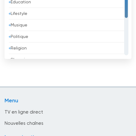
Éducation
Bahreïn
Lifestyle
Bangladesh
Musique
Barbade
Politique
Belgique
Religion
Belize
Shopping
Bénin
Sport
Bhoutan
Télévision pour enfants
Biélorussie
TV locale
Bolivie
Menu
TV Publique
Bosnie-Herzégovine
TV en ligne direct
Bresil
Nouvelles chaînes
Brunei Darussalam