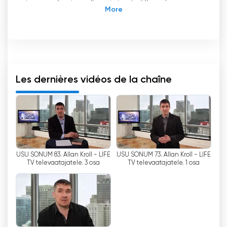
interconfessionnelle qui vise à diffuser le
message de la foi fondé sur la Bible et les
valeurs chrétiennes dans le monde entier. Forte
de sa croyance en Dieu le Père, en son Fils
Jésus-Christ et en l
'
Esprit Saint, LIFE TV cherche
à unir les chrétiens par leur foi commune en
Jésus-Christ, leur Sauveur et leur Seigneur.
Les dernières vidéos de la chaîne
L
'
un des aspects uniques de LIFE TV est sa
coopération avec diverses missions
chrétiennes, ministères et organisations
ecclésiastiques. En s
'
associant à ces
différentes entités, la chaîne est en mesure
USU SÕNUM 83. Allan Kroll - LIFE
USU SÕNUM 73. Allan Kroll - LIFE
d
'
offrir une gamme variée de programmes qui
TV televaatajatele. 3 osa
TV televaatajatele. 1 osa
représentent différentes dénominations et
perspectives chrétiennes. Cette collaboration
permet aux téléspectateurs de découvrir la
richesse et la diversité de la foi chrétienne.
LIFE TV diffuse des émissions depuis différents