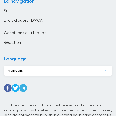
La navigation
Bulgarie
Sur
Cambodge
Droit d'auteur DMCA
Cameroun
Conditions d'utilisation
Canada
Réaction
Cap-Vert
Chili
Language
Chine
Français
Chypre
Colombie
Corée du Sud
Costa Rica
The site does not broadcast television channels. In our
catalog only links to. sites. If you are the owner of the channel,
Côte d&#039;Ivoire
and do not want to publish in our catalog, please contact us