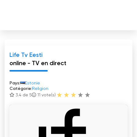
Life Tv Eesti
online - TV en direct
Pays:
Estonie
Catégorie:
Religion
3.4 de 5
11
vote(s)