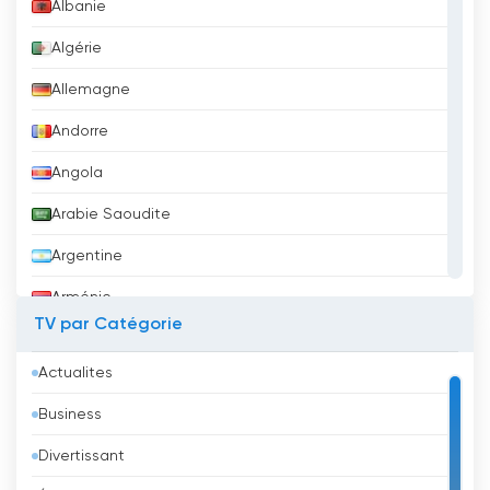
Albanie
Life Tv Eesti Regarder en direct
maintenant en ligne
Algérie
Allemagne
Andorre
Angola
Arabie Saoudite
Argentine
Arménie
TV par Catégorie
Aruba
Actualites
Australie
Business
Autriche
Divertissant
Azerbaïdjan