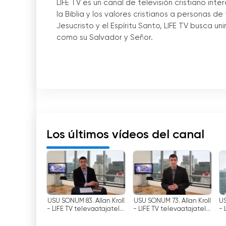
LIFE TV es un canal de televisión cristiano in
la Biblia y los valores cristianos a personas d
Jesucristo y el Espíritu Santo, LIFE TV busca un
como su Salvador y Señor.
Uno de los aspectos singulares de LIFE TV es s
organizaciones eclesiásticas. Al asociarse c
variada que representa diferentes denominaci
los espectadores experimentar la riqueza y div
LIFE TV emite desde distintos países de todo 
la llegada de la tecnología, los espectadores p
Los últimos vídeos del canal
transmisión en directo de LIFE TV desde la c
gente conectar con su fe y explorar las verdad
El principal objetivo del canal es transmitir 
en las verdades bíblicas, LIFE TV pretende edi
espiritual o se enfrentan a los retos de la vid
USU SÕNUM 83. Allan Kroll
USU SÕNUM 73. Allan Kroll
US
- LIFE TV televaatajatele.
- LIFE TV televaatajatele.
- 
como fuente de inspiración, consuelo y aliento
3 osa
1 osa