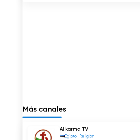
LIFE TV considera que la Biblia es la Palabra d
enseñanzas e historias que se encuentran en la
ayudándoles a profundizar en su comprensión de
En un mundo que a menudo se siente desconect
cristianos se reúnan y celebren sus creencias
interconfesional garantiza que los telespect
dentro de la fe cristiana. Esta diversidad fo
cristianismo en su conjunto.
En conclusión, LIFE TV es un canal de televisió
confesiones cristianas. Centrado en transmitir
valores cristianos, el canal pretende construir
televisión en línea y acceder a la transmisión 
comprensión de las verdades bíblicas y fortale
Más canales
Life Tv Eesti Ver transmisión en directo
Al karma TV
Egipto
Religión