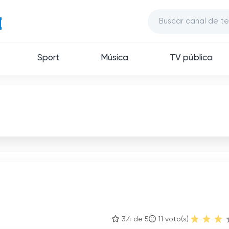
Sport
Música
TV pública
3.4 de 5
11
voto(s)