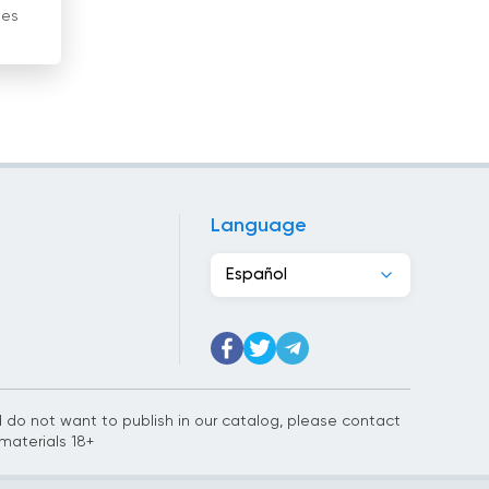
ies
Ghana
Grecia
Guatemala
Haití
Honduras
Language
Hong Kong
Español
Hungría
India
Indonesia
nd do not want to publish in our catalog, please contact
materials 18+
Irán