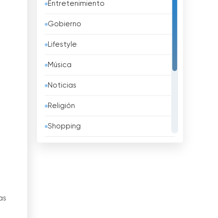
Entretenimiento
Bahréin
Gobierno
Bangladesh
Lifestyle
Barbados
Música
Belarus
Noticias
Bélgica
Religión
Belice
Shopping
Benin
Sport
Bhután
Televisión infantil
Bolivia
Televisión local
Bosnia y Herzegovina
as
TV pública
Brasil