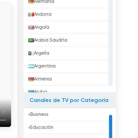
Alemania
Andorra
Angola
Arabia Saudita
Argelia
Argentina
Armenia
Aruba
Canales de TV por Categoría
Australia
Business
Austria
Educación
Azerbaidzhán