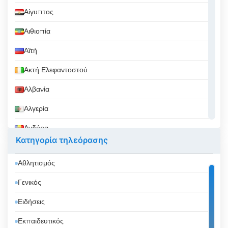
Αίγυπτος
Αιθιοπία
Αϊτή
Ακτή Ελεφαντοστού
Αλβανία
Αλγερία
Ανδόρα
Κατηγορία τηλεόρασης
Αργεντινή
Αθλητισμός
Αρμενία
Γενικός
Αρούμπα
Ειδήσεις
Αυστραλία
Εκπαιδευτικός
Αυστρία