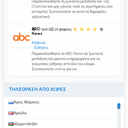
Παρακολουθήστε τη ζωντανή μετάδοση του Top
Channel και μην χάνετε ποτέ τις αγαπημένες σας
εκπομπές! Συντονιστείτε σε αυτό το δημοφιλές
τηλεοπτικό...
ABC
3.7 από 5
29
ψήφους
News
Αλβανία
Ειδήσεις
Παρακολουθήστε το ABC News σε ζωντανή
μετάδοση και μείνετε ενημερωμένοι για τις
τελευταίες ειδήσεις από όλο τον κόσμο.
Συντονιστείτε online για να...
ΤΗΛΕΟΡΑΣΗ ΑΠΟ ΧΩΡΕΣ
Άγιος Μαρίνος
Αγκόλα
Αζερμπαϊτζάν