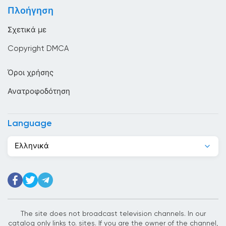
Ηνωμένες Πολιτείες Αμερικής
Πλοήγηση
Ηνωμένο Βασίλειο
Σχετικά με
Ιαμαϊκή
Copyright DMCA
Ιαπωνία
Όροι χρήσης
Ινδία
Ανατροφοδότηση
Ινδονησία
Ιορδανία
Language
Ιράκ
Ελληνικά
Ιράν
Ιρλανδία
Ισλανδία
The site does not broadcast television channels. In our
Ισπανία
catalog only links to. sites. If you are the owner of the channel,