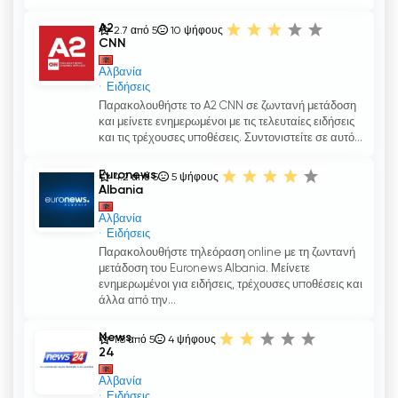
A2
2.7 από 5
10
ψήφους
CNN
Αλβανία
Ειδήσεις
Παρακολουθήστε το A2 CNN σε ζωντανή μετάδοση
και μείνετε ενημερωμένοι με τις τελευταίες ειδήσεις
και τις τρέχουσες υποθέσεις. Συντονιστείτε σε αυτό...
Euronews
4.2 από 5
5
ψήφους
Albania
Αλβανία
Ειδήσεις
Παρακολουθήστε τηλεόραση online με τη ζωντανή
μετάδοση του Euronews Albania. Μείνετε
ενημερωμένοι για ειδήσεις, τρέχουσες υποθέσεις και
άλλα από την...
News
1.8 από 5
4
ψήφους
24
Αλβανία
Ειδήσεις