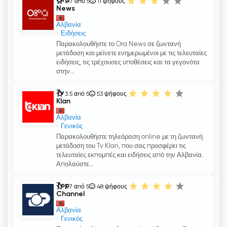
Ora
2.7 από 5
11
ψήφους
News
Αλβανία
Ειδήσεις
Παρακολουθήστε το Ora News σε ζωντανή
μετάδοση και μείνετε ενημερωμένοι με τις τελευταίες
ειδήσεις, τις τρέχουσες υποθέσεις και τα γεγονότα
στην...
Tv
3.5 από 5
53
ψήφους
Klan
Αλβανία
Γενικός
Παρακολουθήστε τηλεόραση online με τη ζωντανή
μετάδοση του Tv Klan, που σας προσφέρει τις
τελευταίες εκπομπές και ειδήσεις από την Αλβανία.
Απολαύστε...
Top
3.7 από 5
48
ψήφους
Channel
Αλβανία
Γενικός