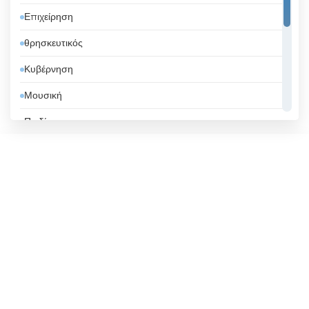
Επιχείρηση
Αφγανιστάν
θρησκευτικός
Βατικανό
Κυβέρνηση
Βέλγιο
Μουσική
Βενεζουέλα
Παιδί
Βιετνάμ
Τηλεαγορές
Βολιβία
Τοπική τηλεόραση
Βοσνία και Ερζεγοβίνη
Τρόπος Ζωής
Βουλγαρία
Ψυχαγωγία
Βραζιλία
Γαλλία
Γερμανία