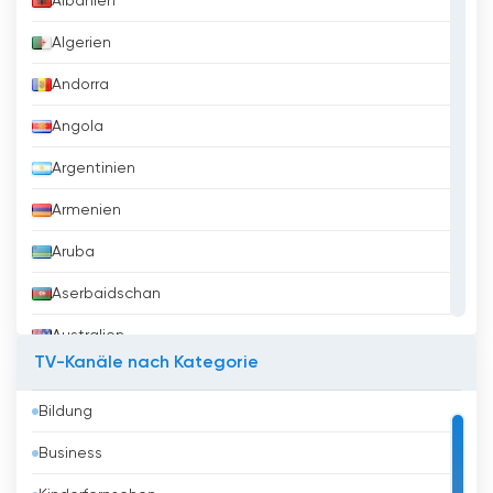
Albanien
Canal 13 Costa Rica online fernsehen
Algerien
kostenlos
Andorra
Angola
Argentinien
Armenien
Aruba
Aserbaidschan
Australien
TV-Kanäle nach Kategorie
Austria
Bildung
Bahrain
Business
Bangladesh