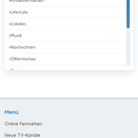
Kinderfernsehen
Barbados
Lifestyle
Belarus
Lokales
Belgien
Musik
Belize
Nachrichten
Benin
Öffentliches
Bhutan
Regierung
Bolivien
Religious
Bosnien
Shopping
Brasilien
Sport
Brunei
Menü
Unterhaltungs
Bulgarien
Online Fernsehen
Chile
Neue TV-Kanäle