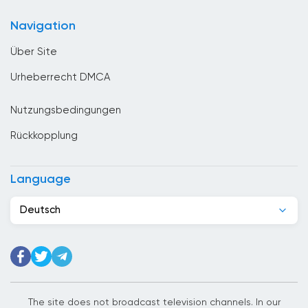
China
Navigation
Costa Rica
Über Site
Denmark
Urheberrecht DMCA
Deutschland
Nutzungsbedingungen
Dominikanische Republik
Rückkopplung
Dschibuti
Ecuador
Language
Egypt
Deutsch
El Salvador
Elfenbeinkuste
Estland
Ethiopia
The site does not broadcast television channels. In our