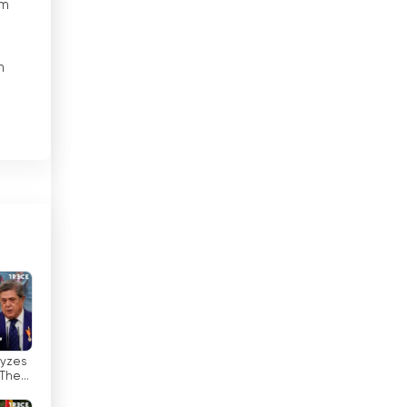
mm
Chile
h
China
s
Costa Rica
Denmark
Deutschland
Dominikanische Republik
Dschibuti
he
Ecuador
Egypt
lyzes
El Salvador
"The
is
ble"