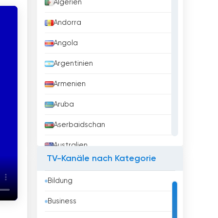
Algerien
Andorra
Angola
Argentinien
Armenien
Aruba
Aserbaidschan
Australien
TV-Kanäle nach Kategorie
Austria
Bildung
Bahrain
Business
Bangladesh