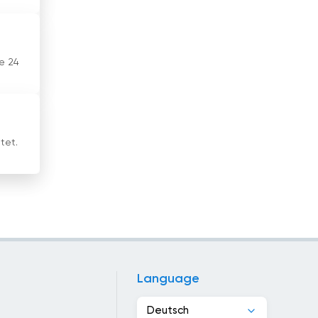
Jordanien
Kambodscha
ie 24
Kamerun
Kanada
Kap Verde
tet.
Katar
Kazakhstan
Kenia
Kirgisistan
Language
Kirgistan
Deutsch