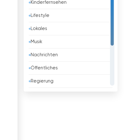
Kinderfernsehen
Barbados
Lifestyle
Belarus
Lokales
Belgien
Musik
Belize
Nachrichten
Benin
Öffentliches
Bhutan
Regierung
Bolivien
Religious
Bosnien
Shopping
Brasilien
Sport
Brunei
Unterhaltungs
Bulgarien