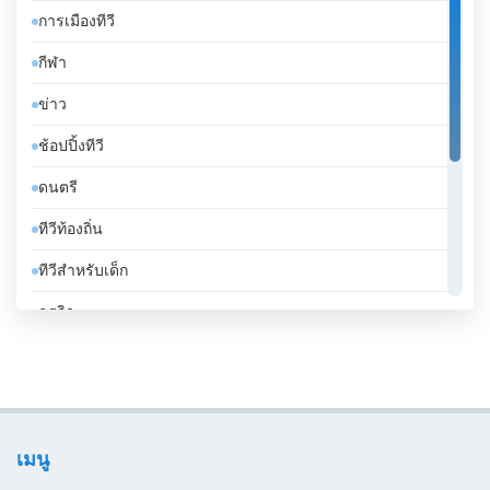
การเมืองทีวี
จอร์แดน
กีฬา
จาเมกา
ข่าว
จิบูตี
ช้อปปิ้งทีวี
จีน
ดนตรี
ชาด
ทีวีท้องถิ่น
ชิลี
ทีวีสำหรับเด็ก
ซานมาริโน
ธุรกิจ
ซาอุดีอาระเบีย
บันเทิงทีวี
ซีเรีย
เคร่งศาสนา
ซูดาน
โทรทัศน์ทั่วไป
ซูรินาม
เมนู
ไลฟ์สไตล์
ญี่ปุ่น