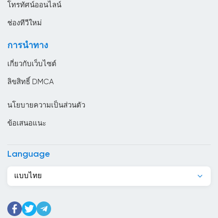
โทรทัศน์ออนไลน์
ตรินิแดดและโตเบโก
ช่องทีวีใหม่
ตูนิเซีย
การนำทาง
ทาจิกิสถาน
เกี่ยวกับเว็บไซต์
นครวาติกัน
ลิขสิทธิ์ DMCA
นอร์เวย์
นโยบายความเป็นส่วนตัว
นิการากัว
ข้อเสนอแนะ
นิวซีแลนด์
บราซิล
Language
บรูไน
แบบไทย
บอสเนียและเฮอร์เซโกวีนา
บังกลาเทศ