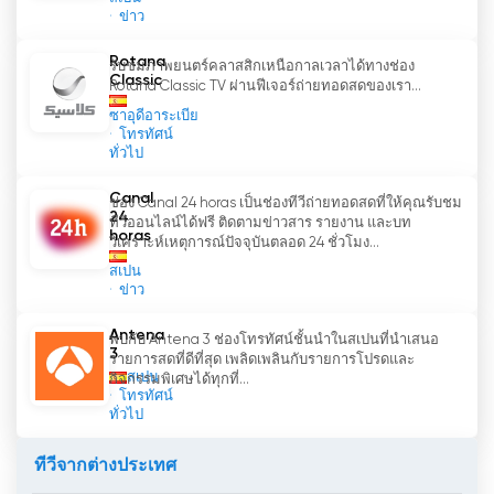
ข่าว
Rotana
รับชมภาพยนตร์คลาสสิกเหนือกาลเวลาได้ทางช่อง
Classic
Rotana Classic TV ผ่านฟีเจอร์ถ่ายทอดสดของเรา...
ซาอุดีอาระเบีย
โทรทัศน์
ทั่วไป
Canal
ช่อง Canal 24 horas เป็นช่องทีวีถ่ายทอดสดที่ให้คุณรับชม
24
ทีวีออนไลน์ได้ฟรี ติดตามข่าวสาร รายงาน และบท
horas
วิเคราะห์เหตุการณ์ปัจจุบันตลอด 24 ชั่วโมง...
สเปน
ข่าว
Antena
พบกับ Antena 3 ช่องโทรทัศน์ชั้นนำในสเปนที่นำเสนอ
3
รายการสดที่ดีที่สุด เพลิดเพลินกับรายการโปรดและ
สเปน
กิจกรรมพิเศษได้ทุกที่...
โทรทัศน์
ทั่วไป
ทีวีจากต่างประเทศ