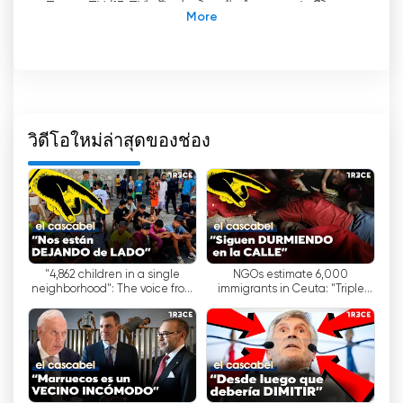
Trece TV (13 TV) เป็นช่องโทรทัศน์ภาษาสเปนที่โดด
เด่นในด้านการมุ่งเน้นเผยแพร่ค่านิยมและหลักความ
เชื่อของศาสนาคาทอลิก แม้ว่ากองบรรณาธิการจะอ้าง
ว่ารายการของช่องเน้นเนื้อหาสำหรับทุกคนใน
ครอบครัว แต่ก็ถูกกล่าวหาว่ามีแนวคิดอนุรักษ์นิยมสุด
โต่ง
วิดีโอใหม่ล่าสุดของช่อง
ช่องนี้มีเนื้อหาหลากหลาย ทั้งภาพยนตร์คลาสสิก ละคร
โทรทัศน์ รายการที่ผลิตเอง และรายการศาสนาจาก
KW TV, Popular TV และ CTV ทำให้ผู้ชมสามารถเข้า
ถึงตัวเลือกมากมายเพื่อเพลิดเพลินได้ตามสะดวก
หนึ่งในช่อง Trece TV
-
รายการที่โดดเด่นที่สุดของ
"4,862 children in a single
NGOs estimate 6,000
ช่องคือ "El Cascabel" ซึ่งดำเนินรายการโดยอันโต
neighborhood": The voice from
immigrants in Ceuta: "Triple
นิโอ ฮิเมเนซ รายการนี้เสนอการวิเคราะห์เชิงลึกเกี่ยว
Ceuta that overflows the official
what the Government claims" |
กับเหตุการณ์ปัจจุบัน โดยกล่าวถึงหัวข้อที่เกี่ยวข้องและ
figures
El Cascabel
อภิปรายมุมมองที่แตกต่างกัน ผู้ชมจะได้รับข้อมูลที่มี
คุณภาพและความคิดเห็นที่หลากหลาย ซึ่งช่วยให้พวก
เขาสามารถสร้างความคิดเห็นของตนเองเกี่ยวกับหัวข้อ
ที่กล่าวถึงได้