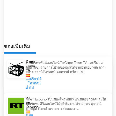
ช่องเพิ่มเติม
Cape
รับชมโทรทัศน์ออนไลน์กับ Cape Town TV - สตรีมสด
Town
ติดตามชมรายการโปรดของคุณได้จากบ้านอย่างสะดวก
TV
สบาย สถานีโทรทัศน์เคปทาวน์ หรือ CTV...
แอฟริกาใต้
โทรทัศน์
ทั่วไป
RT
RT en Español เป็นช่องโทรทัศน์ที่นำเสนอข่าวสดและให้
en
คุณรับชมทีวีออนไลน์ได้ฟรี ติดตามข่าวสารเหตุการณ์
Español
สำคัญทั่วโลกผ่านรายการสดของเรา...
สเปน