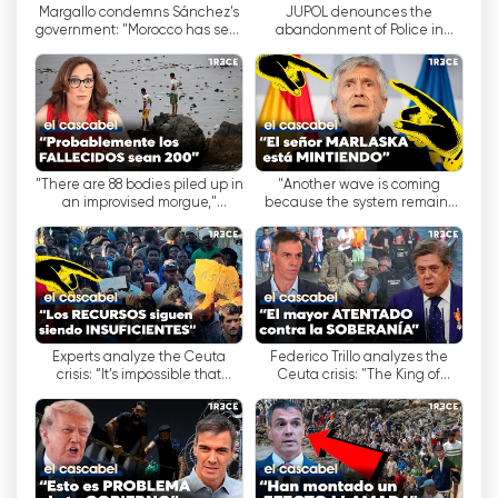
Margallo condemns Sánchez's
JUPOL denounces the
government: "Morocco has sent
abandonment of Police in
อีกหนึ่งรายการยอดนิยมของช่อง Trece TV คือ
a signal: it smells weakness"
Ceuta: "They have to pay to
work" | El Cascabel
รายการ "Código Samboal" ซึ่งดำเนินรายการโดยอ
นา ซัมโบอัล รายการนี้เสนอทัศนะเชิงวิพากษ์และ
วิเคราะห์เหตุการณ์ปัจจุบัน ทำให้ผู้ชมได้รับมุมมองที่
แตกต่างออกไปเกี่ยวกับเหตุการณ์สำคัญต่างๆ
"There are 88 bodies piled up in
"Another wave is coming
นอกจากนี้ Trece TV ยังมีรายการ "TRECE al día" ซึ่ง
an improvised morgue,"
because the system remains
denounces a Ceuta healthcare
the same," intelligence and
นำเสนอสรุปข่าวสำคัญประจำวัน พื้นที่นี้ช่วยให้ผู้ชม
worker | El ...
police analysts warn
ติดตามเหตุการณ์สำคัญได้อย่างกระชับและชัดเจน
สิ่งสำคัญที่ควรทราบคือ แม้ว่า Trece TV จะมุ่งเน้นการ
ส่งเสริมคุณค่าและหลักความเชื่อของศาสนาคาทอลิก
แต่ก็ยังมีเนื้อหาหลากหลายที่ผู้คนที่มีความเชื่อและมุม
Experts analyze the Ceuta
Federico Trillo analyzes the
crisis: “It’s impossible that
Ceuta crisis: "The King of
มองแตกต่างกันสามารถเพลิดเพลินได้ ความหลาก
Morocco didn't know what was
Morocco is primarily
หลายของรายการและวิธีการนำเสนอทำให้ผู้ชมมีตัว
going to hap...
responsible"
เลือกมากมายและสามารถค้นหาเนื้อหาที่เหมาะสมกับ
ความสนใจและความชอบของตนเองได้