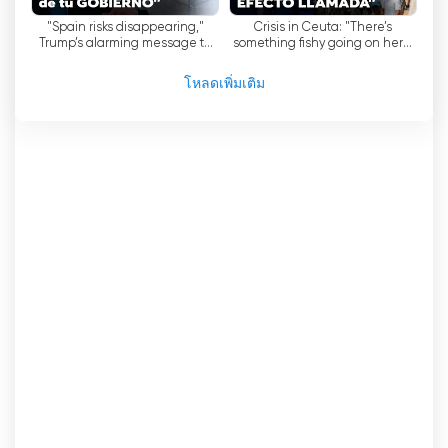
อย่างไรก็ตาม สิ่งสำคัญที่ควรกล่าวถึงคือ Trece TV
"Spain risks disappearing,"
Crisis in Ceuta: "There’s
เคยถูกวิพากษ์วิจารณ์และถูกกล่าวหาว่าเป็นช่องอนุรักษ์
Trump’s alarming message to
something fishy going on here,
นิยมสุดโต่ง บางคนโต้แย้งว่าช่องนี้
-
รายการต่างๆ อาจ
Sánchez over the Ceuta crisis
Pedro, what did they give you in
return?...
มีอคติไปทางอุดมการณ์บางอย่าง และอาจไม่ได้นำ
โหลดเพิ่มเติม
เสนอมุมมองที่หลากหลายเพียงพอ ข้อกล่าวหาเหล่านี้ก่อ
ให้เกิดการถกเถียงและอภิปรายเกี่ยวกับความเป็นกลาง
ของสถานีโทรทัศน์ Trece TV
-
การเขียนโปรแกรม
โดยสรุปแล้ว Trece TV เป็นช่องโทรทัศน์ภาษาสเปนที่
มุ่งเน้นการเผยแพร่คุณค่าและหลักความเชื่อของศาสนา
คาทอลิก ช่องนี้มีรายการหลากหลาย ทั้งภาพยนตร์
คลาสสิก ละครโทรทัศน์ รายการที่ผลิตเอง และรายการ
ทางศาสนา แม้ว่าจะถูกกล่าวหาว่าอนุรักษ์นิยมสุดโต่ง
แต่รายการต่างๆ ก็เปิดโอกาสให้ผู้ชมได้เข้าถึงมุมมองที่
แตกต่างและสร้างความคิดเห็นของตนเองในหัวข้อ
ต่างๆ ที่นำเสนอ
Trece TV รับชมการถ่ายทอดสดออนไลน์ได้
แล้วตอนนี้