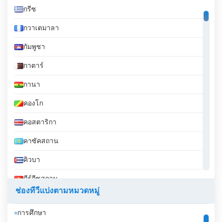
กรีซ
กวาเตมาลา
กัมพูชา
กาตาร์
กานา
คองโก
คอสตาริกา
คาซัคสถาน
คิวบา
คีร์กีซสถาน
ช่องทีวีแบ่งตามหมวดหมู่
คูเวต
การศึกษา
จอร์เจีย