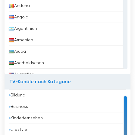
Andorra
Angola
Argentinien
Armenien
Aruba
Aserbaidschan
Australien
TV-Kanäle nach Kategorie
Austria
Bildung
Bahrain
Business
Bangladesh
Kinderfernsehen
Barbados
Lifestyle
Belarus