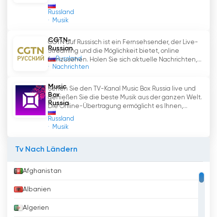
Russland
Musik
CGTN-
CGTN auf Russisch ist ein Fernsehsender, der Live-
Russian
Streaming und die Möglichkeit bietet, online
Russland
fernzusehen. Holen Sie sich aktuelle Nachrichten,...
Nachrichten
Music
Sehen Sie den TV-Kanal Music Box Russia live und
Box
genießen Sie die beste Musik aus der ganzen Welt.
Russia
Die Online-Übertragung ermöglicht es Ihnen,...
Russland
Musik
Tv Nach Ländern
Afghanistan
Albanien
Algerien