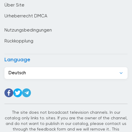
Über Site
Denmark
Urheberrecht DMCA
Deutschland
Nutzungsbedingungen
Dominikanische Republik
Rückkopplung
Dschibuti
Ecuador
Language
Egypt
Deutsch
El Salvador
Elfenbeinkuste
Estland
Ethiopia
The site does not broadcast television channels. In our
catalog only links to. sites. If you are the owner of the channel,
Finnland
and do not want to publish in our catalog, please contact us
through the feedback form and we will remove it.. This