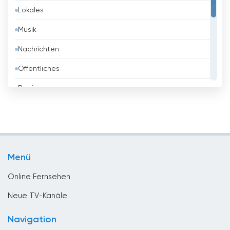
Lokales
Belgien
Musik
Belize
Nachrichten
Benin
Öffentliches
Bhutan
Regierung
Bolivien
Religious
Bosnien
Shopping
Brasilien
Sport
Brunei
Menü
Unterhaltungs
Bulgarien
Online Fernsehen
Chile
Neue TV-Kanäle
China
Navigation
Costa Rica