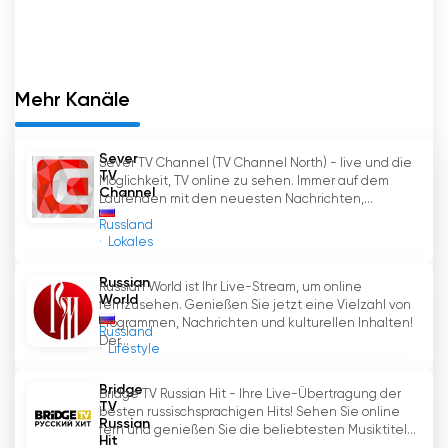
Mehr Kanäle
Sever
Sever TV Channel (TV Channel North) - live und die
TV
Möglichkeit, TV online zu sehen. Immer auf dem
Channel
Laufenden mit den neuesten Nachrichten,...
Russland
Lokales
Russian
Russian World ist Ihr Live-Stream, um online
World
fernzusehen. Genießen Sie jetzt eine Vielzahl von
Programmen, Nachrichten und kulturellen Inhalten!
Russland
Der...
Lifestyle
Bridge
Bridge TV Russian Hit - Ihre Live-Übertragung der
TV
besten russischsprachigen Hits! Sehen Sie online
Russian
fern und genießen Sie die beliebtesten Musiktitel...
Hit