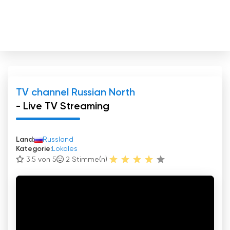
TV channel Russian North
- Live TV Streaming
Land:
Russland
Kategorie:
Lokales
3.5 von 5
2
Stimme(n)