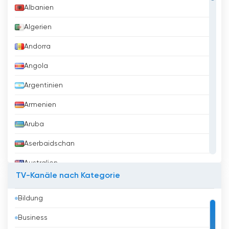
Albanien
Algerien
Andorra
Angola
Argentinien
Armenien
Aruba
Aserbaidschan
Australien
TV-Kanäle nach Kategorie
Austria
Bildung
Bahrain
Business
Bangladesh