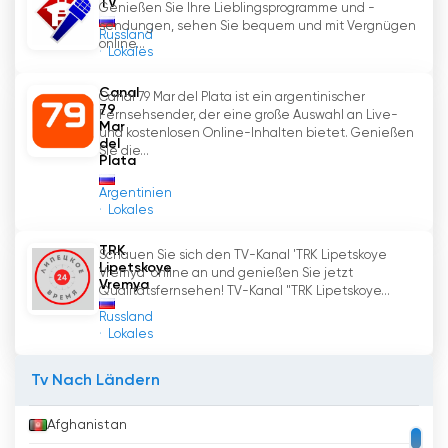
TV
Der TV-Kanal Sever - Nenets TV and Radio
Genießen Sie Ihre Lieblingsprogramme und -
sendungen, sehen Sie bequem und mit Vergnügen
Broadcasting Company ist eine zuverlässige
Russland
online...
Lokales
und maßgebliche Informationsquelle für die
Bewohner des Autonomen Bezirks der Nenzen.
Canal
Canal 79 Mar del Plata ist ein argentinischer
Dank der Live-Übertragungen und der
79
Fernsehsender, der eine große Auswahl an Live-
Möglichkeit, online fernzusehen, kann man sich
Mar
und kostenlosen Online-Inhalten bietet. Genießen
del
über die wichtigsten Ereignisse in der Region
Sie die...
Plata
auf dem Laufenden halten.
Argentinien
Lokales
Sever TV Channel online fernsehen
kostenlos
TRK
Schauen Sie sich den TV-Kanal 'TRK Lipetskoye
Lipetskoye
Vremya' online an und genießen Sie jetzt
Vremya
Qualitätsfernsehen! TV-Kanal "TRK Lipetskoye...
Russland
Lokales
Tv Nach Ländern
Afghanistan