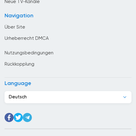
Neue TV-Kanäle
China
Navigation
Costa Rica
Über Site
Denmark
Urheberrecht DMCA
Deutschland
Nutzungsbedingungen
Dominikanische Republik
Rückkopplung
Dschibuti
Ecuador
Language
Egypt
Deutsch
El Salvador
Elfenbeinkuste
Estland