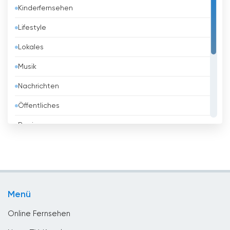
Kinderfernsehen
Barbados
Lifestyle
Belarus
Lokales
Belgien
Musik
Belize
Nachrichten
Benin
Öffentliches
Bhutan
Regierung
Bolivien
Religious
Bosnien
Shopping
Brasilien
Sport
Brunei
Menü
Unterhaltungs
Bulgarien
Online Fernsehen
Chile