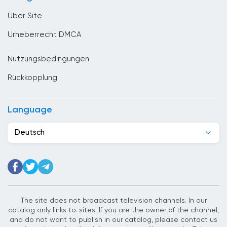
Costa Rica
Über Site
Denmark
Urheberrecht DMCA
Deutschland
Nutzungsbedingungen
Dominikanische Republik
Rückkopplung
Dschibuti
Ecuador
Language
Egypt
Deutsch
El Salvador
Elfenbeinkuste
Estland
Ethiopia
The site does not broadcast television channels. In our
catalog only links to. sites. If you are the owner of the channel,
Finnland
and do not want to publish in our catalog, please contact us