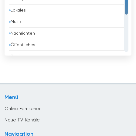
Belarus
Lokales
Belgien
Musik
Belize
Nachrichten
Benin
Öffentliches
Bhutan
Regierung
Bolivien
Religious
Bosnien
Shopping
Brasilien
Sport
Brunei
Menü
Unterhaltungs
Bulgarien
Online Fernsehen
Chile
Neue TV-Kanäle
China
Navigation