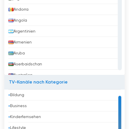
Andorra
Angola
Argentinien
Armenien
Aruba
Aserbaidschan
Australien
TV-Kanäle nach Kategorie
Austria
Bildung
Bahrain
Business
Bangladesh
Kinderfernsehen
Barbados
Lifestyle