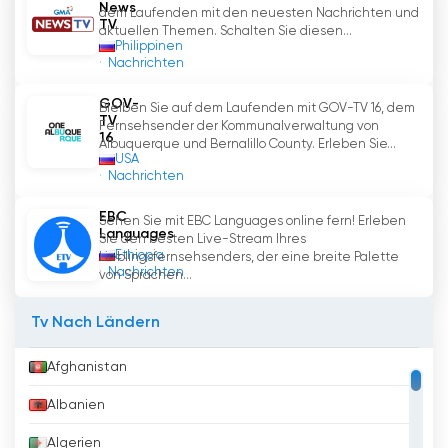
News
dem Laufenden mit den neuesten Nachrichten und
TV
aktuellen Themen. Schalten Sie diesen...
Philippinen
Nachrichten
GOV-
Bleiben Sie auf dem Laufenden mit GOV-TV 16, dem
TV
Fernsehsender der Kommunalverwaltung von
16
Albuquerque und Bernalillo County. Erleben Sie...
USA
Nachrichten
EBC
Sehen Sie mit EBC Languages online fern! Erleben
Languages
Sie den besten Live-Stream Ihres
Ethiopia
Lieblingsfernsehsenders, der eine breite Palette
Nachrichten
von Sprachen...
Tv Nach Ländern
Afghanistan
Albanien
Algerien