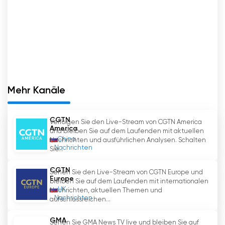
den russischsprachigen Zuschauern so beliebt
macht. Dank der Live-Streaming- und Online-
Ansichtsoptionen können sich die Zuschauer
über die wichtigsten Ereignisse auf dem
Laufenden halten und interessante Sendungen
ganz nach Belieben genießen.
Mehr Kanäle
CGTN-Russian online fernsehen
kostenlos
CGTN
Verfolgen Sie den Live-Stream von CGTN America
America
und bleiben Sie auf dem Laufenden mit aktuellen
China
Nachrichten und ausführlichen Analysen. Schalten
Nachrichten
Sie...
CGTN
Sehen Sie den Live-Stream von CGTN Europe und
Europe
bleiben Sie auf dem Laufenden mit internationalen
UK
Nachrichten, aktuellen Themen und
Nachrichten
aufschlussreichen...
GMA
Sehen Sie GMA News TV live und bleiben Sie auf