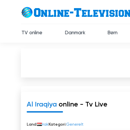
TV online
Danmark
Børn
Al Iraqiya
online - Tv Live
Land:
Irak
Kategori:
Generelt