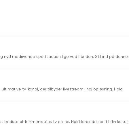
til en stærk kraft i medielandskabet i Irak og fungerer som en
em sine satellit- og jordbaserede udsendelser samt sine live-
g engagere en betydelig procentdel af Iraks befolkning. Ved a
ngfoldighed og fremme uddannelse er Al Iraqiya blevet en vigt
at en afgørende rolle i at forme Iraks fremtid, fremme sammenho
 og nyd medrivende sportsaction lige ved hånden. Stil ind på denne 
ultimative tv-kanal, der tilbyder livestream i høj opløsning. Hold
 bedste af Turkmenistans tv online. Hold forbindelsen til din kultur,