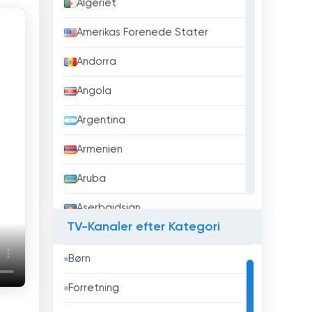
Algeriet
Amerikas Forenede Stater
Andorra
Angola
Argentina
Armenien
Aruba
Aserbajdsjan
TV-Kanaler efter Kategori
Australien
Børn
Bahrain
Forretning
Bangladesh