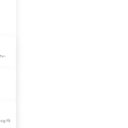
Forenede Arabiske Emirater
Frankrig
t
ig
Georgien
ld
Ghana
Grækenland
tv-
Guatemala
Haiti
Holland
Honduras
Hong Kong
 og få
Indien