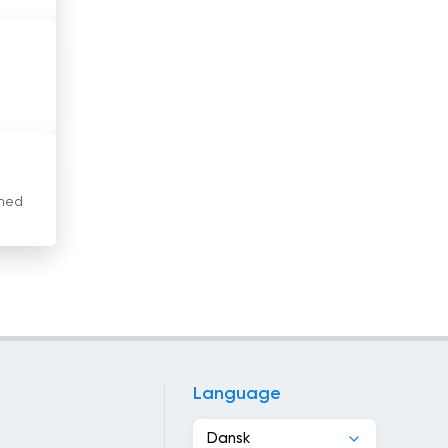
Indonesien
Irak
Iran
Irland
Island
 med
Israel
Italien
Jamaica
Japan
Language
Jordan
Dansk