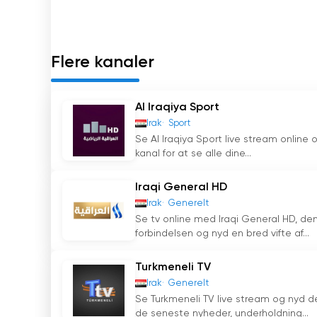
Konklusionen er, at Al Iraqiya har udviklet sig 
katalysator for forandring og fremskridt. Genn
streams er det lykkedes kanalen at nå ud til o
Flere kanaler
tilbyde en platform for åben dialog, hylde ma
del af det irakiske samfund. Den spiller forts
og styrke landets borgere.
Al Iraqiya Sport
Irak
Sport
Al Iraqiya Se live streaming online
Se Al Iraqiya Sport live stream online
kanal for at se alle dine...
Iraqi General HD
Irak
Generelt
Se tv online med Iraqi General HD, den 
forbindelsen og nyd en bred vifte af...
Turkmeneli TV
Irak
Generelt
Se Turkmeneli TV live stream og nyd det
de seneste nyheder, underholdning...