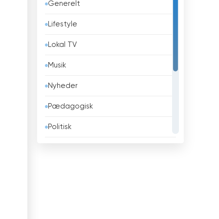
Generelt
Barbados
Lifestyle
Belarus
Lokal TV
Belgien
Musik
Belize
Nyheder
Benin
Pædagogisk
Bhutan
Politisk
Bolivia
Religiøse
Bosnien og Hercegovina
Sport
Brasilien
Teleshopping
Brunei
Underholdning
Bulgarien