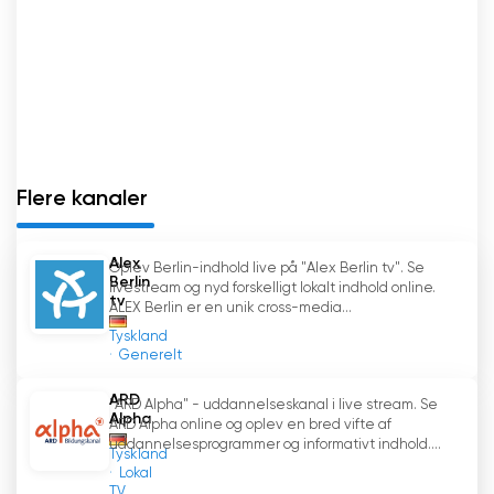
Flere kanaler
Alex
Oplev Berlin-indhold live på "Alex Berlin tv". Se
Berlin
livestream og nyd forskelligt lokalt indhold online.
tv
ALEX Berlin er en unik cross-media...
Tyskland
Generelt
ARD
"ARD Alpha" - uddannelseskanal i live stream. Se
Alpha
ARD Alpha online og oplev en bred vifte af
uddannelsesprogrammer og informativt indhold....
Tyskland
Lokal
TV