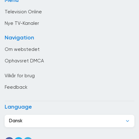
Menu
Underholdning
Bulgarien
Television Online
Cambodja
Nye TV-Kanaler
Cameroun
Navigation
Canada
Om webstedet
Chile
Ophavsret DMCA
Colombia
Vilkår for brug
Congo
Feedback
Costa Rica
Côte d&#039;Ivoire
Language
Cuba
Dansk
Cypern
Danmark