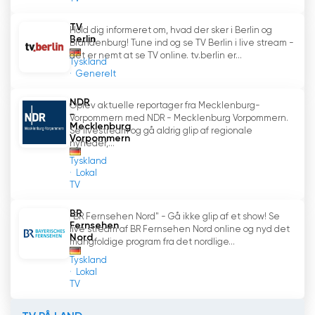
TV
Hold dig informeret om, hvad der sker i Berlin og
Berlin
Brandenburg! Tune ind og se TV Berlin i live stream -
det er nemt at se TV online. tv.berlin er...
Tyskland
Generelt
NDR
Oplev aktuelle reportager fra Mecklenburg-
-
Vorpommern med NDR - Mecklenburg Vorpommern.
Mecklenburg
Se livestream og gå aldrig glip af regionale
Vorpommern
nyheder,...
Tyskland
Lokal
TV
BR
"BR Fernsehen Nord" - Gå ikke glip af et show! Se
Fernsehen
live stream af BR Fernsehen Nord online og nyd det
Nord
mangfoldige program fra det nordlige...
Tyskland
Lokal
TV