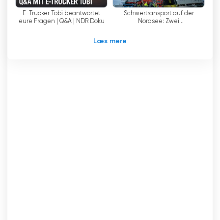
som helst og hvor som helst.
E-Trucker Tobi beantwortet
Schwertransport auf der
eure Fragen | Q&A | NDR Doku
Nordsee: Zwei
NDR Fernsehen er således en vigtig
Containerbrücken ziehen um |
Die Nordreportage | NDR Doku
informationskanal for folk i Hamborg,
Læs mere
Mecklenburg-Vorpommern, Niedersachsen og
Slesvig-Holsten. Den yder et værdifuldt bidrag
til at styrke den regionale identitet og tilbyder
seerne en bred vifte af programmer, der
dækker lokalbefolkningens interesser og behov.
NDR Fernsehen Se live streaming online