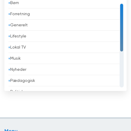
Børn
Bahrain
Forretning
Bangladesh
Generelt
Barbados
Lifestyle
Belarus
Lokal TV
Belgien
Musik
Belize
Nyheder
Benin
Pædagogisk
Bhutan
Politisk
Bolivia
Religiøse
Bosnien og Hercegovina
Sport
Brasilien
Teleshopping
Brunei