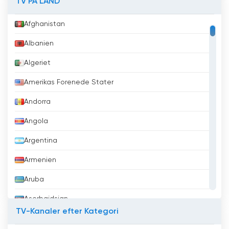
TV PÅ LAND
Afghanistan
Albanien
Algeriet
Amerikas Forenede Stater
Andorra
Angola
Argentina
Armenien
Aruba
Aserbajdsjan
TV-Kanaler efter Kategori
Australien