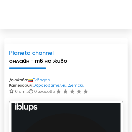
Planeta channel
онлайн - тв на живо
Държава:
Еквадор
Категория:
Образователни, Детски
0 от 5
0
гласове