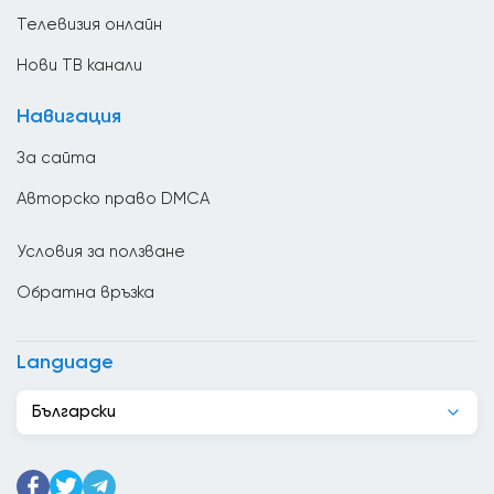
ТВ Магазини
България
Телевизия онлайн
Ватикан
Нови ТВ канали
Великобритания
Навигация
Венецуела
За сайта
Виетнам
Авторско право DMCA
Гана
Условия за ползване
Гватемала
Обратна връзка
Германия
Грузия
Language
Гърция
Български
Дания
Джибути