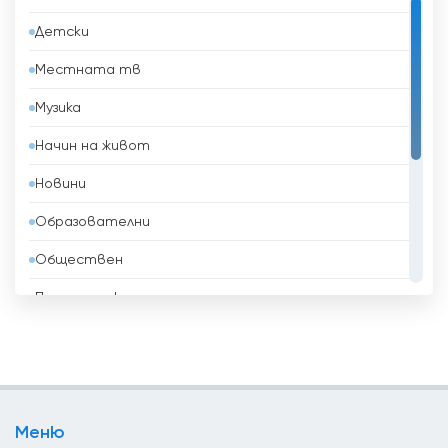
Бангладеш
Детски
Барбадос
Местната тв
Бахрейн
Музика
Беларус
Начин на живот
Белгия
Новини
Белиз
Образователни
Бенин
Обществен
Боливия
Политически
Босна и Херцеговина
Развлекателни
Бразилия
Религиозни
Бруней
Спорт
Бутан
Меню