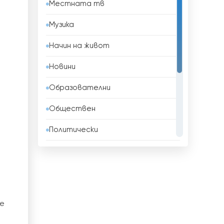
Местната тв
Бахрейн
Музика
Беларус
Начин на живот
Белгия
Новини
Белиз
Образователни
Бенин
Обществен
Боливия
Политически
Босна и Херцеговина
Развлекателни
Бразилия
Религиозни
Бруней
Спорт
Бутан
се
ТВ Магазини
България