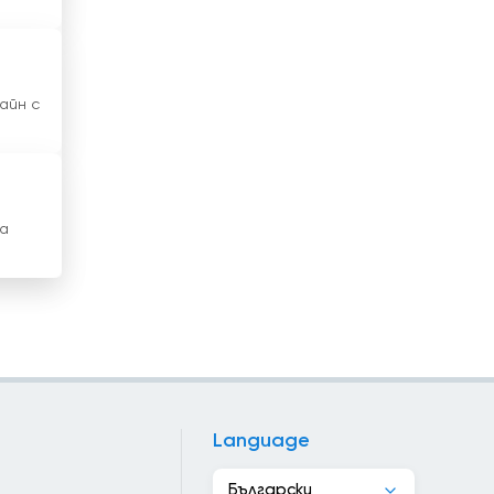
Ирландия
Исландия
айн с
Испания
Италия
Йемен
на
Йордания
Кабо Верде
Казахстан
Камбоджа
Камерун
Language
Канада
Български