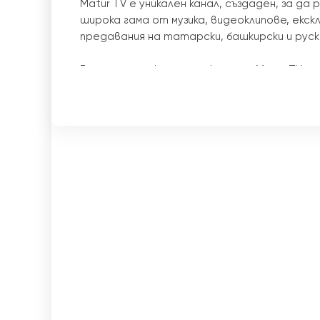
Matur TV е уникален канал, създаден, за д
широка гама от музика, видеоклипове, екск
предавания на татарски, башкирски и руски
Една от характеристиките на Matur TV е, 
което позволява на зрителите да гледат т
Благодарение на това каналът става дост
Обръщаме огромно внимание на музикалните
добрите музиканти и изпълнители. Каналът
възможност на зрителите да са наясно с н
Освен това Matur TV предлага разнообраз
подобрят настроението и да зарадват зр
интервюта с известни изпълнители и много
Телевизия "Матур" е важен източник на ин
башкироговорящи и рускоговорящи зрители
задоволи интересите и предпочитанията н