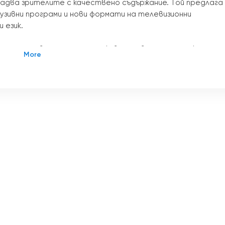
а радва зрителите с качествено съдържание. Той предлага
лузивни програми и нови формати на телевизионни
 език.
че осигурява стрийминг на живо на своето съдържание,
елевизия онлайн по всяко време и навсякъде.
ъпен за всички, които имат достъп до интернет.
 таланти и затова Mathur TV си сътрудничи с най-
 редовно представя нови песни и видеоклипове, което да
ай-новите музикални тенденции.
ни развлекателни програми, които са предназначени да
ителите. Тези програми включват концерти, шоупрограм
 други.
формация и развлечения за всички татароговорящи,
. Тя предлага разнообразно съдържание, което ще
а всеки зрител.