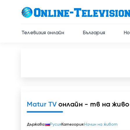
Телевизия онлайн
България
Но
Matur TV
онлайн - тв на живо
Държава:
Русия
Категория:
Начин на живот