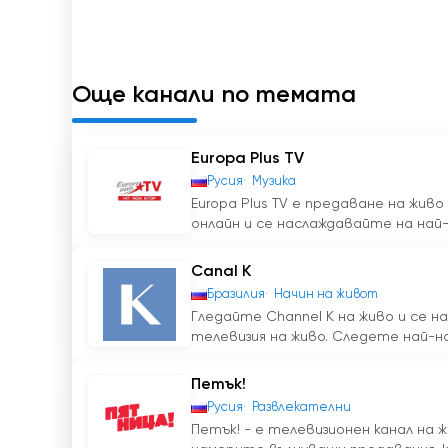
Без значение какви музикални жанрове хар
TV винаги ще намери нещо, което да задов
стремим да направим канала си още по-до
Още канали по темата
Така че не пропускайте възможността да
телевизионния канал Matur. Свържете се 
днес!
Europa Plus TV
Русия
Музика
Matur TV гледай на живо безплатно
Europa Plus TV е предаване на живо
онлайн и се наслаждавайте на най-
Canal K
Бразилия
Начин на живот
Гледайте Channel K на живо и се 
телевизия на живо. Следете най-но
Петък!
Русия
Развлекателни
Петък! - е телевизионен канал на 