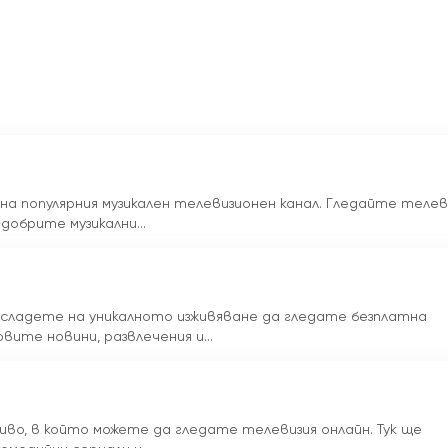
есвате или какви програми предпочитате да гледате, Mat
оли вкусовете ви. Ние ценим мнението на всеки зрител и 
бър и интересен!
 се насладите на страхотното съдържание, предлагано 
с предаването на живо и гледайте телевизия онлайн още
 на популярния музикален телевизионен канал. Гледайте телев
добрите музикални...
насладете на уникалното изживяване да гледате безплатна
вите новини, развлечения и...
живо, в който можете да гледате телевизия онлайн. Тук ще