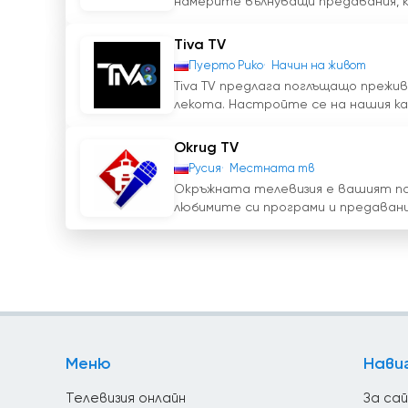
намерите вълнуващи предавания, ко
Tiva TV
Пуерто Рико
Начин на живот
Tiva TV предлага поглъщащо прежив
лекота. Настройте се на нашия кан
Okrug TV
Русия
Местната тв
Окръжната телевизия е вашият пот
любимите си програми и предавания
Меню
Нави
Телевизия онлайн
За са