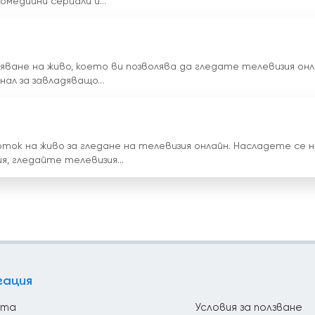
медийни сериали и...
яване на живо, което ви позволява да гледате телевизия онл
ал за завладяващо...
ок на живо за гледане на телевизия онлайн. Насладете се 
, гледайте телевизия...
гация
йта
Условия за ползване