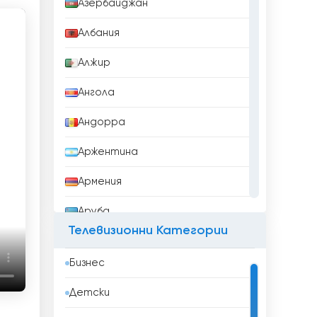
Азербайджан
Албания
Алжир
Ангола
Андорра
Аржентина
Армения
Аруба
Телевизионни Категории
Афганистан
Бизнес
Бангладеш
Детски
Барбадос