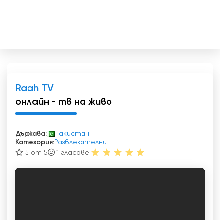
Raah TV
онлайн - тв на живо
Държава:
Пакистан
Категория:
Развлекателни
5 от 5
1
гласове