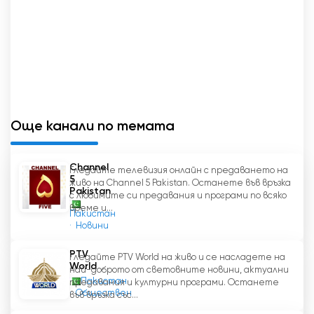
аудитория.
тя е лъч на надежда и източник на
вдъхновение за милиони пакистанци. Със
своя ангажимент да насърчава
позитивността, оптимизма и надеждата,
този информационно-развлекателен уеб
Още канали по темата
канал прави революция в начина, по който
консумираме медии. Така че, включете Raah
TV и станете част от това
Channel
Гледайте телевизия онлайн с предаването на
трансформиращо пътуване към по-светло
5
живо на Channel 5 Pakistan. Останете във връзка
бъдеще.
Pakistan
с любимите си предавания и програми по всяко
време и...
Пакистан
Raah TV гледай на живо безплатно
Новини
PTV
Гледайте PTV World на живо и се насладете на
World
най-доброто от световните новини, актуални
Пакистан
предавания и културни програми. Останете
Обществен
във връзка със...