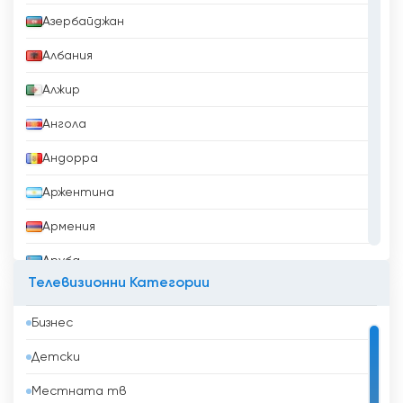
Азербайджан
Албания
Алжир
Ангола
Андорра
Аржентина
Армения
Аруба
Телевизионни Категории
Афганистан
Бизнес
Бангладеш
Детски
Барбадос
Местната тв
Бахрейн