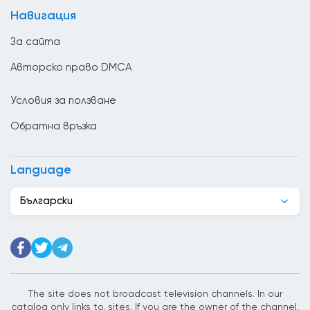
Великобритания
Навигация
Венецуела
За сайта
Виетнам
Авторско право DMCA
Гана
Условия за ползване
Гватемала
Обратна връзка
Германия
Грузия
Language
Гърция
Български
Дания
Джибути
Доминиканската република
Египет
The site does not broadcast television channels. In our
catalog only links to. sites. If you are the owner of the channel,