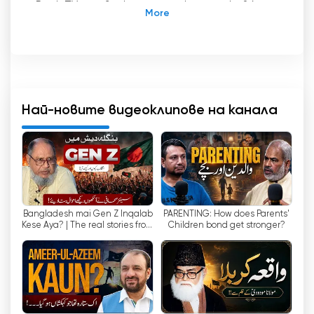
Raah TV е революционен пакистански 24-
часов информационно-развлекателен уеб
канал, който променя начина, по който
гледаме телевизия онлайн. С функцията си
за предаване на живо Raah TV позволява на
зрителите да имат достъп до любимите си
програми и предавания по всяко време и
Най-новите видеоклипове на канала
навсякъде. Този иновативен канал има за цел
да вдъхне надежда и да насърчи
позитивността сред своята аудитория.
Като водещ и най-голям информационно-
развлекателен уеб канал в Пакистан, Raah
Bangladesh mai Gen Z Inqalab
PARENTING: How does Parents'
TV се ангажира да предоставя актуално и
Kese Aya? | The real stories from
Children bond get stronger?
качествено съдържание денонощно.
a Senior Bangladeshi Journalist
Благодарение на денонощните
актуализации зрителите могат да се
информират за последните новини,
развлечения и актуални събития от
ислямска и национална гледна точка.