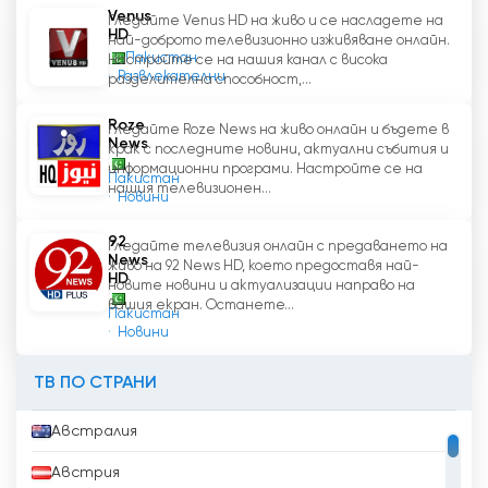
Venus
Гледайте Venus HD на живо и се насладете на
HD
най-доброто телевизионно изживяване онлайн.
Пакистан
Настройте се на нашия канал с висока
Развлекателни
разделителна способност,...
Roze
Гледайте Roze News на живо онлайн и бъдете в
News
крак с последните новини, актуални събития и
информационни програми. Настройте се на
Пакистан
нашия телевизионен...
Новини
92
Гледайте телевизия онлайн с предаването на
News
живо на 92 News HD, което предоставя най-
HD
новите новини и актуализации направо на
вашия екран. Останете...
Пакистан
Новини
ТВ ПО СТРАНИ
Австралия
Австрия