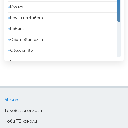
Музика
Беларус
Начин на живот
Белгия
Новини
Белиз
Образователни
Бенин
Обществен
Боливия
Политически
Босна и Херцеговина
Развлекателни
Бразилия
Религиозни
Бруней
Спорт
Бутан
Меню
ТВ Магазини
България
Телевизия онлайн
Ватикан
Нови ТВ канали