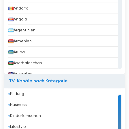
Andorra
Angola
Argentinien
Armenien
Aruba
Aserbaidschan
Australien
TV-Kanäle nach Kategorie
Austria
Bildung
Bahrain
Business
Bangladesh
Kinderfernsehen
Barbados
Lifestyle
Belarus