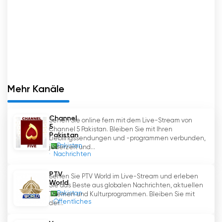
Optimismus und Hoffnung zu fördern,
revolutioniert dieser Infotainment-Webkanal
die Art und Weise, wie wir Medien konsumieren.
Schalten Sie also Raah TV ein und seien Sie Teil
dieser transformativen Reise in eine bessere
Zukunft.
Mehr Kanäle
Raah TV online fernsehen kostenlos
Channel
Sehen Sie online fern mit dem Live-Stream von
5
Channel 5 Pakistan. Bleiben Sie mit Ihren
Pakistan
Lieblingssendungen und -programmen verbunden,
Pakistan
jederzeit und...
Nachrichten
PTV
Sehen Sie PTV World im Live-Stream und erleben
World
Sie das Beste aus globalen Nachrichten, aktuellen
Pakistan
Themen und Kulturprogrammen. Bleiben Sie mit
Öffentliches
der...