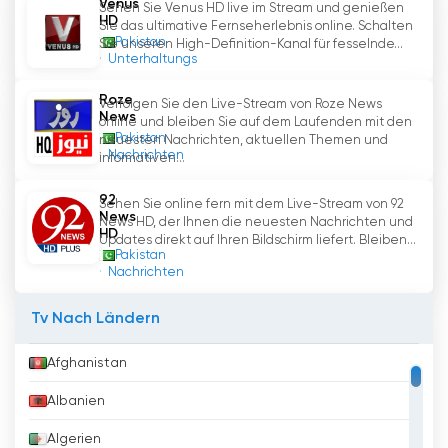
Venus
Sehen Sie Venus HD live im Stream und genießen
HD
Sie das ultimative Fernseherlebnis online. Schalten
Pakistan
Sie unseren High-Definition-Kanal für fesselnde...
Unterhaltungs
Roze
Verfolgen Sie den Live-Stream von Roze News
News
online und bleiben Sie auf dem Laufenden mit den
Pakistan
neuesten Nachrichten, aktuellen Themen und
Nachrichten
informativen...
92
Sehen Sie online fern mit dem Live-Stream von 92
News
News HD, der Ihnen die neuesten Nachrichten und
HD
Updates direkt auf Ihren Bildschirm liefert. Bleiben...
Pakistan
Nachrichten
Tv Nach Ländern
Afghanistan
Albanien
Algerien