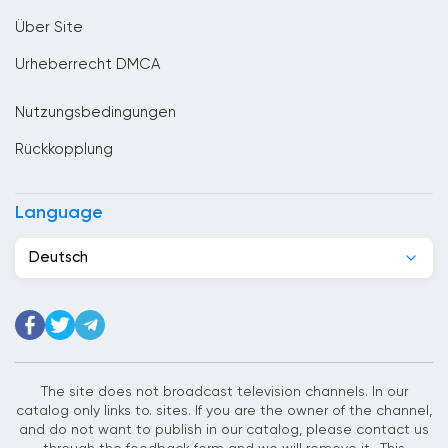
Costa Rica
Über Site
Denmark
Urheberrecht DMCA
Deutschland
Nutzungsbedingungen
Dominikanische Republik
Rückkopplung
Dschibuti
Ecuador
Language
Egypt
Deutsch
El Salvador
Elfenbeinkuste
Estland
Ethiopia
The site does not broadcast television channels. In our
catalog only links to. sites. If you are the owner of the channel,
Finnland
and do not want to publish in our catalog, please contact us