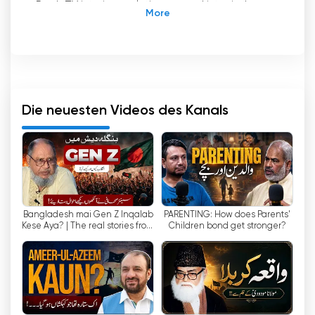
Raah TV ist ein revolutionärer pakistanischer
24-Stunden-Infotainment-Webkanal, der die
Art und Weise, wie wir online fernsehen,
verändert. Mit seiner Live-Stream-Funktion
ermöglicht Raah TV den Zuschauern, jederzeit
und überall auf ihre Lieblingsprogramme und -
sendungen zuzugreifen. Dieser innovative
Die neuesten Videos des Kanals
Sender will Hoffnung wecken und die positive
Einstellung seiner Zuschauer fördern.
Als Pakistans führender und größter
Infotainment-Web-Kanal verpflichtet sich Raah
TV, rund um die Uhr aktuelle und qualitativ
Bangladesh mai Gen Z Inqalab
PARENTING: How does Parents'
hochwertige Inhalte anzubieten. Mit seinen
Kese Aya? | The real stories from
Children bond get stronger?
24/7-Updates können sich die Zuschauer über
a Senior Bangladeshi Journalist
die neuesten Nachrichten, Unterhaltung und
aktuelle Ereignisse aus islamischer und
nationaler Sicht informieren.
Eines der wichtigsten Merkmale von Raah TV ist,