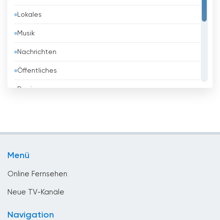
Lokales
Belgien
Musik
Belize
Nachrichten
Benin
Öffentliches
Bhutan
Regierung
Bolivien
Religious
Bosnien
Shopping
Brasilien
Sport
Brunei
Menü
Unterhaltungs
Bulgarien
Online Fernsehen
Chile
Neue TV-Kanäle
China
Navigation