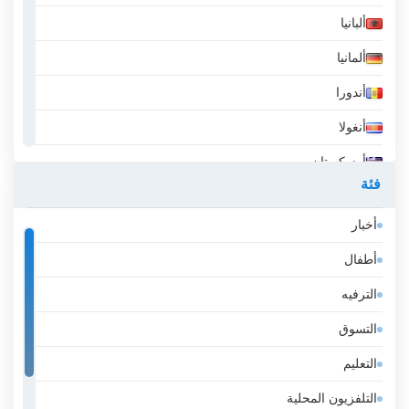
ألبانيا
ألمانيا
أندورا
أنغولا
أوزبكستان
فئة
أيسلندا
أخبار
إثيوبيا
أطفال
إسبانيا
الترفيه
إستونيا
التسوق
إسرائيل
التعليم
إيران
التلفزيون المحلية
إيطاليا