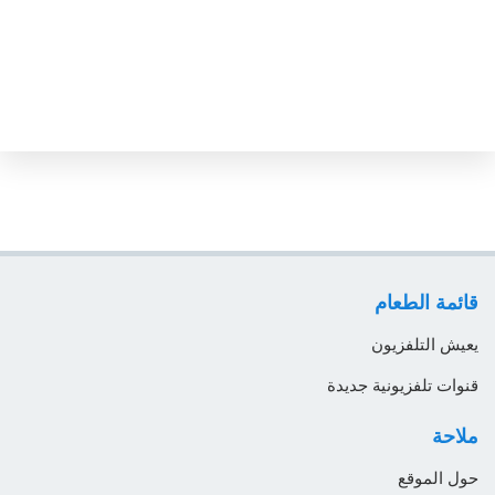
التشيك
الجبل الأسود
الجزائر
الدانمارك
الرأس الأخضر
السعودية
السلفادور
السنغال
قائمة الطعام
السودان
يعيش التلفزيون
السويد
قنوات تلفزيونية جديدة
العراق
ملاحة
الفاتيكان
حول الموقع