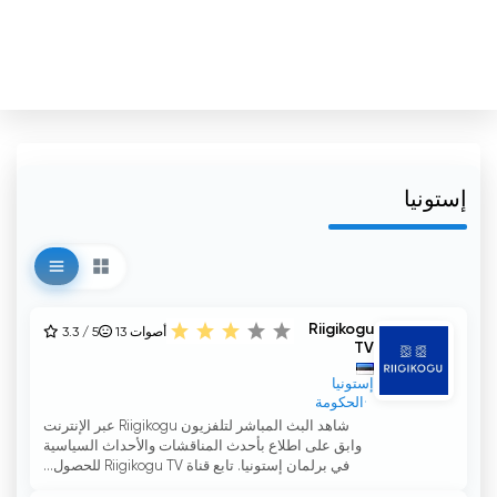
إستونيا
Riigikogu
أصوات
13
3.3 / 5
TV
إستونيا
الحكومة
شاهد البث المباشر لتلفزيون Riigikogu عبر الإنترنت
وابق على اطلاع بأحدث المناقشات والأحداث السياسية
في برلمان إستونيا. تابع قناة Riigikogu TV للحصول...