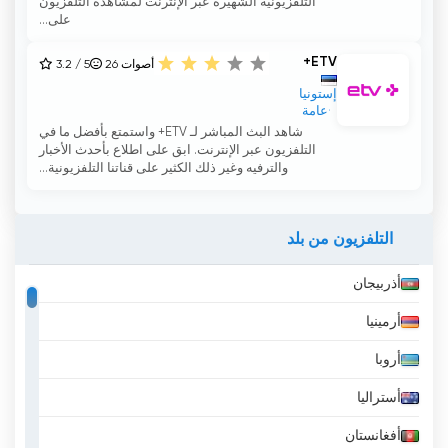
التلفزيونية الشهيرة عبر الإنترنت لمشاهدة التلفزيون
على...
ETV+
أصوات
26
3.2 / 5
إستونيا
عامة
شاهد البث المباشر لـ ETV+ واستمتع بأفضل ما في
التلفزيون عبر الإنترنت. ابق على اطلاع بأحدث الأخبار
والترفيه وغير ذلك الكثير على قناتنا التلفزيونية...
التلفزيون من بلد
أذربيجان
أرمينيا
أروبا
أستراليا
أفغانستان