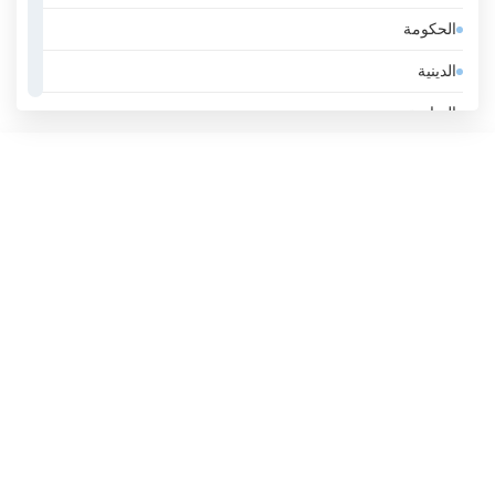
الحكومة
الأرجنتين
الدينية
الأردن
الرياضة
الأوروغواي
عامة
الإكوادور
عمل
الإمارات
لايف ستايل
الباراغواي
موسيقى
البحرين
البرازيل
البرتغال
البوسنة والهرسك
البيرو