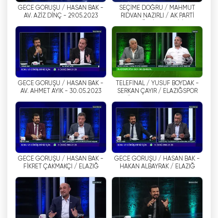
GECE GÖRÜŞÜ / HASAN BAK -
SEÇİME DOĞRU / MAHMUT
AV. AZİZ DİNÇ - 29.05.2023
RIDVAN NAZIRLI / AK PARTİ
على الرغم من كونها قناة تلفزيونية محلية، إلا أن قناة
ELAZIĞ MİLLETVEKİLİ -
Kanal 23 تتميز بجودة البث وأسلوبها الاحترافي. بفضل
25.05.2023
بنيتها التحتية التكنولوجية المتقدمة، فإنها توفر بثًا
متواصلًا وعالي الجودة. بالإضافة إلى ذلك، فإن حقيقة أن
لديها فريقًا من ذوي الخبرة والخبرة يؤكد نجاح القناة.
GECE GÖRÜŞÜ / HASAN BAK -
TELEFİNAL / YUSUF BOYDAK -
قناة 23 هي واحدة من القنوات التلفزيونية الأكثر مشاهدة
AV. AHMET AYIK - 30.05.2023
SERKAN ÇAYIR / ELAZIĞSPOR
في محافظة إيلازيغ وما حولها. وتقوم القناة، التي تهتم
KULÜP BAŞKANI - 30.05.2023
بالأخبار المحلية، بنقل التطورات التي تشهدها المنطقة
إلى المشاهدين بأسرع وأدق الطرق. كما أنها تمكنت من
جذب انتباه المشاهدين ببرامجها المتنوعة.
في الختام، قناة 23 (RTV 23) هي قناة تلفزيونية تبث
GECE GÖRÜŞÜ / HASAN BAK -
GECE GÖRÜŞÜ / HASAN BAK -
دون انقطاع من ولاية إلازيغ منذ عام 1994. القناة، التي
FİKRET ÇAKMAKÇI / ELAZIĞ
HAKAN ALBAYRAK / ELAZIĞ
KUYUMCULAR ODASI BAŞKANI
ESNAF VE SANATKARLAR KARMA
تعطي أهمية للأخبار المحلية، تناشد جمهورًا واسعًا. بفضل
ODA BŞK. 31.05.2023
البث المباشر ونهج البث عالي الجودة وفريقها ذو الخبرة،
تعد قناة 23 واحدة من أهم المؤسسات الإعلامية في
مقاطعة إيلازيغ.