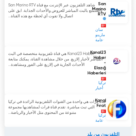
San
شاهد التلفزيون عبر الإنترنت مع قناة San Marino RTV
Marino
واستمتع بالبث المباشر للعروض والأحداث الجذابة. ابق على
RTV
اتصال ولا تفوت أي لحظة مع هذه القناة...
سان
مارينو
عامة
Kanal23
Kanal23 Haber هي قناة تلفزيونية متخصصة في البث
Haber
المباشر لأخبار إلازيغ. من خلال مشاهدة القناة، يمكنك متابعة
-
الأحداث الجارية في إلازيغ على الفور ومشاهدة...
Elazığ
Haberleri
تركيا
أخبار
Kanal
قناة فرات هي واحدة من القنوات التلفزيونية الرائدة في تركيا
Fırat
التي تبث مباشرة. تقدم قناة فرات لمشاهديها مجموعة
متنوعة من المحتوى مثل الأخبار والرياضة...
تركيا
عامة
التلفزيون من بلد