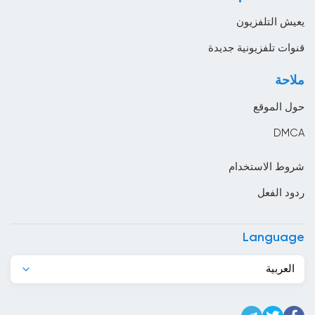
موسيقى
البحرين
يعيش التلفزيون
البرازيل
قنوات تلفزيونية جديدة
البرتغال
ملاحة
البوسنة والهرسك
حول الموقع
البيرو
DMCA
التشيك
شروط الاستخدام
الجبل الأسود
ردود الفعل
الجزائر
الدانمارك
Language
الرأس الأخضر
العربية
السعودية
السلفادور