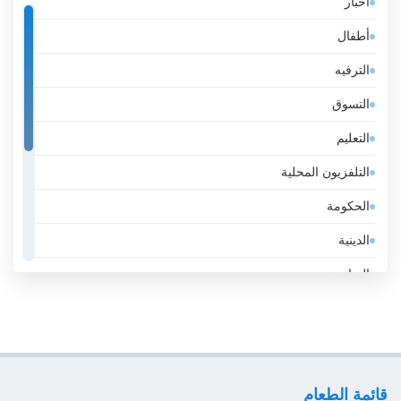
أخبار
إثيوبيا
أطفال
إسبانيا
الترفيه
إستونيا
التسوق
إسرائيل
التعليم
إيران
التلفزيون المحلية
إيطاليا
الحكومة
الأرجنتين
الدينية
الأردن
الرياضة
الأوروغواي
عامة
الإكوادور
عمل
الإمارات
لايف ستايل
الباراغواي
قائمة الطعام