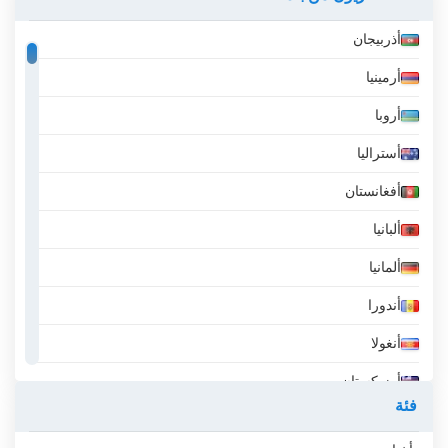
أذربيجان
أرمينيا
أروبا
أستراليا
أفغانستان
ألبانيا
ألمانيا
أندورا
أنغولا
أوزبكستان
فئة
أيسلندا