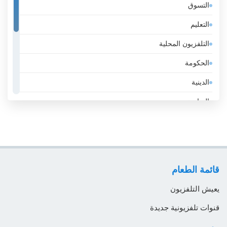
التسوق
إسرائيل
التعليم
إيران
التلفزيون المحلية
إيطاليا
الحكومة
الأرجنتين
الدينية
الأردن
الرياضة
الأوروغواي
عامة
الإكوادور
عمل
الإمارات
لايف ستايل
الباراغواي
قائمة الطعام
موسيقى
البحرين
يعيش التلفزيون
البرازيل
قنوات تلفزيونية جديدة
البرتغال