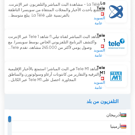
La
La Télé - مشاهدة البث المباشر والتلفزيون عبر الإنترنت.
Tele
استمتع بأحدث الأخبار والمجلات المنتقاة من سويسرا الناطقة
بالفرنسية على La Télé. يبلغ متوسط...
السويد
عامة
Tele
شاهد البث المباشر لقناة تيلي 1! شاهد Tele 1 عبر الإنترنت
1
واكتشف البرنامج التلفزيوني الخاص بوسط سويسرا. مع
وصول يومي لأكثر من 245.000 مشاهد، تقدم Tele...
السويد
عامة
Tele
شاهد Tele M1 في البث المباشر! استمتع بالأخبار الإقليمية
M1
والترفيه والتقارير من كانتونات آرغاو وسولوتورن والمناطق
المجاورة. احصل على Tele M1 عبر الكابل...
السويد
عامة
التلفزيون من بلد
أذربيجان
أرمينيا