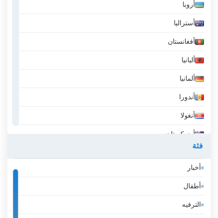
أروبا
أستراليا
أفغانستان
ألبانيا
ألمانيا
أندورا
أنغولا
أوزبكستان
فئة
أيسلندا
أخبار
إثيوبيا
أطفال
إسبانيا
الترفيه
إستونيا