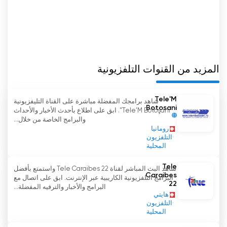
وباعتبارنا إحدى قنوات الامتياز في المنطقة، فإننا نتحمل
مسؤولية ضمان التغطية الشاملة للأحداث والتطورات في
منطقتنا. نحن فخورون بأن نكون منتدى للمشاركين في
الأخبار الإقليمية والروماندية، ونقدم لهم الفرصة لرفع
أصواتهم وإعلام المواطنين.
المزيد من القنوات التلفزيونية
يتم التعبير عن التزامنا بالخدمة العامة في تنوع تغطيتنا
والبحث الدقيق لمحتوى أخبارنا. نحن نأخذ دورنا كمصدر
Tele'M
شاهد برامجك المفضلة مباشرة على القناة التليفزيونية
للمعلومات لشعب سويسرا الناطق بالفرنسية على
Botosani
"Tele'M Botoşani". ابق على اطلاع بأحدث الأخبار والأحداث
محمل الجد، ونلتزم بضمان أن تكون تقاريرنا موضوعية
والبرامج الخاصة من خلال...
ومتوازنة وجديرة بالثقة.
رومانيا
التلفزيون
المحلية
La Télé شاهد البث المباشر الآن عبر الإنترنت
Tele
شاهد البث المباشر لقناة Tele Caraibes 22 واستمتع بأفضل
Caraibes
البرامج التلفزيونية الكاريبية عبر الإنترنت. ابق على اتصال مع
22
البرامج والأخبار والترفيه المفضلة...
هايتي
التلفزيون
المحلية