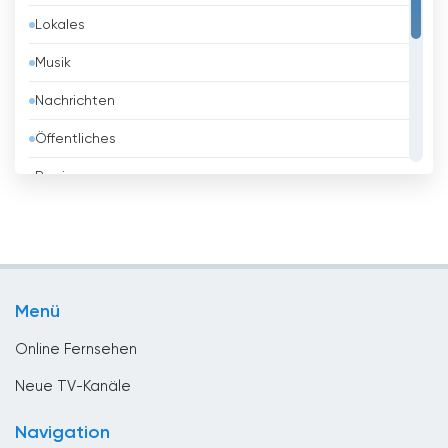
Lokales
Belgien
Musik
Belize
Nachrichten
Benin
Öffentliches
Bhutan
Regierung
Bolivien
Religious
Bosnien
Shopping
Brasilien
Sport
Brunei
Menü
Unterhaltungs
Bulgarien
Online Fernsehen
Chile
Neue TV-Kanäle
China
Navigation