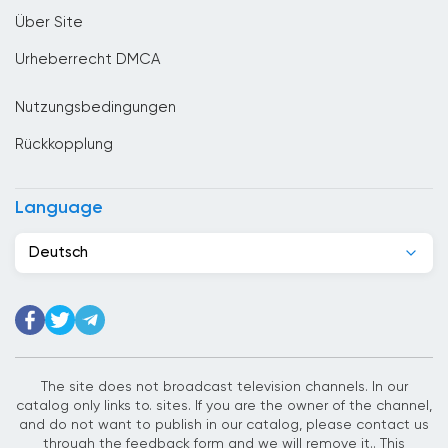
Costa Rica
Über Site
Denmark
Urheberrecht DMCA
Deutschland
Nutzungsbedingungen
Dominikanische Republik
Rückkopplung
Dschibuti
Ecuador
Language
Egypt
Deutsch
El Salvador
Elfenbeinkuste
Estland
Ethiopia
The site does not broadcast television channels. In our
catalog only links to. sites. If you are the owner of the channel,
Finnland
and do not want to publish in our catalog, please contact us
through the feedback form and we will remove it.. This