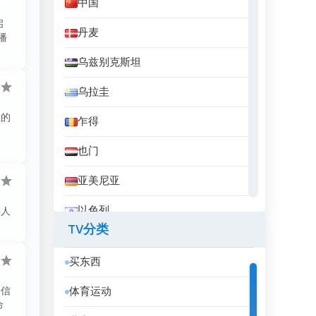
中国
启
丹麦
播
乌兹别克斯坦
乌拉圭
性的
乍得
。
也门
亚美尼亚
以色列
励人
TV分类
伊拉克
买东西
伊拉克库尔德斯坦
的信
体育运动
伊朗
命