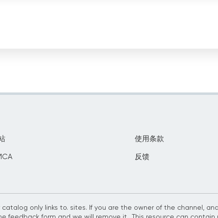
站
使用条款
CA
反馈
 catalog only links to. sites. If you are the owner of the channel, a
he feedback form and we will remove it.. This resource can contain 