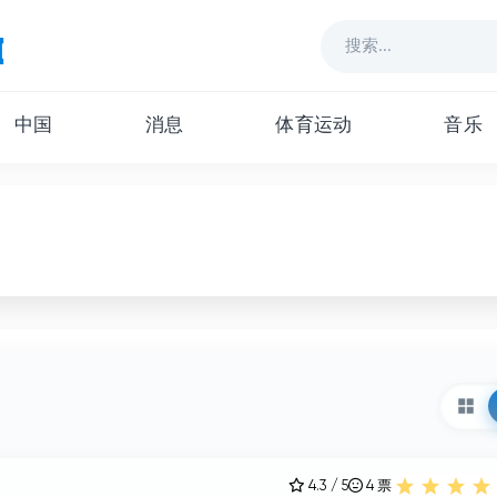
中国
消息
体育运动
音乐
4.3 / 5
4
票