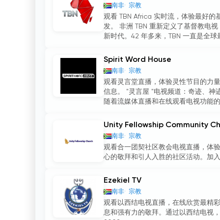
南非
宗教
观看 TBN Africa 实时流，体
发。 非洲 TBN 重新定义了基督教
新时代。42 年多来，TBN 一直是全球
Spirit Word House
南非
宗教
观看灵言堂直播，体验灵性节目的力
信息。 "灵言屋 "电视频道：奇迹、
随着流媒体直播和在线观看电视功能的出
Unity Fellowship Community C
南非
宗教
观看合一团契社区教会电视直播，体
心的敬拜和引人入胜的社区活动。加入我
Ezekiel TV
南非
宗教
观看以西结电视直播，在线欣赏最精
息和强有力的敬拜。通过以西结电视，