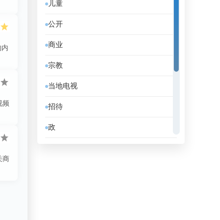
儿童
伯利兹
公开
佛得角
商业
的内
俄罗斯
宗教
保加利亚
当地电视
克罗地亚
视频
招待
冰岛
政
刚果共和国
教育
利比亚
关商
消息
加拿大
电影
加纳
音乐
匈牙利