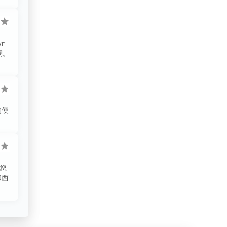
吉布提
哈萨克斯坦
n
哥伦比亚
澜。
哥斯达黎加
喀麦隆
土库曼斯坦
的便
土耳其
圣马力诺
在您
埃及
和西
埃塞俄比亚
塔吉克斯坦