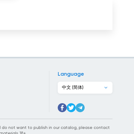
塞内加尔
塞尔维亚
墨西哥
多明尼加
大韩民国
奥地利
Language
委内瑞拉
中文 (简体)
孟加拉国
安哥拉
安道尔
nd do not want to publish in our catalog, please contact
尼加拉瓜
materials 18+