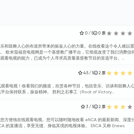
0 / 5
0
票
音乐和鼓舞人心的布道所带来的振奋人心的力量。在线收看这个令人难以
。 欧米茄福音电视网是一个基督教广播平台，它彻底改变了我们消费信
观看电视的能力，已成为个人寻求高质量基督教节目的首选平台。...
4.5 / 5
2
票
V 的直播流在线观看电视！收看我们的频道，欣赏各种节目，包括音乐、访谈和鼓舞人
的在线平台保持联系，振奋精神。 胜利之石事工（Rock of Victory...
3 / 5
2
票
让您方便地在线观看电视。您可以随时随地收看 eNCA 的最新新闻、深度
A 的直播流，享受无缝、身临其境的电视体验。 ENCA 又称 Enews