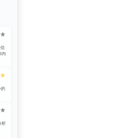
南非
卡塔尔
卢森堡
置信
印度
仰内
印度尼西亞
危地马拉
厄瓜多尔
心的
叙利亚
古巴
分析
吉尔吉斯斯坦