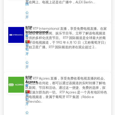
是在网上、电视上还是在广播中，ALEX Berlin...
国
公
开
RTP
观看 RTP International 直播，享受免费电视直播。在家
Internacional
就能收看最新新闻、娱乐节目等。立即了解该电视频道
提供的多样化优质节目。 RTP 国际频道是全球最大的葡
萄牙语电视频道，于 1992 年 6 月 10 日（又称葡萄牙日）
葡
开始卫星广播。RTP 国际频道的潜在观众超过 2...
萄
牙
公
开
RTP
观看 RTP Açores 直播，享受免费收看电视直播的机会。
Açores
无论您身在何处，都可以通过该频道的实时转播了解地
区新闻、节目和活动。通过这一便捷、免费的选择，探
索亚速尔群岛的一切。 RTP Açores 是一个具有地区特色
葡
的电视频道，隶属于葡萄牙 RTP 集团（Rádio e
萄
Televisão...
牙
公