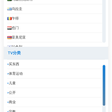
乌拉圭
乍得
也门
亚美尼亚
以色列
TV分类
伊拉克
买东西
伊拉克库尔德斯坦
体育运动
伊朗
儿童
伯利兹
公开
佛得角
商业
俄罗斯
宗教