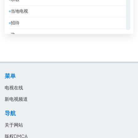
保加利亚
当地电视
克罗地亚
招待
冰岛
政
刚果共和国
教育
利比亚
消息
加拿大
电影
加纳
菜单
音乐
匈牙利
电视在线
南非
新电视频道
卡塔尔
导航
卢森堡
关于网站
印度
版权DMCA