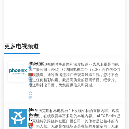
总之，RTP Memória 是一个重播 RTP 历史节目的电
视频道，同时也提供自制内容和对当前话题进行思考
的空间。该频道的节目丰富多彩，涵盖多种类型，还
可以免费收看电视直播，因此吸引了众多不同的观
众。如果您是老节目的粉丝，或者正在寻找有趣的相
关内容，那么 RTP Memória 频道是一个极好的选
更多电视频道
择。
Phoenix
体验凤凰卫视的时事新闻和深度报道--凤凰卫视是与德
RTP Memória 網絡電視直播
国广播公司（ARD）和德国电视二台（ZDF）合作的公共
电视频道。通过直播流和在线观看凤凰卫视，您将不会
德
错过任何精彩内容。欣赏高质量的新闻节目、纪录片、
国
报道和讨论节目，为您提供信息和灵感。...
公
开
Alex
在 "亚历克斯柏林电视台 "上发现柏林的直播内容。观看
Berlin
直播流，在线欣赏丰富多彩的本地内容。 ALEX Berlin 是
tv
一家独特的跨媒体社区广播公司，其使命是让柏林的内
容广为人知。无论是在现场还是在新的开放空间，无论
德