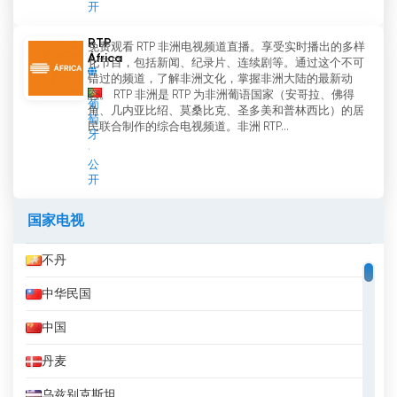
开
RTP
免费观看 RTP 非洲电视频道直播。享受实时播出的多样
África
化节目，包括新闻、纪录片、连续剧等。通过这个不可
错过的频道，了解非洲文化，掌握非洲大陆的最新动
态。 RTP 非洲是 RTP 为非洲葡语国家（安哥拉、佛得
葡
角、几内亚比绍、莫桑比克、圣多美和普林西比）的居
萄
民联合制作的综合电视频道。非洲 RTP...
牙
公
开
国家电视
不丹
中华民国
中国
丹麦
乌兹别克斯坦