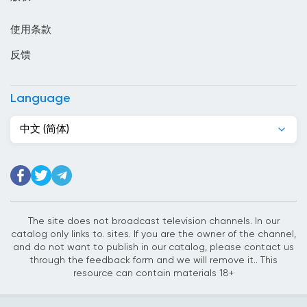
印度尼西亞
使用条款
危地马拉
反馈
厄瓜多尔
叙利亚
Language
古巴
中文 (简体)
吉尔吉斯斯坦
吉布提
哈萨克斯坦
哥伦比亚
The site does not broadcast television channels. In our
catalog only links to. sites. If you are the owner of the channel,
哥斯达黎加
and do not want to publish in our catalog, please contact us
through the feedback form and we will remove it.. This
喀麦隆
resource can contain materials 18+
土库曼斯坦