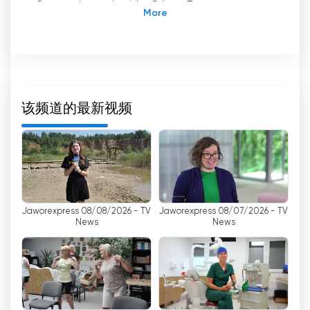
Częstochowa, Łaziska Górne, Żory.
forCiebietv 是一家地区电视台，专门为西里西亚地
区的居民提供节目。2012 年 7 月 1 日，该电视台取
代了当地的 CTV Jaworzno，从而获得了目前的形
式。通过这一举措，该频道的覆盖范围显著扩大，覆
盖了整个上西里西亚地区。
该频道的最新视频
ForCiebietv 的宗旨是为观众提供以西里西亚地区的
当地活动、信息和文化为重点的多样而有趣的内容。
该电视台被视为可靠信息的来源，报道西里西亚地区
各城市发生的事件。
Jaworexpress 08/08/2026 - TV
Jaworexpress 08/07/2026 - TV
forCiebietv 的主要目标之一是促进当地社区的发
News
News
展，让居民参与电视节目的制作。因此，该电视台定
期报道社会、文化和体育活动，展示西里西亚省丰富
多彩的生活。
Telewizja dlaCiebie.在西里西亚的卡托维兹、格利
维策、乔佐夫、鲁达-斯拉斯卡、西米亚诺维采、拜