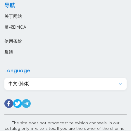
导航
卢森堡
关于网站
印度
版权DMCA
印度尼西亞
使用条款
危地马拉
反馈
厄瓜多尔
叙利亚
Language
古巴
中文 (简体)
吉尔吉斯斯坦
吉布提
哈萨克斯坦
哥伦比亚
The site does not broadcast television channels. In our
catalog only links to. sites. If you are the owner of the channel,