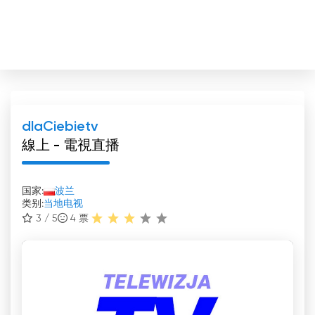
dlaCiebietv
線上 - 電視直播
国家:
波兰
类别:
当地电视
3 / 5
4
票