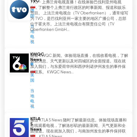
TVO
TVO - 上弗兰肯电视直播！在线体验巴伐利亚州电视
台，了解整个上弗兰肯行政区的时事新闻、报道和娱乐
德
节目。 上法兰肯电视台（TV Oberfranken），通常缩写
国
为 TVO，是巴伐利亚州一家主要的地区广播公司，总部
位于霍夫市。上法兰肯电视台有限责任公司（TV
当
Oberfranken GmbH...
地
电
视
KWQC
观看 KWQC 新闻。体验现场直播，在线收看电视，了解
News
最新消息、天气更新以及对四城区的全面报道。现在就
加入我们，与东爱荷华州和西伊利诺伊州发生的事件保
持联系。 KWQC News...
美
国
当
地
电
视
KTLA
通过 KTLA 5 News 随时了解最新信息。体验现场直播和
5
在线观看电视，了解洛杉矶的最新新闻、天气更新和全
News
面报道。现在就加入我们，与南加州发生的事件保持联
系。 KTLA 5 News...