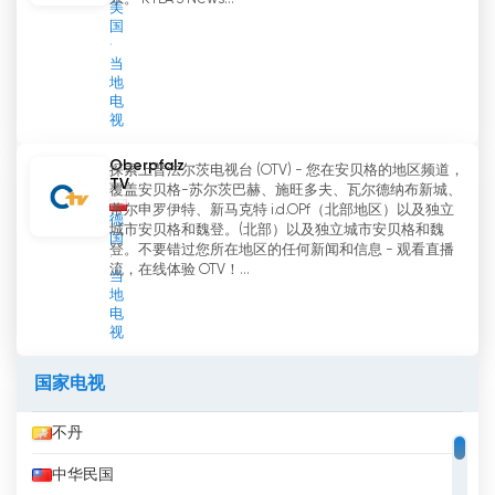
美
国
当
地
电
视
Oberpfalz
探索上普法尔茨电视台 (OTV) - 您在安贝格的地区频道，
TV
覆盖安贝格-苏尔茨巴赫、施旺多夫、瓦尔德纳布新城、
蒂尔申罗伊特、新马克特 i.d.OPf（北部地区）以及独立
德
城市安贝格和魏登。(北部）以及独立城市安贝格和魏
国
登。不要错过您所在地区的任何新闻和信息 - 观看直播
流，在线体验 OTV！...
当
地
电
视
国家电视
不丹
中华民国