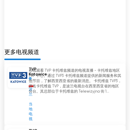
更多电视频道
TVP
在线观看 TVP 卡托维兹频道的电视直播 - 卡托维兹地区
Katowice
TVP 中心。通过 TVP3 卡托维兹频道提供的新闻服务和其
他节目，了解西里西亚省的最新消息。 卡托维兹 TVP3，
原名卡托维兹 TVP，是波兰电视台在西里西亚省的地区
波
分台。其总部位于卡托维兹的 Telewizyjna 街 1...
兰
当
地
电
视