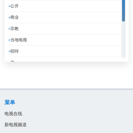
公开
佛得角
商业
俄罗斯
宗教
保加利亚
当地电视
克罗地亚
招待
冰岛
政
刚果共和国
教育
利比亚
消息
加拿大
电影
加纳
菜单
音乐
匈牙利
电视在线
南非
新电视频道
卡塔尔