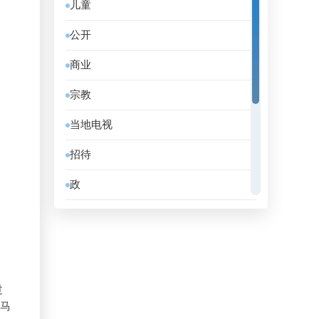
儿童
伯利兹
公开
佛得角
商业
俄罗斯
宗教
保加利亚
当地电视
克罗地亚
招待
冰岛
政
刚果共和国
教育
利比亚
消息
加拿大
电影
加纳
过
音乐
地马
匈牙利