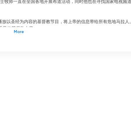
雷斯博士牧师一直在全国各地开展布道活动，同时他也在寻找国家电视频
是播放以圣经为内容的基督教节目，将上帝的信息带给所有危地马拉人
质量的基督教内容。
基督教内容。此外，该频道还提供免费的网络电视观看服务。这意味
播、播客、视频流、直播内容流、内容下载、直播内容流、节目表等
一个极好的选择。它提供直播节目、圣经内容、在线内容、在线广播
观众可以在世界任何地方实时欣赏基督教内容。
提供电视节目、在线广播、播客、视频流、在线内容、内容下载、实
时欣赏基督教内容。
马拉全国的独特工具。自 2000 年以来，该频道一直在电视和互联
界任何地方实时欣赏基督教内容。