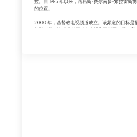
拉。自 1985 年以来，路易斯-费尔南多-索拉
的位置。
2000 年，基督教电视频道成立。该频道的目标
从那时起，该频道就开始在电视和互联网上播放高
该基督教电视频道提供直播节目，让观众实时欣赏
观众可以在世界任何地方在线观看节目。
除电视节目外，该频道还提供其他服务，如在线广
对于寻求基督教内容的人来说，基督教电视频道是
播客、视频流、内容下载、直播内容流等。这使得
基督教电视频道是查找基督教内容的绝佳工具。它
流媒体内容等。这使得观众可以在世界任何地方实
基督教电视频道是将耶稣基督的救赎信息传播到危地
上播放高质量的基督教内容。这使得观众可以在世