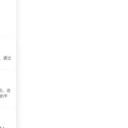
吉布提
、
哈萨克斯坦
哥伦比亚
哥斯达黎加
喀麦隆
目。通过
土库曼斯坦
土耳其
圣马力诺
论。连
的平
埃及
埃塞俄比亚
塔吉克斯坦