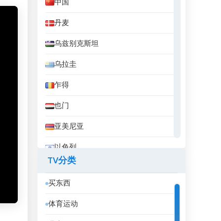
中国
丹麦
乌兹别克斯坦
乌拉圭
乍得
也门
亚美尼亚
以色列
TV分类
伊拉克
买东西
伊拉克库尔德斯坦
体育运动
伊朗