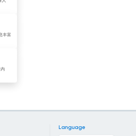
舞人
塞内加尔
塞尔维亚
墨西哥
息丰富
多明尼加
大韩民国
质内
奥地利
委内瑞拉
孟加拉国
安哥拉
安道尔
Language
尼加拉瓜