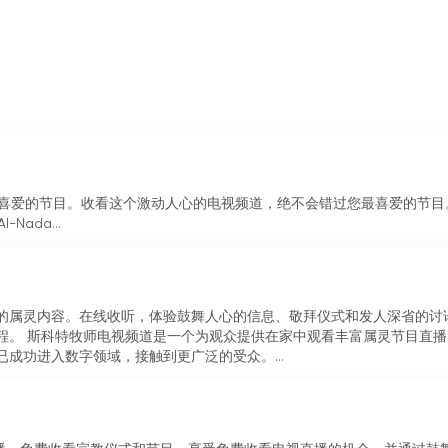
提供直播节目、圣经内容、在线内容、在线广播、播客、视频流媒体
世界任何地方实时欣赏基督教内容。
欣赏您最喜爱的节目。收看这个激动人心的电视频道，绝不会错过您最喜爱的节
Nada...
的属灵内容。在线收听，体验鼓舞人心的信息、敬拜仪式和发人深省的讨
程。 斯科特牧师电视频道是一个为观众提供在家中观看丰富属灵节目直播
成功进入数字领域，接触到更广泛的受众。...