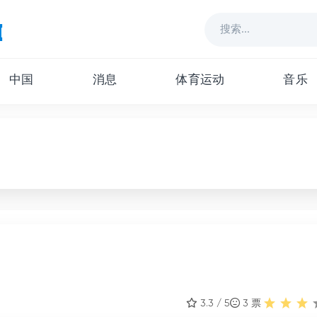
中国
消息
体育运动
音乐
3.3 / 5
3
票