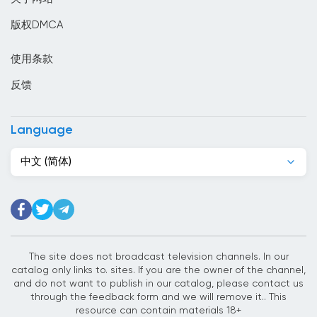
印度
版权DMCA
印度尼西亞
使用条款
危地马拉
反馈
厄瓜多尔
叙利亚
Language
古巴
中文 (简体)
吉尔吉斯斯坦
吉布提
哈萨克斯坦
哥伦比亚
The site does not broadcast television channels. In our
catalog only links to. sites. If you are the owner of the channel,
哥斯达黎加
and do not want to publish in our catalog, please contact us
through the feedback form and we will remove it.. This
喀麦隆
resource can contain materials 18+