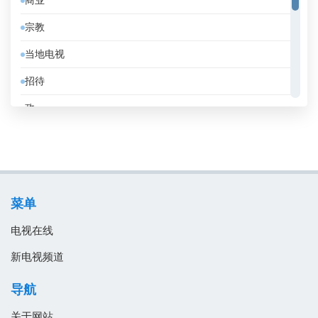
商业
俄罗斯
宗教
保加利亚
当地电视
克罗地亚
招待
冰岛
政
刚果共和国
教育
利比亚
消息
加拿大
电影
加纳
菜单
音乐
匈牙利
电视在线
南非
新电视频道
卡塔尔
导航
卢森堡
关于网站