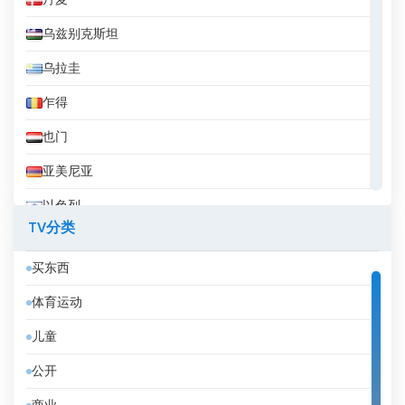
丹麦
乌兹别克斯坦
乌拉圭
乍得
也门
亚美尼亚
以色列
TV分类
伊拉克
买东西
伊拉克库尔德斯坦
体育运动
伊朗
儿童
伯利兹
公开
佛得角