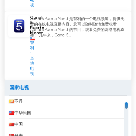
电
视
Canal
Canal 5 Puerto Montt 是智利的一个电视频道，提供免
5
费的在线电视直播内容。您可以随时随地免费收看
Puerto
Canal 5 Puerto Montt 的节目，观看免费的网络电视直
Montt
播！ 几年来，Canal 5...
智
利
当
地
电
视
国家电视
不丹
中华民国
中国