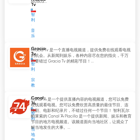
Musica...
Tv
智
利
音
乐
Gracia
Gracia Tv 是一个直播电视频道，提供免费在线观看电视
Tv
的机会。从新闻到娱乐，各种内容尽在您的指尖，千万
不要错过 Gracia Tv 的精彩节目！...
智
利
宗
教
Canal
Canal 74 是一个提供直播内容的电视频道，您可以免费
74
在线观看电视。您可以免费欣赏高质量的最佳节目、连
续剧、电影和纪录片，不错过任何一个节目！ 智利瓦尔
智
帕莱索的 Canal 74 Placilla 是一个提供新闻、娱乐和教育
利
节目的地方电视频道。该频道面向当地社区，让观众了
解当地发生的大事。...
当
地