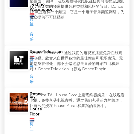
蹈氛围！ 如今，在线观看电视比以往任何时候都更加流
Techno
行，有无数的频道提供各种类型和风格的节目。Dance
Warehouse
TV 就是这样一个频道，它是一个电子音乐频道网络，为
观众提供不可阻挡的...
荷
兰
音
乐
DanceTelevision
DanceTelevision - 通过我们的电视直播流免费在线观
看电视。欣赏来自世界各地的最佳舞曲和现场表演。无
荷
论您身在何处，都不会错过您最喜爱的舞蹈节目和派
兰
对！ DanceTelevision （原名 DanceTrippin...
音
乐
Dance
在 Dance TV - House Floor 上发现终极娱乐！在线观看
TV
电视，免费享受电视直播。通过我们充满活力的频道，
-
让自己沉浸在 House Music 和舞蹈的世界中。...
House
Floor
荷
兰