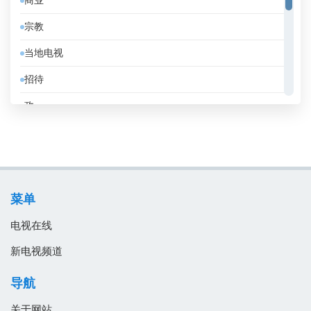
商业
俄罗斯
宗教
保加利亚
当地电视
克罗地亚
招待
冰岛
政
刚果共和国
教育
利比亚
消息
加拿大
电影
加纳
菜单
音乐
匈牙利
电视在线
南非
新电视频道
卡塔尔
导航
卢森堡
关于网站