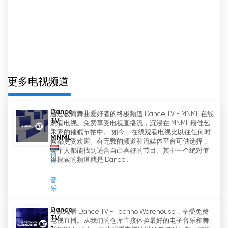
世界。无论您是想了解地下音乐界的最新动态，还是
想欣赏自己喜爱的曲目，都可以在我们的频道找到。
在线观看电视的最大优势之一就是它的灵活性。有了
Dance TV，您可以在一天中的任何时间欣赏您最喜
爱的音乐。无论您是想热闹一下还是放松一下，我们
的 Tech House 不间断频道都会为您提供。最重要
更多电视频道
的是，这一切都是免费的！无需订阅费或额外付费，
只需全天候收听最棒的 Tech House 曲目。Dance
Dance
通过极简舞曲爱好者的终极频道 Dance TV - MNML 在线
TV 不仅是一个流媒体音乐频道，还是一个电子音乐
TV
观看电视。免费享受电视直播流，沉浸在 MNML 最佳艺
爱好者社区。
-
术家的催眠节拍中。 如今，在线观看电视比以往任何时
MNML
候都更受欢迎。有无数的频道和流媒体平台可供选择，
Dance TV - Algorhythm 網絡電視直播
每个人都能找到适合自己喜好的节目。其中一个绝对值
荷
得探索的频道就是 Dance...
兰
音
乐
Dance
在线观看 Dance TV - Techno Warehouse，享受免费
TV
电视直播。从我们的仓库直接体验最好的电子音乐和舞
-