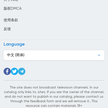
印度
版权DMCA
印度尼西亞
使用条款
危地马拉
反馈
厄瓜多尔
叙利亚
Language
古巴
中文 (简体)
吉尔吉斯斯坦
吉布提
哈萨克斯坦
哥伦比亚
The site does not broadcast television channels. In our
catalog only links to. sites. If you are the owner of the channel,
哥斯达黎加
and do not want to publish in our catalog, please contact us
through the feedback form and we will remove it.. This
喀麦隆
resource can contain materials 18+