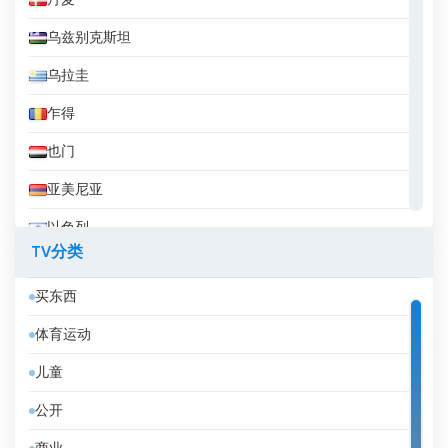
丹麦
乌兹别克斯坦
乌拉圭
乍得
也门
亚美尼亚
以色列
TV分类
伊拉克
买东西
伊拉克库尔德斯坦
体育运动
伊朗
儿童
伯利兹
公开
佛得角