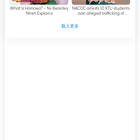
Limited 的领导下，TV3 加纳台继续蓬勃发展，成为
What Is Homowo? - Nii Kwardey
NACOC arrests 10 KTU students
观众值得信赖的新闻和娱乐来源。
Ntreh Explains
over alleged trafficking of
cannabis-infused products
总之，TV3 网络有限公司（TV3 加纳）是加纳的一
载入更多
家私营免费电视广播公司，已成为行业中的佼佼者。
凭借广受好评的新闻简报、引人入胜的电视剧和成功
的真人秀节目，TV3 加纳电视台俘获了全国观众的
心。其直播流选项和致力于制作高质量的本地内容证
明了其与观众保持联系的承诺。随着加纳 TV3 在
Media General Ghana Limited 旗下的不断发展，
它将继续成为加纳电视界的一支重要力量。
TV3 Ghana 網絡電視直播