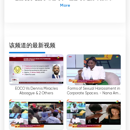
泰国 BEC-TERO 公司成立，现已成为家喻户晓的电
视台，为观众提供各种高质量的电视节目。
加纳 TV3 频道与众不同的主要特点之一是它致力于
提供最新的新闻简报。该频道因其备受赞誉的新闻报
道而获得认可，为观众提供准确可靠的本地和国际事
件信息。加纳 TV3 频道拥有一支经验丰富的记者团
该频道的最新视频
队，确保新闻简报全面、翔实、及时。
除新闻外，加纳 TV3 还提供各种娱乐节目，以满足
观众的不同兴趣。从引人入胜的电视剧到成功的真人
秀节目，该频道都能满足每个人的需求。这些节目都
经过精心策划，为观众提供引人入胜的内容，让他们
EOCO Vs Dennis Miracles
Forms of Sexual Harassment in
在娱乐的同时了解更多信息。
Aboagye & 2 Others
Corporate Spaces. - Nana Ama
Osae Explains
加纳 TV3 最引人注目的一点是它致力于制作高质量
的本地内容。该频道支持和推广加纳人才，通过电视
节目展示加纳丰富的文化遗产。通过这种方式，加纳
电视 3 台在保护和促进加纳艺术和文化方面发挥了
至关重要的作用。