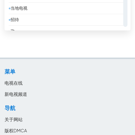
当地电视
克罗地亚
招待
冰岛
政
刚果共和国
教育
利比亚
消息
加拿大
电影
加纳
菜单
音乐
匈牙利
电视在线
南非
新电视频道
卡塔尔
导航
卢森堡
关于网站
印度
版权DMCA