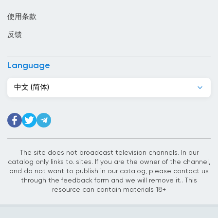
印度尼西亞
使用条款
危地马拉
反馈
厄瓜多尔
叙利亚
Language
古巴
中文 (简体)
吉尔吉斯斯坦
吉布提
哈萨克斯坦
哥伦比亚
The site does not broadcast television channels. In our
catalog only links to. sites. If you are the owner of the channel,
哥斯达黎加
and do not want to publish in our catalog, please contact us
through the feedback form and we will remove it.. This
喀麦隆
resource can contain materials 18+
土库曼斯坦