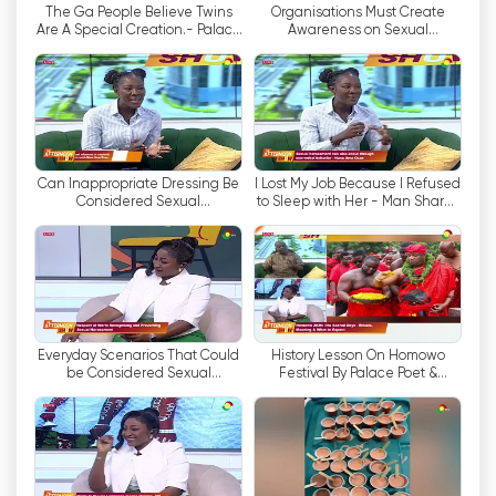
The Ga People Believe Twins
Organisations Must Create
Are A Special Creation.- Palace
Awareness on Sexual
在当今的数字时代，加纳 TV3 认识到与观众保持联
poet, Nii Kwardey Ntreh
Harassment - Nana Ama Osae
系的重要性。该频道提供直播流选项，允许观众在线
观看电视。这一功能使观众即使在旅途中也能随时了
解自己喜爱的电视节目和新闻公告。直播流选项提供
了便利性和灵活性，确保观众不会错过自己喜爱的节
目。
Can Inappropriate Dressing Be
I Lost My Job Because I Refused
Considered Sexual
to Sleep with Her - Man Shares
Harassment?
Story
加纳 TV3 拥有丰富的所有权变更历史。1999 年，该
频道出售给马来西亚公司 Media Prima。这标志着
加纳 TV3 进入了一个新时代，因为它获得了国际专
业知识和资源。Media Prima 的所有权进一步加强
了该频道的节目制作和运营能力，使其能够为观众提
供更好的电视体验。
Everyday Scenarios That Could
History Lesson On Homowo
be Considered Sexual
Festival By Palace Poet &
Harassment
Folklorist, Nii Kwardey Ntreh
2011 年，加纳 TV3 频道的所有权再次发生变化，由
一家加纳公司 Media General Ghana Limited 接
管。这一转变是该频道的一个重要里程碑，因为它完
全由加纳人拥有。在 Media General Ghana