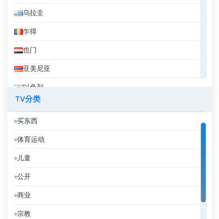
乌拉圭
乍得
也门
亚美尼亚
以色列
TV分类
伊拉克
买东西
伊拉克库尔德斯坦
体育运动
伊朗
儿童
伯利兹
公开
佛得角
商业
俄罗斯
宗教
保加利亚