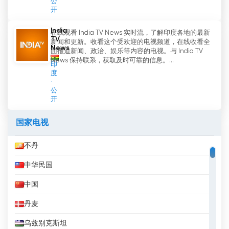
公
开
India
在线观看 India TV News 实时流，了解印度各地的最新
TV
新闻和更新。收看这个受欢迎的电视频道，在线收看全
News
面报道新闻、政治、娱乐等内容的电视。与 India TV
News 保持联系，获取及时可靠的信息。...
印
度
公
开
国家电视
不丹
中华民国
中国
丹麦
乌兹别克斯坦