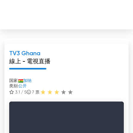
TV3 Ghana
線上 - 電視直播
国家:
加纳
类别:
公开
3.1 / 5
7
票