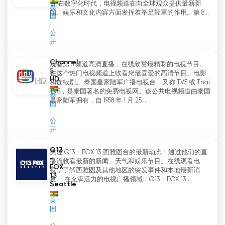
台 在数字化时代，电视频道在向全球观众提供最新新
泰
闻、娱乐和文化内容方面发挥着举足轻重的作用。第 8...
国
公
开
Channel
观看第 5 频道高清直播，在线欣赏最精彩的电视节目。
5
在这个热门电视频道上收看您最喜爱的高清节目、电影
HD
和连续剧。 泰国皇家陆军广播电视台，又称 TV5 或 Thai
TV5，是泰国著名的免费电视网。该公共电视频道由泰国
泰
皇家陆军拥有，自 1958 年 1 月 25...
国
公
开
Q13
关注 Q13 - FOX 13 西雅图台的最新动态！通过他们的直
-
播流收看最新的新闻、天气和娱乐节目。在线观看电
FOX
视，了解西雅图及其他地区的突发事件和本地最新消
13
息。 在充满活力的电视广播领域，Q13 - FOX 13...
Seattle
美
国