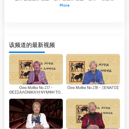
室位于塞萨洛尼基，面向塞萨洛尼基、佩拉、伊马提
亚、基尔基斯和皮埃尔亚等省的广大观众。
Egnatia 电视台的主要特点之一是其直播流功能，允
许观众在线观看电视。这种创新方法提供了便利性和
灵活性，使观众可以在任何有互联网连接的地方观看
他们喜爱的节目。直播流功能越来越受到喜欢在智能
该频道的最新视频
手机、平板电脑或电脑上观看节目的观众的欢迎。
通过提供直播流选项，Egnatia 电视台确保观众即使
在旅途中也能与他们喜欢的节目、新闻更新和娱乐节
目保持联系。无论是追赶最新的新闻头条、欣赏最喜
欢的电视剧，还是收看体育赛事直播，直播流功能都
Οσα Μυθια Νο 237 -
Οσα Μυθια Νο 238 - ΞΕΝΑΓΟΣ
能为 Egnatia 电视台的观众提供无缝的观看体验。
ΘΕΣΣΑΛΟΝΙΚΗ Η ΝΥΜΦΗ ΤΟΥ
ΘΕΡΜΑΪΚΟΥ
Egnatia 电视台直播流功能的可访问性也有助于在传
统电视观看体验之外接触到更广泛的受众。无法收看
有线电视或卫星电视的观众仍可通过在线平台欣赏频
道内容。这种包容性极大地扩大了频道的影响力和知
名度，使 Egnatia 电视台能够与那些可能无法收看