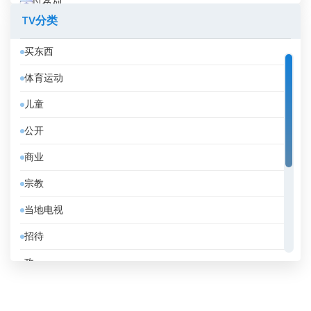
以色列
TV分类
伊拉克
买东西
伊拉克库尔德斯坦
体育运动
伊朗
儿童
伯利兹
公开
佛得角
商业
俄罗斯
宗教
保加利亚
当地电视
克罗地亚
招待
冰岛
政
刚果共和国
教育
利比亚