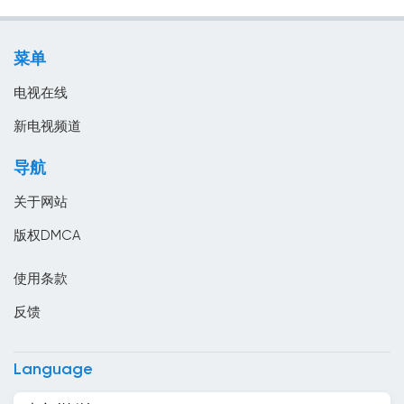
消息
加拿大
电影
加纳
菜单
音乐
匈牙利
电视在线
南非
新电视频道
卡塔尔
导航
卢森堡
关于网站
印度
版权DMCA
印度尼西亞
使用条款
危地马拉
反馈
厄瓜多尔
叙利亚
Language
古巴