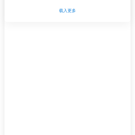
了
载入更多
Egnatia Tileorasi 網絡電視直播