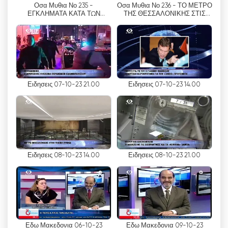
Οσα Μυθια Νο 235 -
Οσα Μυθια Νο 236 - ΤΟ ΜΕΤΡΟ
其节目的观众建立联系。
ΕΓΚΛΗΜΑΤΑ ΚΑΤΑ ΤΩΝ
ΤΗΣ ΘΕΣΣΑΛΟΝΙΚΗΣ ΣΤΙΣ
ΕΛΛΗΝΩΝ
ΡΑΓΕΣ ΤΗΣ ΙΣΤΟΡΙΑΣ - ΟΙ
ΔΡΟΜΟΙ ΤΗΣ ΘΕΣΣΑΛΟΝΙΚΗΣ
此外，Egnatia 电视台提供的直播流功能为观众提供
了互动体验。许多在线平台允许用户通过评论、点赞
和分享等方式参与内容，在频道受众中培养社区意
识。这种互动不仅能增强观看体验，还能让观众相互
联系，分享他们对流媒体内容的想法和意见。
Ειδησεις 07-10-23 21.00
Ειδησεις 07-10-23 14.00
除了直播功能外，Egnatia 电视台还因其全面的新
闻、娱乐和文化节目报道而成为声誉卓著的频道。该
频道重点关注塞萨洛尼基、佩拉、伊马提亚、基尔基
斯和皮耶里亚等省，确保当地观众充分了解本地区的
具体事件和发展。
Ειδησεις 08-10-23 14.00
Ειδησεις 08-10-23 21.00
Egnatia 电视台致力于提供高质量的节目内容，因此
赢得了上述各县观众的忠实追捧。该频道的节目内容
丰富多彩，包括新闻、脱口秀、纪录片、体育和文化
活动等，迎合了人们的广泛兴趣。这些丰富多彩的内
容确保每个人都能找到适合自己的节目，进一步增强
Εδω Μακεδονια 06-10-23
Εδω Μακεδονια 09-10-23