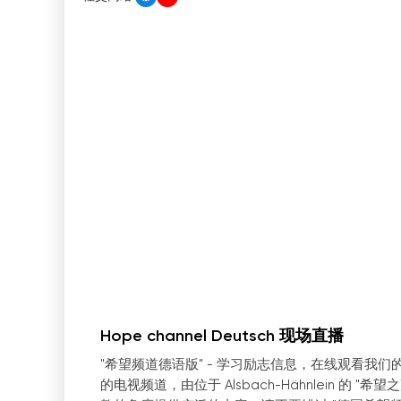
Hope channel Deutsch 现场直播
"希望频道德语版" - 学习励志信息，在线观看我
的电视频道，由位于 Alsbach-Hähnlein 的