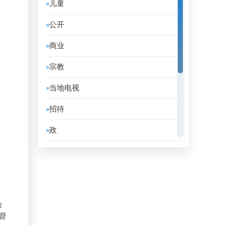
儿童
伯利兹
公开
佛得角
商业
俄罗斯
宗教
保加利亚
当地电视
克罗地亚
招待
冰岛
政
刚果共和国
教育
利比亚
消息
加拿大
电影
加纳
会
音乐
基督
匈牙利