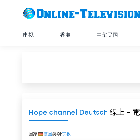
电视
香港
中华民国
Hope channel Deutsch
線上 - 
国家:
德国
类别:
宗教