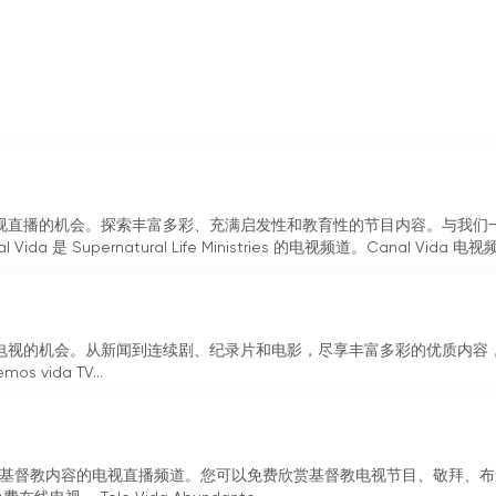
费收看电视直播的机会。探索丰富多彩、充满启发性和教育性的节目内容。与我们
da 是 Supernatural Life Ministries 的电视频道。Canal Vida 电视频
线观看电视的机会。从新闻到连续剧、纪录片和电影，尽享丰富多彩的优质内容
s vida TV...
您可以免费收看基督教内容的电视直播频道。您可以免费欣赏基督教电视节目、敬拜、