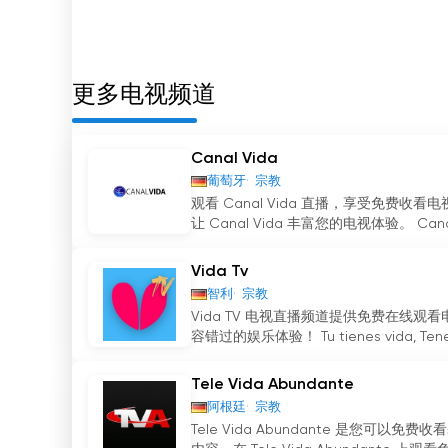
Hope channel Deutsch 網絡電視直播
更多电视频道
Canal Vida
葡萄牙
宗教
观看 Canal Vida 直播，享受免
让 Canal Vida 丰富您的电视体验。 Canal Vi
Vida Tv
智利
宗教
Vida TV 电视直播频道提供免费在
容错过的娱乐体验！ Tu tienes vida, Tenemo
Tele Vida Abundante
阿根廷
宗教
Tele Vida Abundante 是