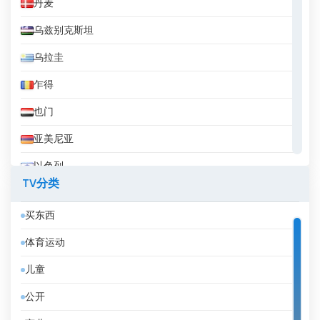
丹麦
乌兹别克斯坦
乌拉圭
乍得
也门
亚美尼亚
以色列
TV分类
伊拉克
买东西
伊拉克库尔德斯坦
体育运动
伊朗
儿童
伯利兹
公开
佛得角