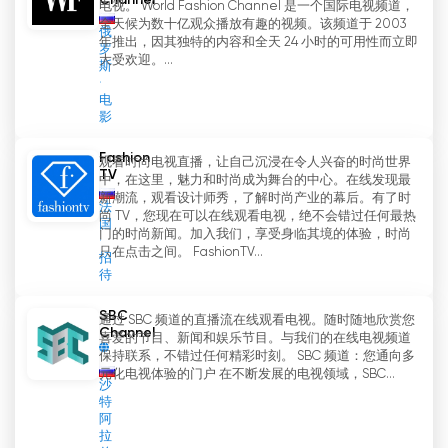
Channel
电视。 World Fashion Channel 是一个国际电视频道，
全天候为数十亿观众播放有趣的视频。该频道于 2003
俄
年推出，因其独特的内容和全天 24 小时的可用性而立即
罗
大受欢迎。...
斯
电
影
Fashion
观看时尚电视直播，让自己沉浸在令人兴奋的时尚世界
TV
中，在这里，魅力和时尚成为舞台的中心。在线发现最
新潮流，观看设计师秀，了解时尚产业的幕后。有了时
法
尚 TV，您现在可以在线观看电视，绝不会错过任何最热
国
门的时尚新闻。加入我们，享受身临其境的体验，时尚
只在点击之间。 FashionTV...
招
待
SBC
通过 SBC 频道的直播流在线观看电视。随时随地欣赏您
Channel
喜爱的节目、新闻和娱乐节目。与我们的在线电视频道
保持联系，不错过任何精彩时刻。 SBC 频道：您通向多
元化电视体验的门户 在不断发展的电视领域，SBC...
沙
特
阿
拉