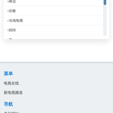
商业
俄罗斯
宗教
保加利亚
当地电视
克罗地亚
招待
冰岛
政
刚果共和国
教育
利比亚
消息
加拿大
电影
加纳
菜单
音乐
匈牙利
电视在线
南非
新电视频道
卡塔尔
导航
卢森堡