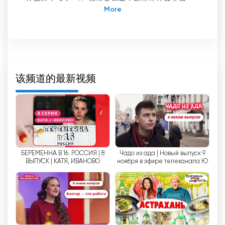
的基础上成立。Yu 频道隶属于大型媒体控股公司
UTB Holding，旗下还包括 Muz-TV 和迪斯尼频道，
为观众提供广泛的娱乐内容。
多年来，互联网已成为我们生活中不可或缺的一部
分，而 Yu Channel 也没有被排除在这一趋势之外。
现在，每个人都可以免费在线观看余秋雨频道，无需
该频道的最新视频
注册。借助互联网上的实时流媒体，观众可以实时欣
赏自己喜爱的节目和表演。这样，您就可以了解最新
新闻、时尚潮流和流行音乐。
Yu 频道针对青少年和年轻人的兴趣提供各种内容。
在它的节目中，您可以找到热门电视剧、音乐节目、
БЕРЕМЕННА В 16. РОССИЯ | 8
Чадо из ада | Новый выпуск 9
真人秀、喜剧节目等等。得益于节目的多样性，每位
ВЫПУСК | КАТЯ, ИВАНОВО
ноября в эфире телеканала Ю
观众都能找到符合自己口味的节目。
Yu 频道的特色之一是与主要音乐公司和演艺界明星
合作。因此，在该频道上可以看到独家采访、演唱会
演出和新片段的首播。因此，观众可以随时了解音乐
界的最新动态。