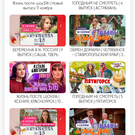
Жизнь после шоу.Б16 | Новый
ГОЛОДНЫМ НЕ СМОТРЕТЬ | 4
выпуск 11 ноября
ВЫПУСК | АСТРАХАНЬ
Yu 频道的另一个优势是可以在任何方便的时间在线
观看电视。观众可以录制自己喜欢的节目，然后在方
便的时候观看。这样，您就可以将观看喜爱的节目与
其他活动结合起来，不会错过有趣的剧集。
Yu 电视频道不仅提供娱乐内容，还为青年才俊提供
БЕРЕМЕННА В 16. РОССИЯ | 9
ОБМЕН ДОМАМИ | ЧЕЛЯБИНСК
证明自己的机会。Yu 频道举办各种比赛和项目，让
ВЫПУСК | САША, ТВЕРЬ
- СТАВРОПОЛЬСКИЙ КРАЙ | 3
СЕЗОН, 14 ВЫПУСК
年轻艺术家和创意人士展示自己的能力，获得公众的
认可。这有助于青年文化的发展和对青年人才的支
持。
电视频道 Yu 是青少年和年轻人享受优质娱乐内容和
了解最新新闻的地方。由于可以在线观看 Yu 频道，
ЖИЗНЬ ПОСЛЕ ШОУ.Б16 |
ГОЛОДНЫМ НЕ СМОТРЕТЬ | 5
КСЕНИЯ, КРАСНОЯРСК | 10
ВЫПУСК | ПЯТИГОРСК
每个人都可以随时随地欣赏自己喜爱的节目。成为青
ВЫПУСК
年文化的一部分，进入 Yu 频道的世界。
Yu 網絡電視直播