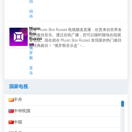
伯
招
待
Music
观看 Music Box Russia 电视频道直播，欣赏来自世界各
Box
地的最佳音乐。通过在线广播，您可以随时随地在线观
Russia
看电视。现在就在 Music Box Russia 发现新的热门曲目
和经典曲目！ "俄罗斯音乐盒" -...
俄
罗
斯
音
乐
国家电视
不丹
中华民国
中国