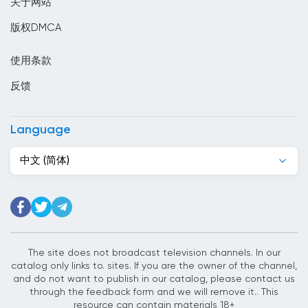
关于网站
印度
版权DMCA
印度尼西亞
使用条款
危地马拉
反馈
厄瓜多尔
叙利亚
Language
古巴
中文 (简体)
吉尔吉斯斯坦
吉布提
哈萨克斯坦
哥伦比亚
The site does not broadcast television channels. In our
catalog only links to. sites. If you are the owner of the channel,
哥斯达黎加
and do not want to publish in our catalog, please contact us
through the feedback form and we will remove it.. This
喀麦隆
resource can contain materials 18+