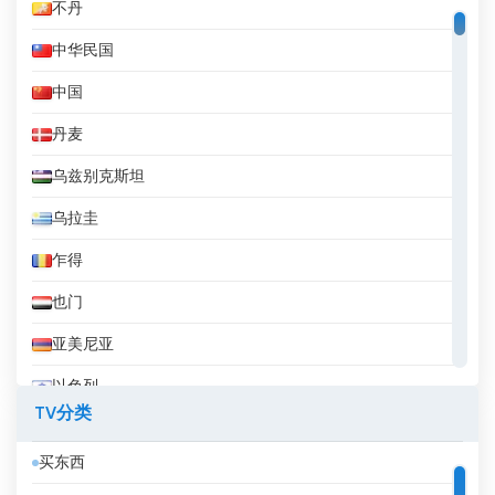
不丹
中华民国
中国
丹麦
乌兹别克斯坦
乌拉圭
乍得
也门
亚美尼亚
以色列
TV分类
伊拉克
买东西
伊拉克库尔德斯坦