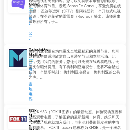
观看电视的免费内容。您可以免费收看最精彩的娱乐、
Canal
新闻和体育节目。发现 Santa Fe Canal，享受免费在线
电视！ 圣达菲运河（5RTV）是阿根廷的一个开放式电视
阿
频道，在圣达菲省的雷雷奥（Recreo）播出。该频道由
根
省政府所有，于...
廷
公
开
Televisión
梅利利亚电视台为您带来全城最精彩的直播节目。您可
Melilla
以在家中舒适地欣赏自己喜爱的节目和本地活动。此
外，使用我们的服务，您还可以免费在线观看电视，无
西
需支付额外费用。有了梅利利亚电视台，您将不会错过
班
任何一个娱乐时刻！ 梅利利亚电视台 - 梅利利亚的公共
牙
之声。...
当
地
电
视
FOX
关注 KMSB（FOX 11 图森）的最新动态。体验现场直播和
11
在线观看电视，了解图森的最新新闻、体育、娱乐和天
Tucson
气更新。现在就加入我们，与南亚利桑那州发生的事情
-
保持联系。 FOX 11 Tucson 也被称为 KMSB，是一个著名