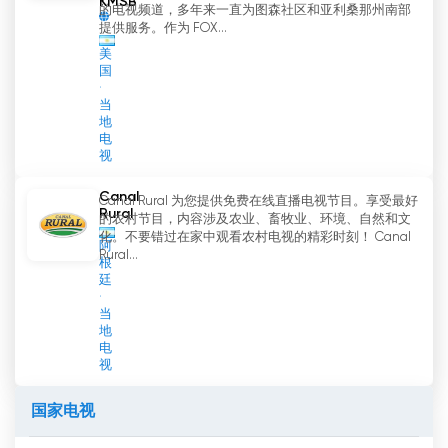
KMSB
的电视频道，多年来一直为图森社区和亚利桑那州南部
提供服务。作为 FOX...
美
国
当
地
电
视
Canal
Canal Rural 为您提供免费在线直播电视节目。享受最好
Rural
的农村节目，内容涉及农业、畜牧业、环境、自然和文
化。不要错过在家中观看农村电视的精彩时刻！ Canal
阿
Rural...
根
廷
当
地
电
视
国家电视