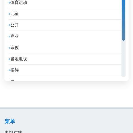
体育运动
伊朗
儿童
伯利兹
公开
佛得角
商业
俄罗斯
宗教
保加利亚
当地电视
克罗地亚
招待
冰岛
政
刚果共和国
教育
利比亚
消息
加拿大
电影
加纳
菜单
音乐
匈牙利
电视在线