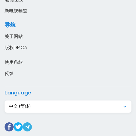
南非
新电视频道
卡塔尔
导航
卢森堡
关于网站
印度
版权DMCA
印度尼西亞
使用条款
危地马拉
反馈
厄瓜多尔
叙利亚
Language
古巴
中文 (简体)
吉尔吉斯斯坦
吉布提
哈萨克斯坦