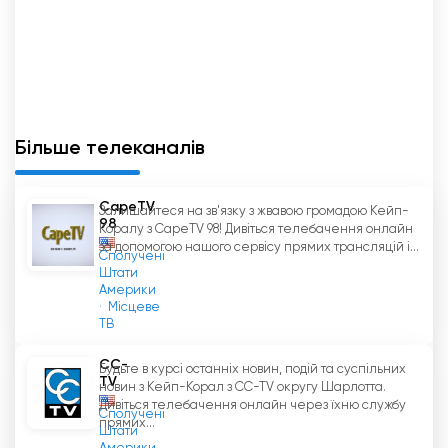
Більше телеканалів
CapeTV
Залишайтеся на зв'язку з жвавою громадою Кейп-
98
Коралу з CapeTV 98! Дивіться телебачення онлайн
за допомогою нашого сервісу прямих трансляцій і...
Сполучені
Штати
Америки
Місцеве
ТВ
CC-
Будьте в курсі останніх новин, подій та суспільних
TV
новин з Кейп-Корал з CC-TV округу Шарлотта.
Дивіться телебачення онлайн через їхню службу
Сполучені
прямих...
Штати