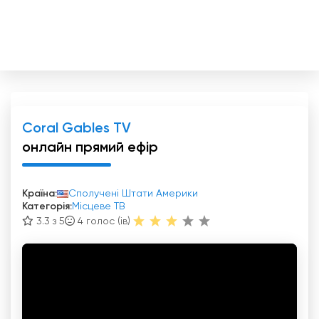
Coral Gables TV
онлайн прямий ефір
Країна:
Сполучені Штати Америки
Категорія:
Місцеве ТВ
3.3 з 5
4
голос (ів)