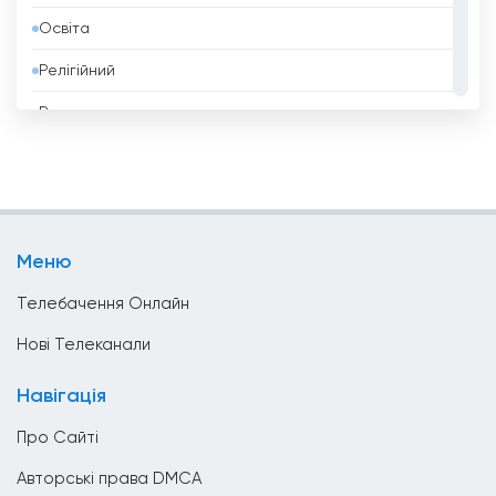
Освіта
Болгарія
Релігійний
Болівія
Розваги
Боснія і Герцеговина
Спорт
Бразилія
Стиль Життя
Бруней
Телешопінг
Бутан
Меню
Уряд
В&#039;єтнам
Телебачення Онлайн
Ватикан
Нові Телеканали
Велика Британія
Навігація
Венесуела
Про Сайті
Вірменія
Авторські права DMCA