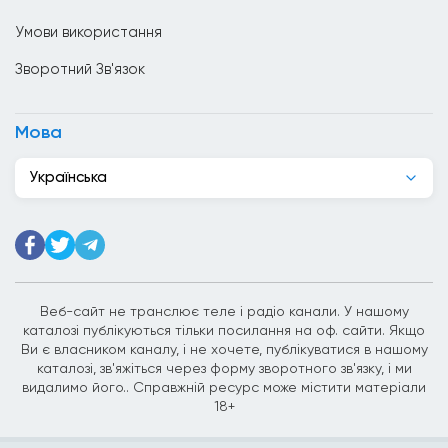
Гаїті
Умови використання
Гана
Зворотний Зв'язок
Гватемала
Гондурас
Мова
Гонконг
Українська
Греція
Грузія
Данія
Джибуті
Веб-сайт не транслює теле і радіо канали. У нашому
каталозі публікуються тільки посилання на оф. сайти. Якщо
Домініканська Республіка
Ви є власником каналу, і не хочете, публікуватися в нашому
каталозі, зв'яжіться через форму зворотного зв'язку, і ми
Еквадор
видалимо його.. Справжній ресурс може містити матеріали
18+
Естонія