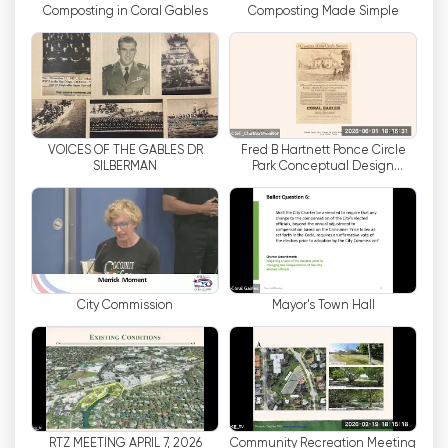
Composting in Coral Gables
Composting Made Simple
місцевих подій та культурних заходів.
Незалежно від того, чи це громадський
фестиваль, художня виставка чи благодійна
акція, Coral Gables TV гарантує, що глядачі
ніколи не пропустять найцікавіші події міста.
VOICES OF THE GABLES DR
Fred B Hartnett Ponce Circle
Coral Gables TV - це не просто пасивний засіб
SILBERMAN
Park Conceptual Design
масової інформації, це платформа для
Community Meeting
активного залучення громади. Завдяки прямим
трансляціям та функціям онлайн-взаємодії
канал заохочує глядачів до участі, дозволяючи
їм взаємодіяти з контентом, ділитися своїми
думками і навіть подавати власні історії та події
City Commission
Mayor's Town Hall
для потенційного висвітлення.
Пропонуючи телебачення онлайн, Coral
Gables TV гарантує, що мешканці та гості
міста можуть підключатися до нього з будь-
якого місця, долаючи бар
'
єри часу та відстані.
RTZ MEETING APRIL 7, 2026
Community Recreation Meeting