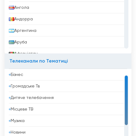
Ангола
Андорра
Аргентина
Аруба
Афганістан
Телеканали по Тематиці
Бангладеш
Бізнес
Барбадос
Громадське Тв
Бахрейн
Дитяче телебачення
Беліз
Місцеве ТВ
Бельгія
Музика
Бенін
Новини
Білорусь