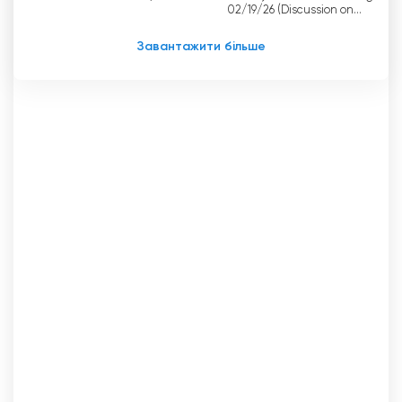
Незалежно від того, чи ви переглядаєте
02/19/26 (Discussion on
conceptual design of a
останні новини під час ранкової поїздки на
neighborhood dog park)
Завантажити більше
роботу, чи насолоджуєтесь місцевими
програмами лінивим післяобіднім вечором,
канал є легкодоступним для своєї глядацької
аудиторії.
Coral Gables TV Дивіться пряму
трансляцію зараз онлайн