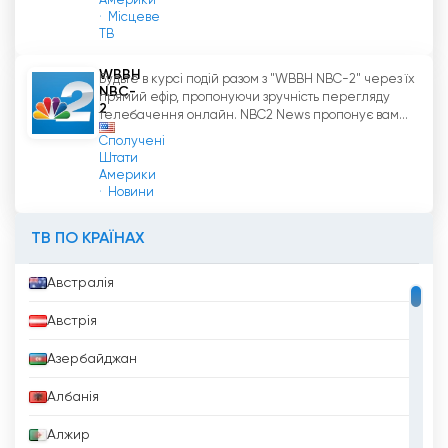
Америки
Місцеве
ТВ
WBBH
Будьте в курсі подій разом з "WBBH NBC-2" через їх
NBC-
прямий ефір, пропонуючи зручність перегляду
2
телебачення онлайн. NBC2 News пропонує вам...
Сполучені
Штати
Америки
Новини
ТВ ПО КРАЇНАХ
Австралія
Австрія
Азербайджан
Албанія
Алжир