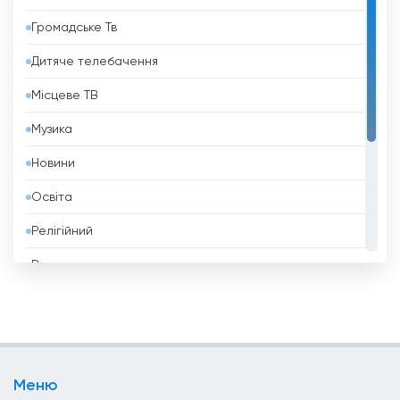
Барбадос
Громадське Тв
Бахрейн
Дитяче телебачення
Беліз
Місцеве ТВ
Бельгія
Музика
Бенін
Новини
Білорусь
Освіта
Болгарія
Релігійний
Болівія
Розваги
Боснія і Герцеговина
Спорт
Бразилія
Стиль Життя
Бруней
Телешопінг
Бутан
Меню