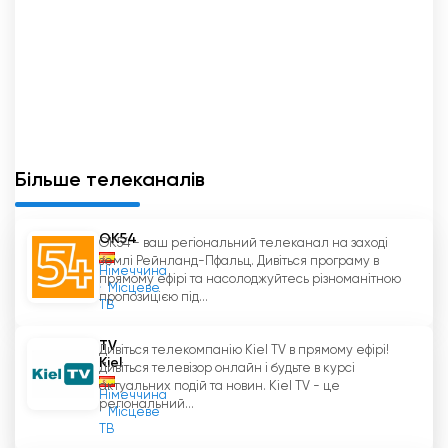
Більше телеканалів
OK54
OK54 - ваш регіональний телеканал на заході
землі Рейнланд-Пфальц. Дивіться програму в
Німеччина
прямому ефірі та насолоджуйтесь різноманітною
Місцеве
пропозицією під...
ТВ
TV
Дивіться телекомпанію Kiel TV в прямому ефірі!
Kiel
Дивіться телевізор онлайн і будьте в курсі
актуальних подій та новин. Kiel TV - це
Німеччина
регіональний...
Місцеве
ТВ