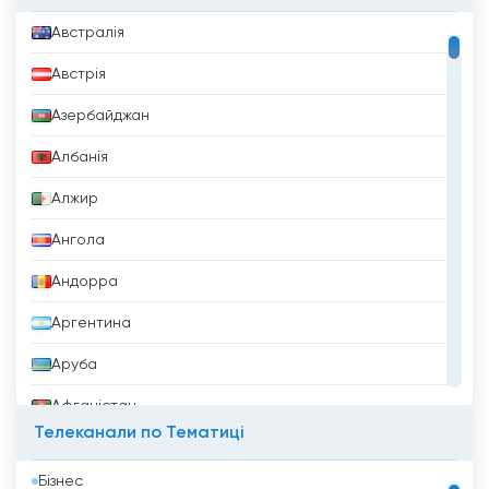
Австралія
Австрія
Азербайджан
Албанія
Алжир
Ангола
Андорра
Аргентина
Аруба
Афганістан
Телеканали по Тематиці
Бангладеш
Бізнес