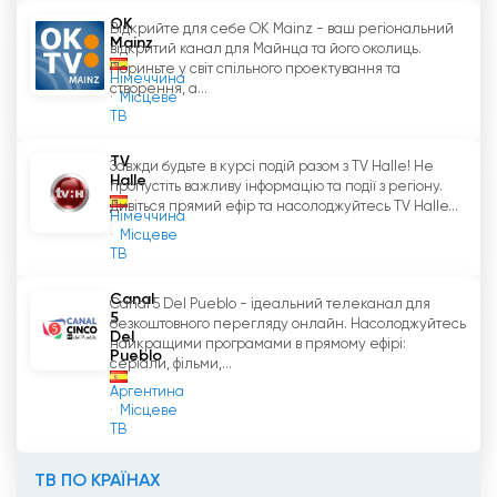
OK
Відкрийте для себе OK Mainz - ваш регіональний
Mainz
відкритий канал для Майнца та його околиць.
Пориньте у світ спільного проектування та
Німеччина
створення, а...
Місцеве
ТВ
TV
Завжди будьте в курсі подій разом з TV Halle! Не
Halle
пропустіть важливу інформацію та події з регіону.
Дивіться прямий ефір та насолоджуйтесь TV Halle...
Німеччина
Місцеве
ТВ
Canal
Canal 5 Del Pueblo - ідеальний телеканал для
5
безкоштовного перегляду онлайн. Насолоджуйтесь
Del
найкращими програмами в прямому ефірі:
Pueblo
серіали, фільми,...
Аргентина
Місцеве
ТВ
ТВ ПО КРАЇНАХ