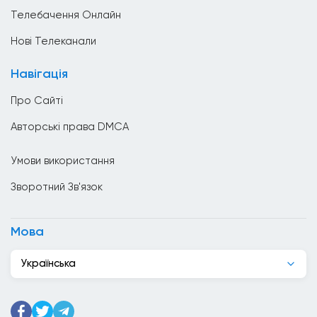
Уряд
В&#039;єтнам
Телебачення Онлайн
Ватикан
Нові Телеканали
Велика Британія
Навігація
Венесуела
Про Сайті
Вірменія
Авторські права DMCA
Гаїті
Умови використання
Гана
Зворотний Зв'язок
Гватемала
Гондурас
Мова
Гонконг
Українська
Греція
Грузія