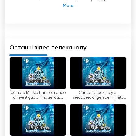
репортажі про поточні події в регіоні. Ще
однією видатною програмою є La tarde
contigo, розважально-естрадне шоу, яке
поєднує музику, гумор та інтерв
'
ю з відомими
особистостями з Естремадури.
Канал також має широкий спектр культурних
Останні відео телеканалу
та інформаційних програм, таких як Pueblo a
pueblo, програма, яка подорожує
муніципалітетами Естремадури, щоб
продемонструвати їхню історію, спадщину та
традиції. Він також транслює гастрономічні
програми, такі як Cocina de Extremadura, де
Cómo la IA está transformando
Cantor, Dedekind y el
показані найбільш типові рецепти регіону.
la investigación matemática
verdadero origen del infinito
(REDIFUSIÓN) (01/08/2026)
matemático (REDIFUSIÓN)
Крім того, Canal Extremadura Televisión
(02/08/2026)
прагне розвивати власне виробництво та
привертати увагу до талантів і творчих
особистостей регіону. Його розклад включає
такі програми, як Extremadura en corto, що