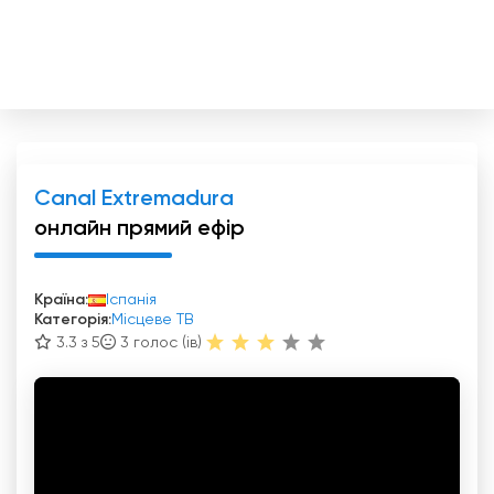
Canal Extremadura
онлайн прямий ефір
Країна:
Іспанія
Категорія:
Місцеве ТВ
3.3 з 5
3
голос (ів)