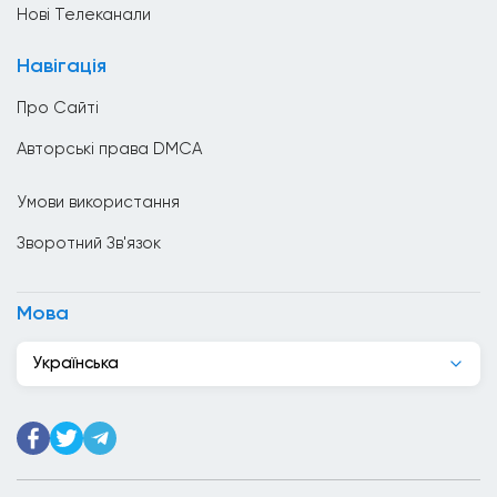
Ватикан
Нові Телеканали
Велика Британія
Навігація
Венесуела
Про Сайті
Вірменія
Авторські права DMCA
Гаїті
Умови використання
Гана
Зворотний Зв'язок
Гватемала
Гондурас
Мова
Гонконг
Українська
Греція
Грузія
Данія