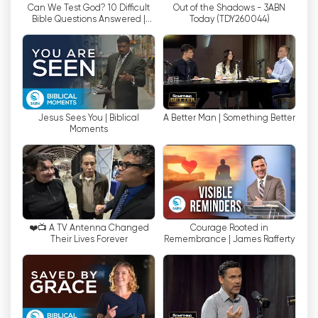
Can We Test God? 10 Difficult
Out of the Shadows - 3ABN
ефірі
Bible Questions Answered |
Today (TDY260044)
3ABN Bible Q & A
Однією з ключових переваг 3ABN
International є можливість прямого ефіру.
Глядачі можуть налаштовуватися на свої
улюблені програми в режимі реального часу,
Jesus Sees You | Biblical
A Better Man | Something Better
що дозволяє їм залишатися на зв
'
язку і бути
Moments
залученими до контенту, коли він
відбувається. Незалежно від того, чи
дивитеся ви, не виходячи з дому, чи в дорозі,
чи навіть по всьому світу, функція прямого
ефіру гарантує, що ви ніколи не пропустите
❤️📺 A TV Antenna Changed
Courage Rooted in
жодної миті надихаючого контенту, який
Their Lives Forever
Remembrance | James Rafferty
пропонує 3ABN International.
Ще однією цікавою особливістю 3ABN
International є можливість дивитися