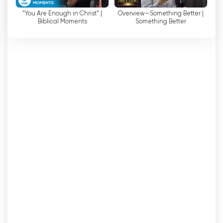
телебачення онлайн. Це означає, що
“You Are Enough in Christ” |
Overview—Something Better |
Biblical Moments
Something Better
глядачі можуть отримати доступ до програм
каналу через різні цифрові платформи,
включаючи веб-сайти та мобільні додатки.
Лише кілька кліків - і ви можете зануритися у
світ освітнього, розважального та духовно
збагачувального контенту.
Вплив 3ABN International виходить далеко за
межі розваг. Канал прагне піднімати та
надихати людей, пропагуючи такі цінності,
як віра, сім
'
я, здоров
'
я та громада. Завдяки
своїм шоу, що спонукають до роздумів, та
надихаючим повідомленням, 3ABN
International прагне змінити життя своїх
глядачів на краще.