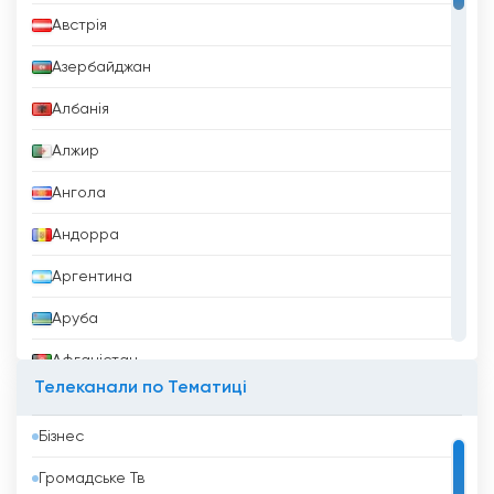
Австрія
Азербайджан
Албанія
Алжир
Ангола
Андорра
Аргентина
Аруба
Афганістан
Телеканали по Тематиці
Бангладеш
Бізнес
Барбадос
Громадське Тв
Бахрейн