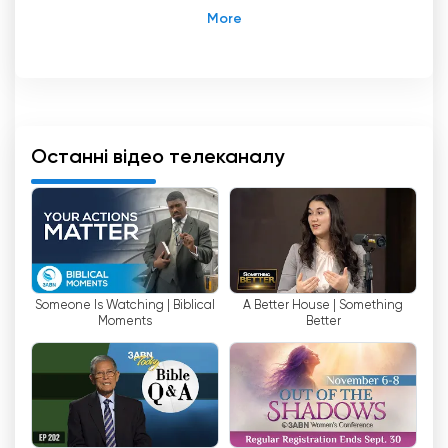
можливостей людей та позитивний вплив на
їхнє життя. Завдяки прямому ефіру та
можливості дивитися телебачення онлайн,
3ABN International надає глядачам зручний
доступ до надихаючого контенту в будь-який
час і в будь-якому місці.
Останні відео телеканалу
Прихильність каналу до створення якісних
програм проявляється в його різноманітній
лінійці шоу. Від інформативних ток-шоу та
захоплюючих документальних фільмів до
підбадьорливої музики та богослужбових
програм - 3ABN International пропонує щось
Someone Is Watching | Biblical
A Better House | Something
для кожного. Незалежно від того, чи шукаєте
Moments
Better
ви духовних настанов, порад щодо здоров
'
я та
способу життя, чи глибоких дискусій на
актуальні теми, цей телеканал має все це.
3ABN International Network в прямому