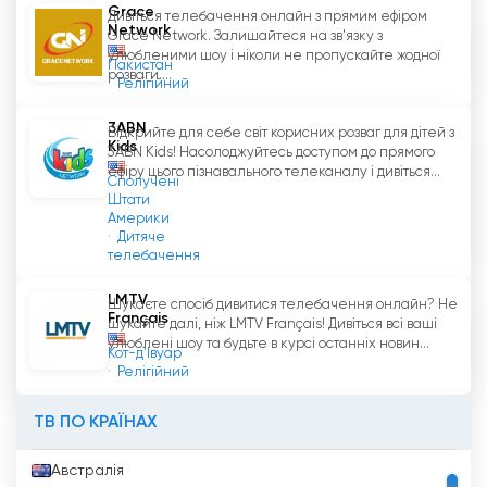
Grace
Дивіться телебачення онлайн з прямим ефіром
Network
Grace Network. Залишайтеся на зв'язку з
улюбленими шоу і ніколи не пропускайте жодної
Пакистан
розваги....
Релігійний
3ABN
Відкрийте для себе світ корисних розваг для дітей з
Kids
3ABN Kids! Насолоджуйтесь доступом до прямого
ефіру цього пізнавального телеканалу і дивіться...
Сполучені
Штати
Америки
Дитяче
телебачення
LMTV
Шукаєте спосіб дивитися телебачення онлайн? Не
Français
шукайте далі, ніж LMTV Français! Дивіться всі ваші
улюблені шоу та будьте в курсі останніх новин...
Кот-д'Івуар
Релігійний
ТВ ПО КРАЇНАХ
Австралія