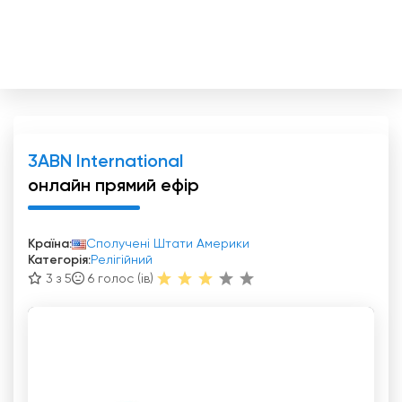
3ABN International
онлайн прямий ефір
Країна:
Сполучені Штати Америки
Категорія:
Релігійний
3 з 5
6
голос (ів)