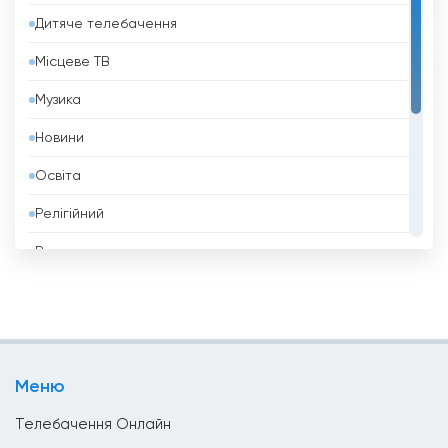
Дитяче телебачення
Беліз
Місцеве ТВ
Бельгія
Музика
Бенін
Новини
Білорусь
Освіта
Болгарія
Релігійний
Болівія
Розваги
Боснія і Герцеговина
Спорт
Бразилія
Стиль Життя
Бруней
Телешопінг
Бутан
Меню
Уряд
В&#039;єтнам
Телебачення Онлайн