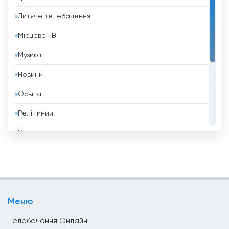
Бахрейн
Дитяче телебачення
Беліз
Місцеве ТВ
Бельгія
Музика
Бенін
Новини
Білорусь
Освіта
Болгарія
Релігійний
Болівія
Розваги
Боснія і Герцеговина
Спорт
Бразилія
Стиль Життя
Бруней
Телешопінг
Бутан
Меню
Уряд
В&#039;єтнам
Телебачення Онлайн