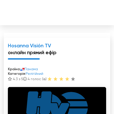
Hosanna Visión TV
онлайн прямий ефір
Країна:
Панама
Категорія:
Релігійний
4.3 з 5
4
голос (ів)