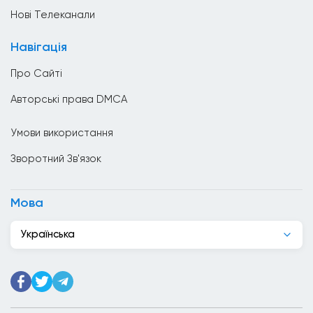
Ватикан
Нові Телеканали
Велика Британія
Навігація
Венесуела
Про Сайті
Вірменія
Авторські права DMCA
Гаїті
Умови використання
Гана
Зворотний Зв'язок
Гватемала
Гондурас
Мова
Гонконг
Українська
Греція
Грузія
Данія