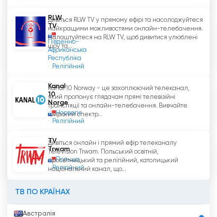
безкоштовно. Він також пропонує освітній
контент, щоб допомогти глядачам поглибити
RLW
Дивіться RLW TV у прямому ефірі та насолоджуйтеся
свою віру. Якщо ви шукаєте християнський
TV
найкращими можливостями онлайн-телебачення.
телеканал, Hosanna Vision - чудовий вибір.
Налаштуйтеся на RLW TV, щоб дивитися улюблені
Південно-
шоу та...
Африканська
Республіка
Hosanna Visión TV Дивіться пряму
Релігійний
трансляцію зараз онлайн
Kanal
Kanal 10 Norway - це захоплюючий телеканал,
10
який пропонує глядачам прямі телевізійні
Norge
трансляції та онлайн-телебачення. Вивчайте
Норвегія
широкий спектр...
Релігійний
TV
Дивіться онлайн і прямий ефір телеканалу
Trwam
Television Trwam. Польський освітній,
Польща
просвітницький та релігійний, католицький
Релігійний
національний канал, що...
ТВ ПО КРАЇНАХ
Австралія