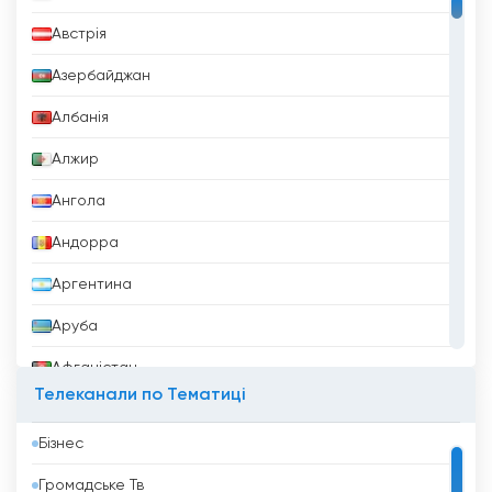
Австрія
Азербайджан
Албанія
Алжир
Ангола
Андорра
Аргентина
Аруба
Афганістан
Телеканали по Тематиці
Бангладеш
Бізнес
Барбадос
Громадське Тв