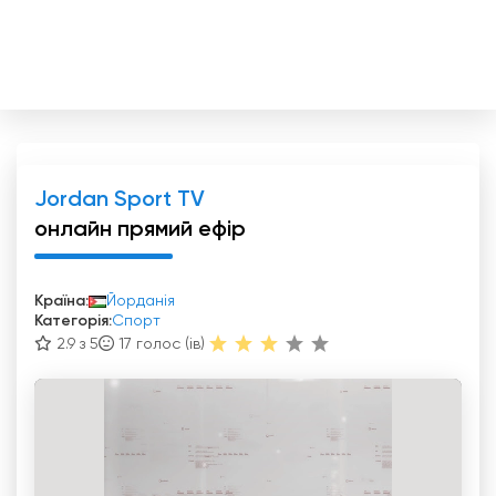
Jordan Sport TV
онлайн прямий ефір
Країна:
Йорданія
Категорія:
Спорт
2.9 з 5
17
голос (ів)