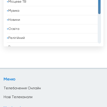
Місцеве ТВ
Бельгія
Музика
Бенін
Новини
Білорусь
Освіта
Болгарія
Релігійний
Болівія
Розваги
Боснія і Герцеговина
Спорт
Бразилія
Стиль Життя
Бруней
Телешопінг
Бутан
Меню
Уряд
В&#039;єтнам
Телебачення Онлайн
Ватикан
Нові Телеканали
Велика Британія