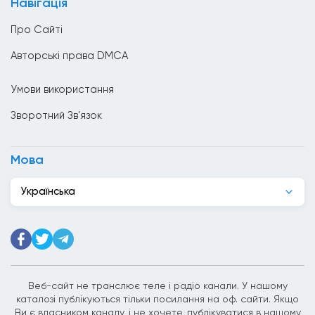
Навігація
Венесуела
Про Сайті
Вірменія
Авторські права DMCA
Гаїті
Умови використання
Гана
Зворотний Зв'язок
Гватемала
Гондурас
Мова
Гонконг
Українська
Греція
Грузія
Данія
Джибуті
Веб-сайт не транслює теле і радіо канали. У нашому
каталозі публікуються тільки посилання на оф. сайти. Якщо
Домініканська Республіка
Ви є власником каналу, і не хочете, публікуватися в нашому