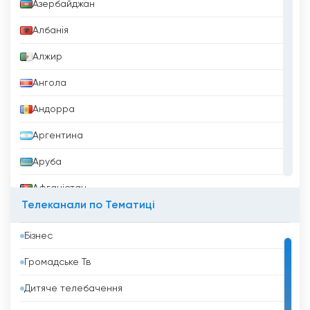
Азербайджан
Албанія
Jordan Sport TV Дивіться пряму
трансляцію зараз онлайн
Алжир
Ангола
Андорра
Аргентина
Аруба
Афганістан
Телеканали по Тематиці
Бангладеш
Бізнес
Барбадос
Громадське Тв
Бахрейн
Дитяче телебачення
Беліз