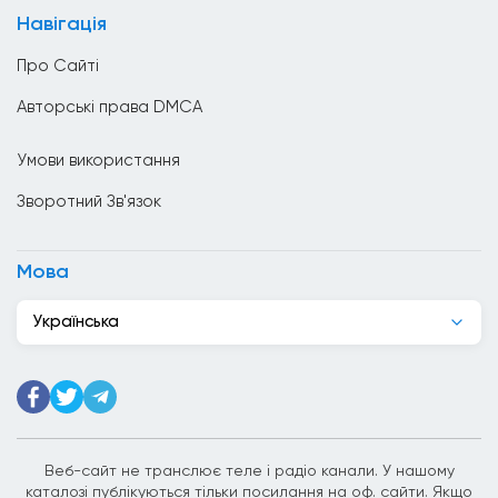
Велика Британія
Навігація
Венесуела
Про Сайті
Вірменія
Авторські права DMCA
Гаїті
Умови використання
Гана
Зворотний Зв'язок
Гватемала
Гондурас
Мова
Гонконг
Українська
Греція
Грузія
Данія
Джибуті
Веб-сайт не транслює теле і радіо канали. У нашому
каталозі публікуються тільки посилання на оф. сайти. Якщо