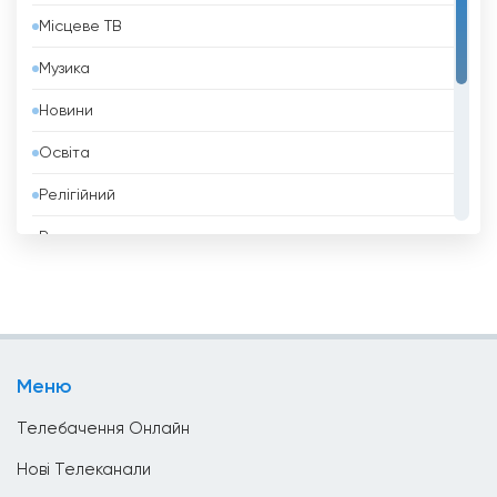
Місцеве ТВ
Бельгія
Музика
Бенін
Новини
Білорусь
Освіта
Болгарія
Релігійний
Болівія
Розваги
Боснія і Герцеговина
Спорт
Бразилія
Стиль Життя
Бруней
Телешопінг
Бутан
Меню
Уряд
В&#039;єтнам
Телебачення Онлайн
Ватикан
Нові Телеканали