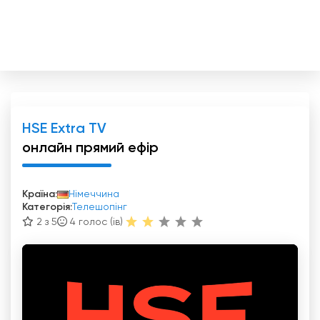
HSE Extra TV
онлайн прямий ефір
Країна:
Німеччина
Категорія:
Телешопінг
2 з 5
4
голос (ів)