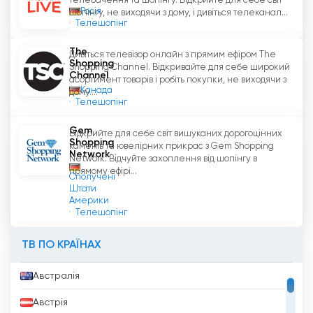
телебачення та шопінгу. Відкрийте для себе світ
Росія
шопінгу, не виходячи з дому, і дивіться телеканал...
Телешопінг
The
Дивіться телевізор онлайн з прямим ефіром The
Shopping
Shopping Channel. Відкривайте для себе широкий
Channel
асортимент товарів і робіть покупки, не виходячи з
Канада
дому....
Телешопінг
Gem
Відкрийте для себе світ вишуканих дорогоцінних
Shopping
каменів та ювелірних прикрас з Gem Shopping
Network
Network. Відчуйте захоплення від шопінгу в
прямому ефірі...
Сполучені
Штати
Америки
Телешопінг
ТВ ПО КРАЇНАХ
Австралія
Австрія