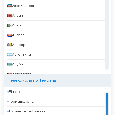
Азербайджан
Албанія
Алжир
Ангола
Андорра
Аргентина
Аруба
Афганістан
Телеканали по Тематиці
Бангладеш
Бізнес
Барбадос
Громадське Тв
Бахрейн
Дитяче телебачення
Беліз