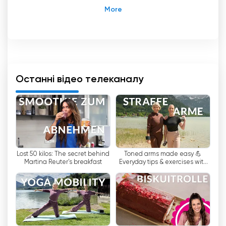
виходячи з дому.
"HSE Extra TV", відома під брендом HSE (Home
Shopping Europe), є компанією, що займається
домашнім шопінгом та електронною
комерцією, яка представляє та продає свою
продукцію на телебаченні та інших каналах.
Останні відео телеканалу
Home Shopping Europe GmbH спеціалізується
на маркетингу товарів у сферах моди,
ювелірних виробів, краси, побуту, технологій
та багатьох інших.
4 жовтня 2005 року був запущений другий
Lost 50 kilos: The secret behind
Toned arms made easy 💪
канал, HSE24 Digital, який з лютого 2009 року
Martina Reuter's breakfast
Everyday tips & exercises with
по 12 січня 2021 року називався HSE24 Extra, а
Barbara Klein
зараз відомий як "HSE Extra". Цей канал
повторює частини регулярної програми HSE і
пропонує глядачам можливість ще раз
ознайомитися з продукцією та, за необхідності,
зробити замовлення.