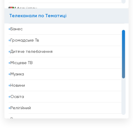
Афганістан
Телеканали по Тематиці
Бангладеш
Бізнес
Барбадос
Громадське Тв
Бахрейн
Дитяче телебачення
Беліз
Місцеве ТВ
Бельгія
Музика
Бенін
Новини
Білорусь
Освіта
Болгарія
Релігійний
Болівія
Розваги
Боснія і Герцеговина
Спорт
Бразилія