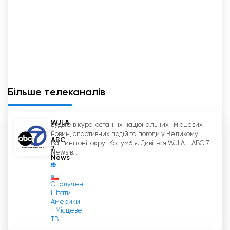
Більше телеканалів
WJLA
Будьте в курсі останніх національних і місцевих
-
новин, спортивних подій та погоди у Великому
ABC
Вашингтоні, округ Колумбія. Дивіться WJLA - ABC 7
7
News в...
News
Сполучені
Штати
Америки
Місцеве
ТВ