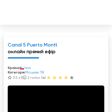
Canal 5 Puerto Montt
онлайн прямий ефір
Країна:
Чилі
Категорія:
Місцеве ТВ
3.5 з 5
2
голос (ів)