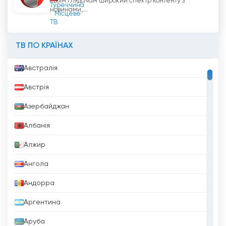
своїм глядачам широкий спектр контенту з
Туреччина
новинами,...
Місцеве
ТВ
ТВ ПО КРАЇНАХ
Австралія
Австрія
Азербайджан
Албанія
Алжир
Ангола
Андорра
Аргентина
Аруба