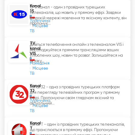
Kanal
15-й канал - один з провідних турецьких
15
телеканалів, що мовить у прямому ефірі. Завдяки
широкій мережі мовлення та якісному контенту, він
Туреччина
пропонує...
Місцеве
ТВ
TV
Дивіться телебачення онлайн з телеканалом VIS і
kanal
насолоджуйтеся прямими трансляціями ваших
VIS
улюблених шоу, новин та розваг. Залишайтеся на
зв'язку...
Македонія
Місцеве
ТВ
Kanal
Kanal 32 - одна з провідних турецьких платформ
32
для перегляду телевізійних програм у прямому
ефірі. Пропонуючи своїм глядачам якісний та
Туреччина
актуальний...
Місцеве
ТВ
Kanal
Kanal T - один із провідних турецьких телеканалів,
T
що транслюється в прямому ефірі. Пропонуючи