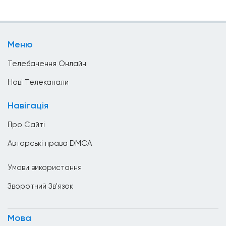
Стиль Життя
Бруней
Телешопінг
Бутан
Меню
Уряд
В&#039;єтнам
Телебачення Онлайн
Ватикан
Нові Телеканали
Велика Британія
Навігація
Венесуела
Про Сайті
Вірменія
Авторські права DMCA
Гаїті
Умови використання
Гана
Зворотний Зв'язок
Гватемала
Гондурас
Мова