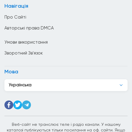
Навігація
Венесуела
Про Сайті
Вірменія
Авторські права DMCA
Гаїті
Умови використання
Гана
Зворотний Зв'язок
Гватемала
Гондурас
Мова
Гонконг
Українська
Греція
Грузія
Данія
Джибуті
Веб-сайт не транслює теле і радіо канали. У нашому
каталозі публікуються тільки посилання на оф. сайти. Якщо