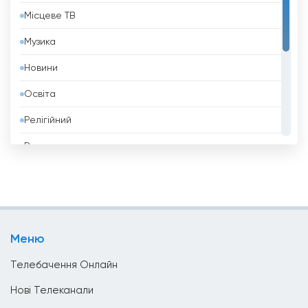
Місцеве ТВ
Бельгія
Музика
Бенін
Новини
Білорусь
Освіта
Болгарія
Релігійний
Болівія
Розваги
Боснія і Герцеговина
Спорт
Бразилія
Стиль Життя
Бруней
Телешопінг
Бутан
Меню
Уряд
В&#039;єтнам
Телебачення Онлайн
Ватикан
Нові Телеканали
Велика Британія