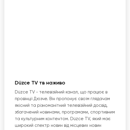
Düzce TV тв наживо
Düzce TV - телевізійний канал, що працює в
провінції Дюзче. Він пропонує своїм глядачам
якісний та різноманітний телевізійний досвід,
збагачений новинами, програмами, спортивним
та культурним контентом. Düzce TV, який має
широкий спектр новин від місцевих новин