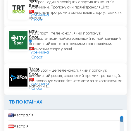
TRT
Отже, Düzce TV - це телеканал, який прагне
TRT Spor - один з провідних спортивних каналів
Spor
Туреччини. Пропонуючи прямі трансляції та
тримати руку на пульсі новин і надавати своїм
спеціальні програми з різних видів спорту, таких як
Туреччина
глядачам інформативні передачі. Глядачам
футбол,...
Спорт
подаються новини, підготовлені відповідно до
принципів точності та неупередженості. Канал
NTV
НТВ Спорт - телеканал, який пропонує
організовує програми на основі різних
Spor
вболівальникам найактуальніший та найповніший
принципів і пропонує глядачам широкий спектр
спортивний контент з прямими трансляціями.
контенту. Düzce Tv служить глядачам якісним
Приносячи азарт у ваші...
Туреччина
підходом до мовлення.
Спорт
Tivibu
Düzce TV Дивіться пряму трансляцію
Tivibu Spor - це телеканал, який пропонує
Spor
спортивний досвід, сповнений прямих трансляцій.
зараз онлайн
Він пропонує можливість стежити за захоплюючими
Туреччина
матчами з...
Спорт
ТВ ПО КРАЇНАХ
Австралія
Австрія