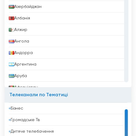
Азербайджан
Албанія
Алжир
Ангола
Андорра
Аргентина
Аруба
Афганістан
Телеканали по Тематиці
Бангладеш
Бізнес
Барбадос
Громадське Тв
Бахрейн
Дитяче телебачення
Беліз