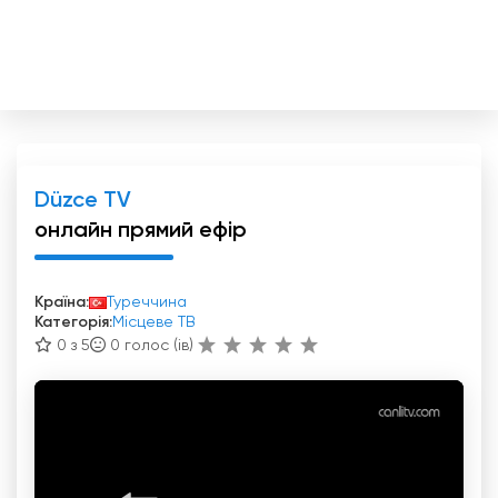
Düzce TV
онлайн прямий ефір
Країна:
Туреччина
Категорія:
Місцеве ТВ
0 з 5
0
голос (ів)