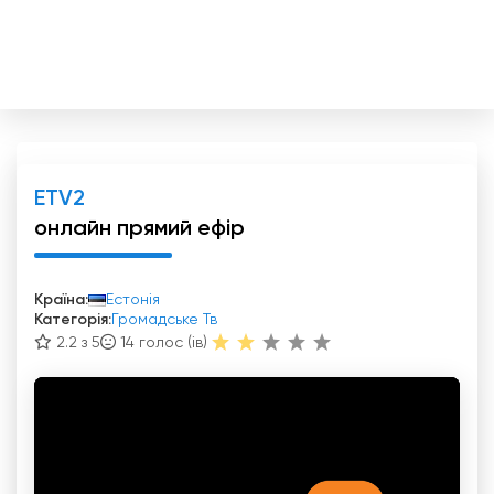
ETV2
онлайн прямий ефір
Країна:
Естонія
Категорія:
Громадське Тв
2.2 з 5
14
голос (ів)