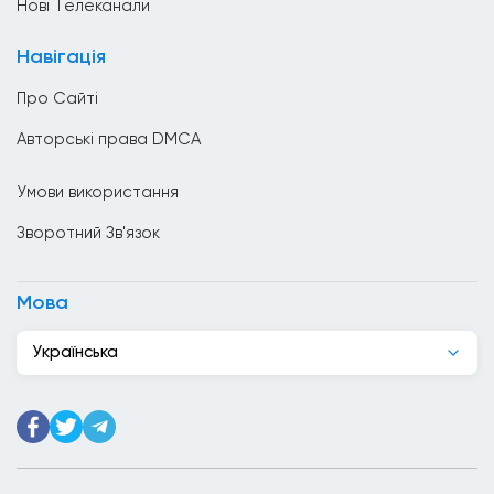
Нові Телеканали
Велика Британія
Навігація
Венесуела
Про Сайті
Вірменія
Авторські права DMCA
Гаїті
Умови використання
Гана
Зворотний Зв'язок
Гватемала
Гондурас
Мова
Гонконг
Українська
Греція
Грузія
Данія