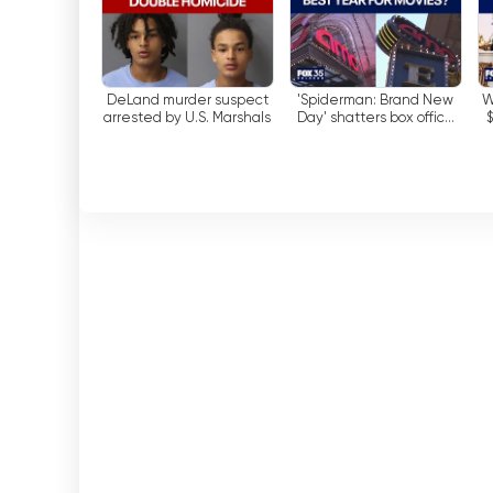
içerikler hazırlıyor. İster aile dostu programlar
olsun, Fox 35 herkes için bir şeyler olmasını sağl
Fox 35 Orlando kesintisiz canlı yayın izl
DeLand murder suspect
'Spiderman: Brand New
W
arrested by U.S. Marshals
Day' shatters box office
records