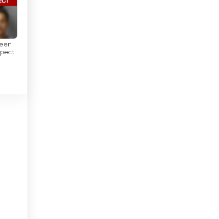
El Salvador
Endonezya
teen
spect
Ermenistan
Estonya
Etiyopya
Fas
Fildişi Sahili
Filipinler
Filistin
Finlandiya
Fransa