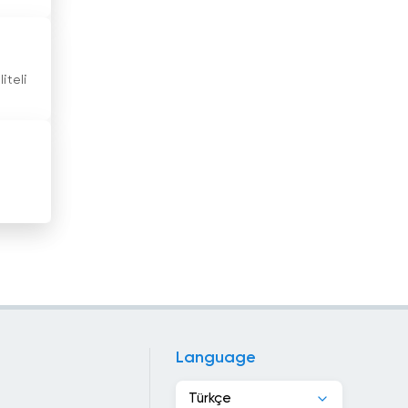
Hong Kong
Irak
iteli
İran
İrlanda
İspanya
İsrail
İsveç
İsviçre
İtalya
İzlanda
Language
Jamaika
Türkçe