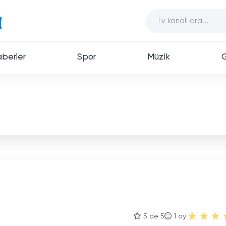
berler
Spor
Müzik
5 de 5
1
oy