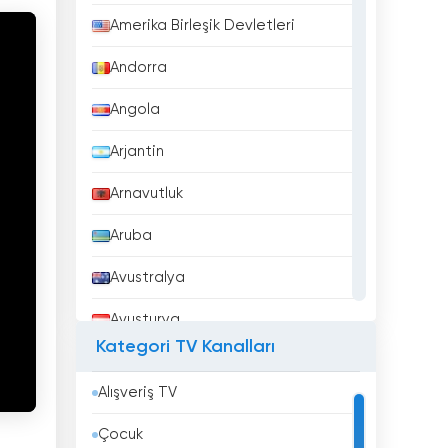
Amerika Birleşik Devletleri
Andorra
Angola
Arjantin
Arnavutluk
Aruba
Avustralya
Avusturya
Kategori TV Kanalları
Azerbaycan
Alışveriş TV
Bahreyn
Çocuk
Bangladeş