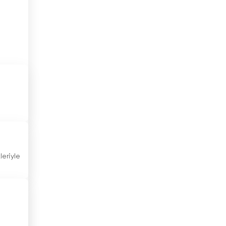
Gana
Guatemala
Güney Afrika
Güney Kore
Gürcistan
Haiti
Hindistan
leriyle
Hırvatistan
Hollanda
Honduras