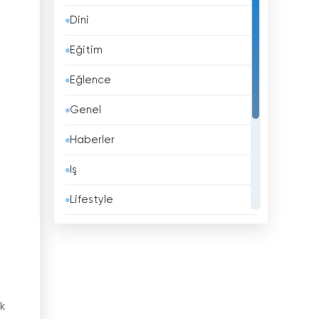
Dini
Barbados
Eğitim
Belçika
Eğlence
Belize
Genel
Benin
Haberler
Beyaz Rusya
Iş
Bhutan
Lifestyle
Birleşik Arap Emirlikleri
Müzik
Birleşik Krallık
Politika
Bolivya
Spor
Bosna Hersek
ik