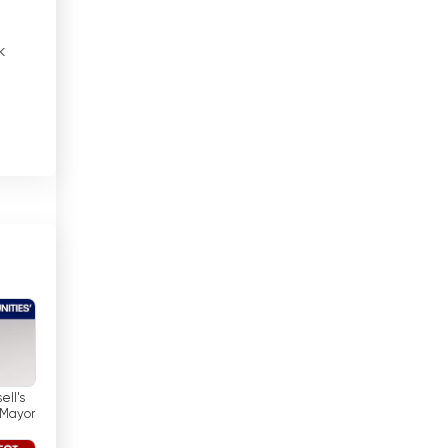
Yerel TV
Brezilya
k
Brunei
Bulgaristan
Çad
Çek Cumhuriyeti
e
Cezayir
Cibuti
Çin
Danimarka
Dominik Cumhuriyeti
ell's
 Mayor
Ekvador
den