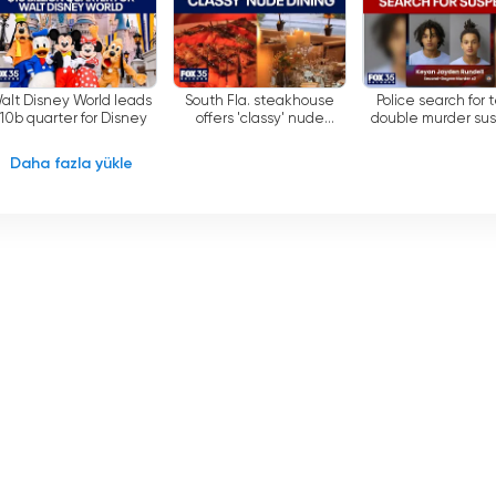
, ister heyecan verici reality şovlar ya da yürek ısıtan dramalar
ar.
e
alt Disney World leads
South Fla. steakhouse
Police search for 
$10b quarter for Disney
offers 'classy' nude
double murder su
dining
Daha fazla yükle