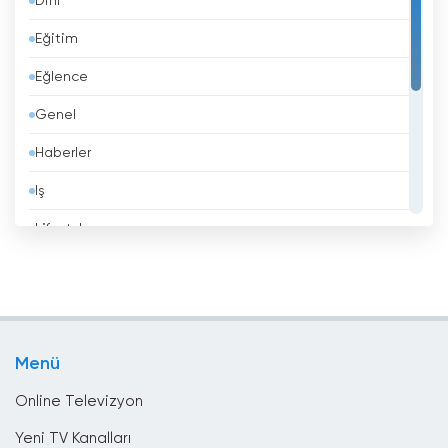
Dini
Barbados
Eğitim
Belçika
Eğlence
Belize
Genel
Benin
Haberler
Beyaz Rusya
Iş
Bhutan
Lifestyle
Birleşik Arap Emirlikleri
Müzik
Birleşik Krallık
Politika
Bolivya
Spor
Bosna Hersek
Menü
Yerel TV
Brezilya
Online Televizyon
Brunei
Yeni TV Kanalları