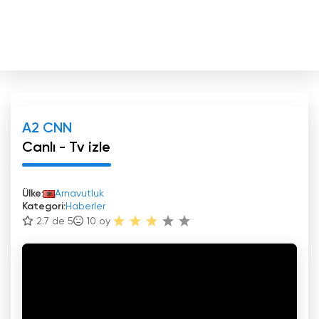
A2 CNN
Canlı - Tv izle
Ülke:
Arnavutluk
Kategori:
Haberler
2.7 de 5
10
oy