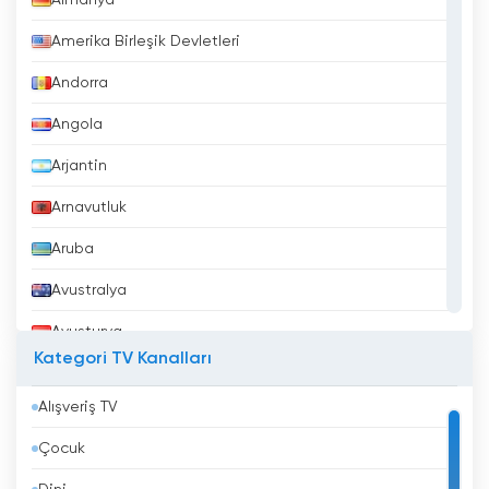
Almanya
Amerika Birleşik Devletleri
Andorra
Angola
Arjantin
Arnavutluk
Aruba
Avustralya
Avusturya
Kategori TV Kanalları
Azerbaycan
Alışveriş TV
Bahreyn
Çocuk
Bangladeş