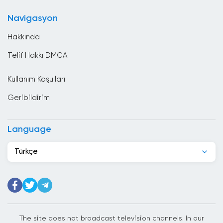
Bulgaristan
Navigasyon
Çad
Hakkında
Çek Cumhuriyeti
Telif Hakkı DMCA
Cezayir
Kullanım Koşulları
Cibuti
Geribildirim
Çin
Danimarka
Language
Dominik Cumhuriyeti
Türkçe
Ekvador
El Salvador
Endonezya
Ermenistan
The site does not broadcast television channels. In our