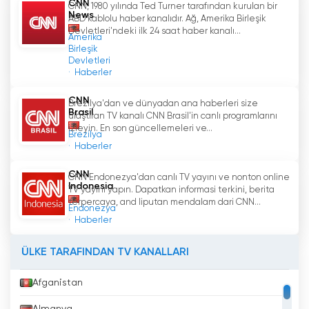
CNN
CNN, 1980 yılında Ted Turner tarafından kurulan bir
News
ABD kablolu haber kanalıdır. Ağ, Amerika Birleşik
Devletleri'ndeki ilk 24 saat haber kanalı...
Amerika
Birleşik
Devletleri
Haberler
CNN
Brezilya'dan ve dünyadan ana haberleri size
Brasil
ulaştıran TV kanalı CNN Brasil'in canlı programlarını
izleyin. En son güncellemeleri ve...
Brezilya
Haberler
CNN
CNN Endonezya'dan canlı TV yayını ve nonton online
Indonesia
TV yayını yapın. Dapatkan informasi terkini, berita
terpercaya, and liputan mendalam dari CNN...
Endonezya
Haberler
ÜLKE TARAFINDAN TV KANALLARI
Afganistan