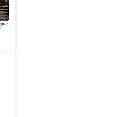
kle
El Salvador
Endonezya
ება -
a
Ermenistan
 |
ლი |
Estonya
ak
Etiyopya
n
Fas
Fildişi Sahili
Filipinler
Filistin
Finlandiya
Fransa