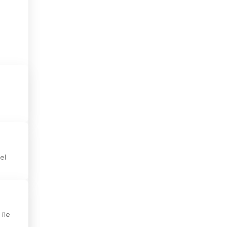
Gana
Guatemala
Güney Afrika
Güney Kore
Gürcistan
Haiti
Hindistan
el
Hırvatistan
Hollanda
Honduras
 ile