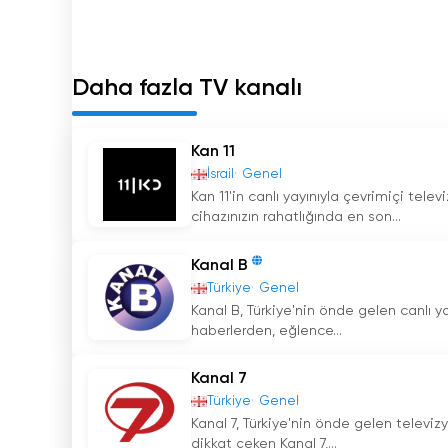
Adjara TV kesintisiz canlı yayın izle
Daha fazla TV kanalı
Kan 11
İsrail
Genel
Kan 11'in canlı yayınıyla çevrimiçi telev
cihazınızın rahatlığında en son...
Kanal B
Türkiye
Genel
Kanal B, Türkiye'nin önde gelen canlı y
haberlerden, eğlence...
Kanal 7
Türkiye
Genel
Kanal 7, Türkiye'nin önde gelen televizyon
dikkat çeken Kanal 7,...