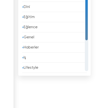
Dini
Barbados
Eğitim
Belçika
Eğlence
Belize
Genel
Benin
Haberler
Beyaz Rusya
Iş
Bhutan
Lifestyle
Birleşik Arap Emirlikleri
Müzik
Birleşik Krallık
Politika
Bolivya
Spor
Bosna Hersek