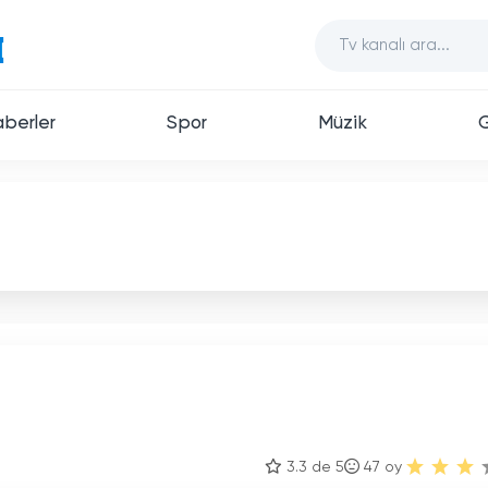
berler
Spor
Müzik
3.3 de 5
47
oy