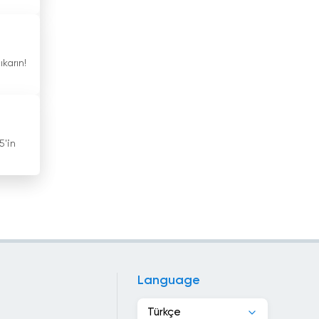
Hong Kong
Irak
karın!
İran
İrlanda
İspanya
5'in
İsrail
İsveç
İsviçre
İtalya
İzlanda
Language
Jamaika
Türkçe