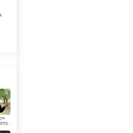
Yerel TV
Brezilya
k
Brunei
Bulgaristan
Çad
n
Çek Cumhuriyeti
i
Cezayir
Cibuti
Çin
ye
Danimarka
Dominik Cumhuriyeti
ალი
 დღე
Ekvador
2026