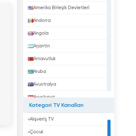
Amerika Birleşik Devletleri
Andorra
Angola
Arjantin
Arnavutluk
Aruba
Avustralya
Avusturya
Kategori TV Kanalları
Azerbaycan
Alışveriş TV
Bahreyn
Çocuk
Bangladeş