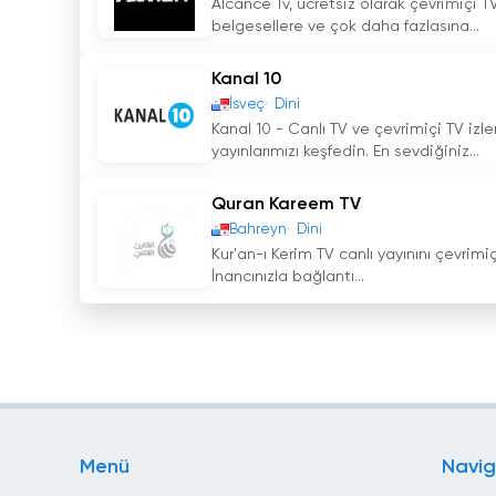
Alcance Tv, ücretsiz olarak çevrimiçi TV
belgesellere ve çok daha fazlasına...
Kanal 10
İsveç
Dini
Kanal 10 - Canlı TV ve çevrimiçi TV izl
yayınlarımızı keşfedin. En sevdiğiniz...
Quran Kareem TV
Bahreyn
Dini
Kur'an-ı Kerim TV canlı yayınını çevrimiç
İnancınızla bağlantı...
Menü
Navi