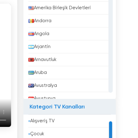
Amerika Birleşik Devletleri
Andorra
Angola
Arjantin
Arnavutluk
Aruba
Avustralya
Avusturya
Kategori TV Kanalları
Azerbaycan
Alışveriş TV
Bahreyn
Çocuk
Bangladeş