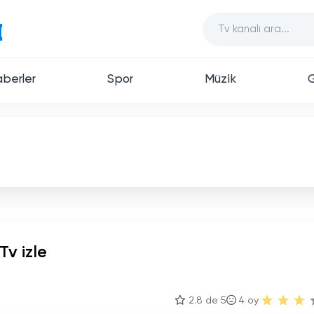
berler
Spor
Müzik
Tv izle
2.8 de 5
4
oy