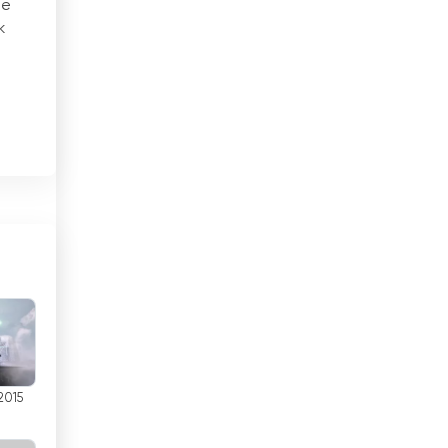
Yerel TV
de
Brezilya
k
Brunei
Bulgaristan
Çad
ya
Çek Cumhuriyeti
Cezayir
u,
Cibuti
Çin
Danimarka
Dominik Cumhuriyeti
2015
Ekvador
in