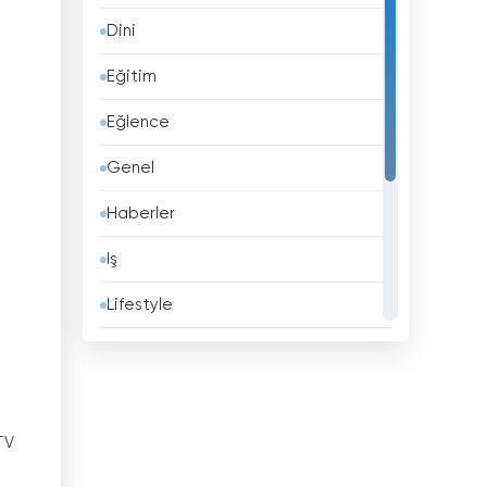
Dini
Barbados
Eğitim
Belçika
Eğlence
Belize
Genel
Benin
Haberler
Beyaz Rusya
Iş
Bhutan
Lifestyle
Birleşik Arap Emirlikleri
Müzik
Birleşik Krallık
Politika
Bolivya
Spor
TV
Bosna Hersek