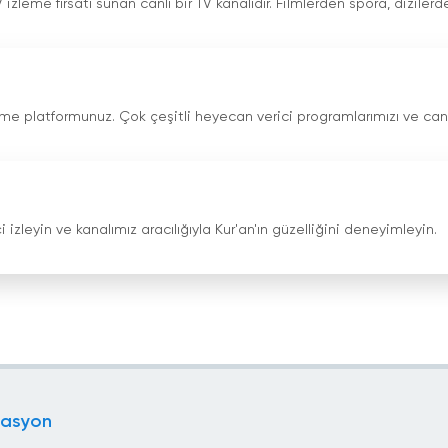
 izleme fırsatı sunan canlı bir TV kanalıdır. Filmlerden spora, dizilerd
eme platformunuz. Çok çeşitli heyecan verici programlarımızı ve canl
i izleyin ve kanalımız aracılığıyla Kur'an'ın güzelliğini deneyimleyin.
gasyon