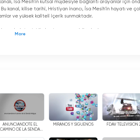
analı, İsa Mesih'in kutsal müjdesiyle bağlantı arayanlar için ön
Bu kanal, kilise tarihi, Hristiyan inancı, İsa Mesih'in hayatı ve ço
mlar ve yüksek kaliteli içerik sunmaktadır.
izmetleri de dahil olmak üzere çeşitli televizyon
 Bu da izleyicilerin abonelik ücreti ödemek zorunda kalmadan
kleri anlamına geliyor. Ayrıca, programların birçoğu internet
 Bu da televizyonu olmayanların programları bilgisayarlarının 
ebilecekleri anlamına geliyor.
zerinden ücretsiz olarak izlenebilmektedir; bu da televizyonu
 bir yerden programları izleyebileceği anlamına gelmektedir. B
arının veya tabletlerinin rahatlığında canlı olarak
 mobil cihazlara da ücretsiz olarak indirilebilmektedir. Bu da
efon veya tabletlerinden canlı olarak izleyebilecekleri anlamına
ANUNCIANDOTE EL
MIRANOS Y SIGUENOS
FDAV TELEVISION 
CAMINO DE LA SENDA
ANTIGUA
lı, İsa Mesih'in kutsal müjdesiyle bağlantı kurmak isteyenler iç