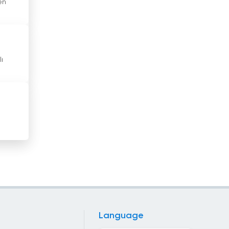
en
Hong Kong
Irak
İran
ı
İrlanda
İspanya
İsrail
İsveç
İsviçre
İtalya
İzlanda
Language
Jamaika