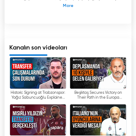
analizler ve röportajlarla da izleyicilerine geniş
bir içerik yelpazesi sunmaktadır. Canlı TV izle
ulaşabileceğiniz NTV Spor, sporseverlerin
vazgeçilmez adresi olmayı başarmıştır.
NTV Spor, Türkiye
'
de spor dünyasının nabzını
tutan bir televizyon kanalıdır. Spor haberleri,
son dakika gelişmeleri, transfer haberleri, takım
Kanalın son videoları
kadroları, fikstür ve puan durumu gibi birçok
konuda izleyicilere bilgi sunmaktadır.
17 Mart 2008 tarihinde yayın hayatına başlayan
NTV Spor, Ocak 2018
'
de Discovery
Communications
'
a satılmıştır. Ancak yayın
Historic Signing at Trabzonspor:
Beşiktaş Secures Victory on
haklarının sona ermesi nedeniyle 17 Mart 2018
Yağız Sabuncuoğlu Explained
Their Path in the Europa
tarihinde yayın hayatına son vermiş ve yerini
the Incredible Process Behind
League! | NTV Spor
DMAX kanalına bırakmıştır.
the Sa...
NTV Spor, yayın akışında tüm spor branşlarına
yer veren geniş kapsamlı bir kanaldır. Futbol,
basketbol, voleybol, tenis, atletizm, yüzme gibi