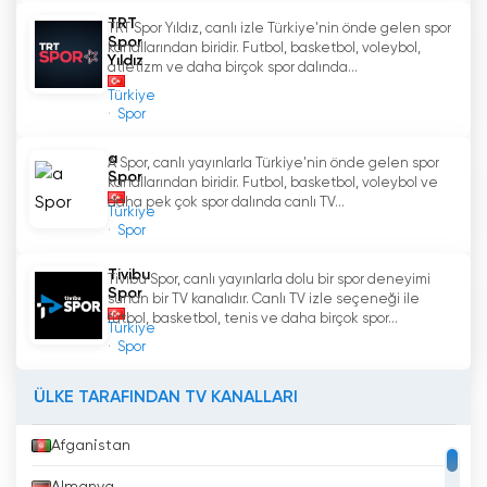
TRT
TRT Spor Yıldız, canlı izle Türkiye'nin önde gelen spor
Spor
kanallarından biridir. Futbol, basketbol, voleybol,
Yıldız
atletizm ve daha birçok spor dalında...
Türkiye
Spor
a
A Spor, canlı yayınlarla Türkiye'nin önde gelen spor
Spor
kanallarından biridir. Futbol, basketbol, voleybol ve
daha pek çok spor dalında canlı TV...
Türkiye
Spor
Tivibu
Tivibu Spor, canlı yayınlarla dolu bir spor deneyimi
Spor
sunan bir TV kanalıdır. Canlı TV izle seçeneği ile
futbol, basketbol, tenis ve daha birçok spor...
Türkiye
Spor
ÜLKE TARAFINDAN TV KANALLARI
Afganistan