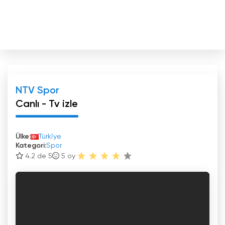
NTV Spor
Canlı - Tv izle
Ülke:
Türkiye
Kategori:
Spor
4.2 de 5
5
oy