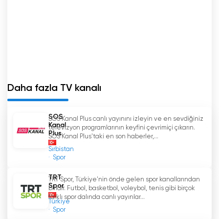
Daha fazla TV kanalı
SOS
SOS Kanal Plus canlı yayınını izleyin ve en sevdiğiniz
Kanal
televizyon programlarının keyfini çevrimiçi çıkarın.
Plus
SOS Kanal Plus'taki en son haberler,...
Sırbistan
Spor
TRT
TRT Spor, Türkiye'nin önde gelen spor kanallarından
Spor
biridir. Futbol, basketbol, voleybol, tenis gibi birçok
farklı spor dalında canlı yayınlar...
Türkiye
Spor