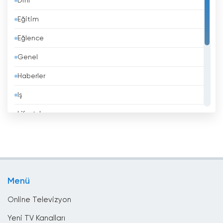
Dini
Barbados
Eğitim
Belçika
Eğlence
Belize
Genel
Benin
Haberler
Beyaz Rusya
Iş
Bhutan
Lifestyle
Birleşik Arap Emirlikleri
Müzik
Birleşik Krallık
Politika
Bolivya
Spor
Bosna Hersek
Menü
Yerel TV
Brezilya
Online Televizyon
Brunei
Yeni TV Kanalları