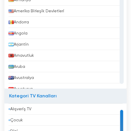
Almanya
Amerika Birleşik Devletleri
Andorra
Angola
Arjantin
Arnavutluk
Aruba
Avustralya
Avusturya
Kategori TV Kanalları
Azerbaycan
Alışveriş TV
Bahreyn
Çocuk
Bangladeş