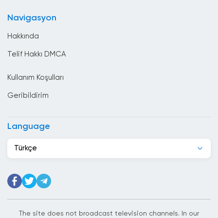
Bulgaristan
Navigasyon
Çad
Hakkında
Çek Cumhuriyeti
Telif Hakkı DMCA
Cezayir
Kullanım Koşulları
Cibuti
Geribildirim
Çin
Danimarka
Language
Dominik Cumhuriyeti
Türkçe
Ekvador
El Salvador
Endonezya
Ermenistan
The site does not broadcast television channels. In our