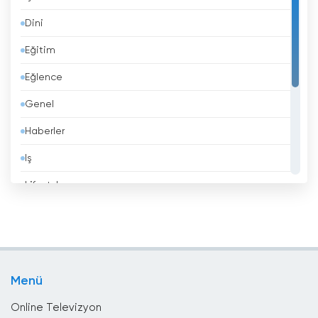
Bangladeş
Dini
Barbados
Eğitim
Belçika
Eğlence
Belize
Genel
Benin
Haberler
Beyaz Rusya
Iş
Bhutan
Lifestyle
Birleşik Arap Emirlikleri
Müzik
Birleşik Krallık
Politika
Bolivya
Spor
Bosna Hersek
Menü
Yerel TV
Brezilya
Online Televizyon