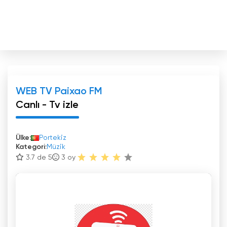
WEB TV Paixao FM
Canlı - Tv izle
Ülke:
Portekiz
Kategori:
Müzik
3.7 de 5
3
oy