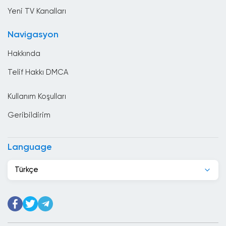
Brunei
Yeni TV Kanalları
Bulgaristan
Navigasyon
Çad
Hakkında
Çek Cumhuriyeti
Telif Hakkı DMCA
Cezayir
Kullanım Koşulları
Cibuti
Geribildirim
Çin
Danimarka
Language
Dominik Cumhuriyeti
Türkçe
Ekvador
El Salvador
Endonezya