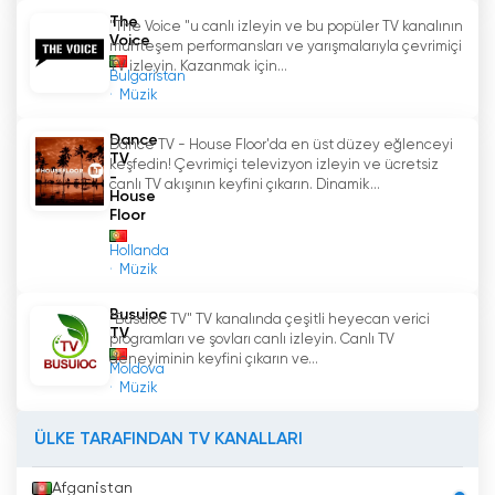
müzikseverleri memnun edecek bir şeyler
The
"The Voice "u canlı izleyin ve bu popüler TV kanalının
olacağından emin olabilirsiniz.
Voice
muhteşem performansları ve yarışmalarıyla çevrimiçi
TV izleyin. Kazanmak için...
Bulgaristan
Web Tv Paixão
'
nun bir diğer önemli yönü de
Müzik
izleyicilerle olan etkileşimidir. Sosyal ağlar ve
anlık mesajlaşma platformları aracılığıyla
Dance
Dance TV - House Floor'da en üst düzey eğlenceyi
TV
izleyiciler görüşlerini, önerilerini gönderebiliyor
keşfedin! Çevrimiçi televizyon izleyin ve ücretsiz
-
canlı TV akışının keyfini çıkarın. Dinamik...
ve hatta çekilişlere ve promosyonlara
House
katılabiliyor. Bu etkileşim, izleyicileri kanala
Floor
yaklaştırıyor ve ilgili hayranlardan oluşan bir
Hollanda
topluluk yaratıyor.
Müzik
Özetle, Web Tv Paixão, eğlence ve müziğe
Busuioc
"Busuioc TV" TV kanalında çeşitli heyecan verici
TV
adanmış, çeşitli ve kaliteli programlar sunan bir
programları ve şovları canlı izleyin. Canlı TV
deneyiminin keyfini çıkarın ve...
web istasyonudur. Ücretsiz canlı tv izleme
Moldova
Müzik
imkanı ile bu web tv, kaliteli televizyon içeriği
arayanlar için erişilebilir ve çekici bir seçenek
ÜLKE TARAFINDAN TV KANALLARI
olarak öne çıkıyor. Güncellenmiş ve interaktif
programlarıyla Web Tv Paixão, giderek daha
Afganistan
fazla izleyiciyi fethederek herkes için eğlenceli