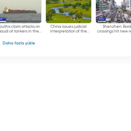
r bakış açısı sunan bir televizyon kanalıdır. Fransızca konuşan
 olaylarını takip etmelerini ve çevrelerindeki dünyaya ilişkin
outhis claim attacks on
China issues judicial
Shenzhen: Bord
Saudi oil tankers in the
interpretation of the
crossings hit new 
ransızca yayın yapan bir televizyon kanalıdır. Fransızca konuşan
Red Sea
ecological and
levels of traffi
nya olaylarını takip etmelerini sağlayan çeşitli eğlence ve bilgi
environmental Code
Daha fazla yükle
ıyla CGTN French, geniş bir uluslararası izleyici kitlesinin