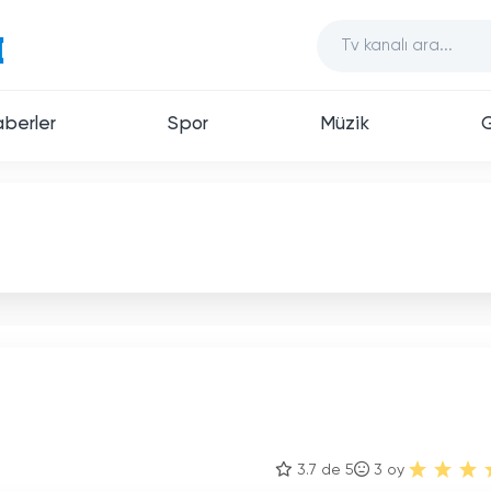
berler
Spor
Müzik
3.7 de 5
3
oy