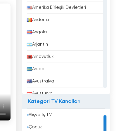
Amerika Birleşik Devletleri
Andorra
Angola
Arjantin
Arnavutluk
Aruba
Avustralya
Avusturya
Kategori TV Kanalları
Azerbaycan
Alışveriş TV
Bahreyn
Çocuk
Bangladeş