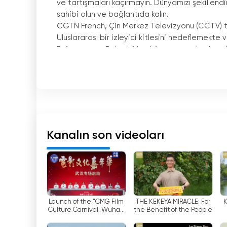
ve tartışmaları kaçırmayın. Dünyamızı şekillendi
sahibi olun ve bağlantıda kalın.
CGTN French, Çin Merkez Televizyonu (CCTV) tar
Uluslararası bir izleyici kitlesini hedeflemekt
Enformasyon Bakanlığı
'
nın bir parçası olan kana
bilgi vermeyi amaçlamaktadır.
CGTN Fransızca
'
da yayınlanan programlar çeşit
programları arasında TV dizileri, filmler, belge
programlar Fransızca konuşan izleyicilerin Çin kü
CGTN French ayrıca Çin ve uluslararası güncel
Kanalın son videoları
programlar Fransızca konuşan gazeteciler tar
hakkında objektif ve dengeli bilgiler sağlamakta
bilim ve teknoloji yer almaktadır.
CGTN Fransızca
'
da yayınlanan programların ço
Fransızca konuşan izleyiciler için çeşitli ilginç 
Launch of the "CMG Film
THE KEKEYA MIRACLE: For
K
Culture Carnival: Wuhan
the Benefit of the People
hakim olmayanlar bile bunları anlayabilir ve keyfi
Special Event"