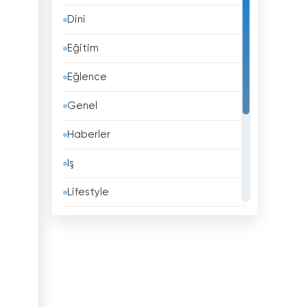
Dini
Barbados
Eğitim
Belçika
Eğlence
Belize
Genel
Benin
Haberler
Beyaz Rusya
Iş
Bhutan
Lifestyle
Birleşik Arap Emirlikleri
Müzik
Birleşik Krallık
Politika
Bolivya
Spor
Bosna Hersek