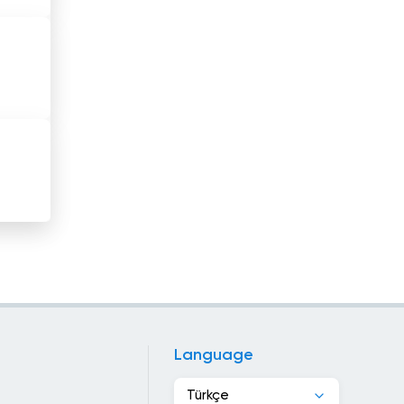
Hong Kong
Irak
İran
İrlanda
İspanya
İsrail
İsveç
İsviçre
İtalya
İzlanda
Language
Jamaika
Türkçe