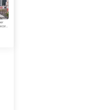
El Salvador
Endonezya
er
record
Ermenistan
c
Estonya
Etiyopya
Fas
Fildişi Sahili
Filipinler
Filistin
Finlandiya
Fransa