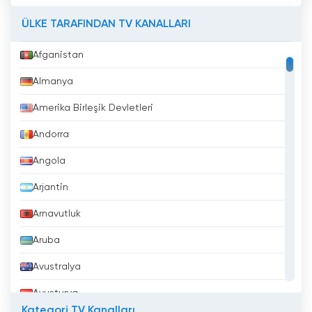
ÜLKE TARAFINDAN TV KANALLARI
Afganistan
Almanya
Amerika Birleşik Devletleri
Andorra
Angola
Arjantin
Arnavutluk
Aruba
Avustralya
Avusturya
Kategori TV Kanalları