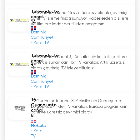
Televiaducto
Televiaducto Kanal 14 size ücretsiz olarak çevrimiçi
canal
canlı TV izleme fırsatı sunuyor. Haberlerden dizilere
14
ve filmlere kadar her türden programın...
Dominik
Cumhuriyeti
Yerel TV
Televiaducto
Televiaducto Canal 3, tüm aile için kaliteli içerik ve
canal
eğlence sunan canlı bir TV kanalıdır. Artık ücretsiz
3
olarak çevrimiçi TV izleyebilirsiniz!...
Dominik
Cumhuriyeti
Yerel TV
TV
TV Guanajuato kanal 8, Meksika'nın Guanajuato
Guanajuato
bölgesindeki lider TV kanalıdır. Burada programlarını
canal
canlı ve ücretsiz çevrimiçi olarak...
8
Mekcika
Yerel
TV