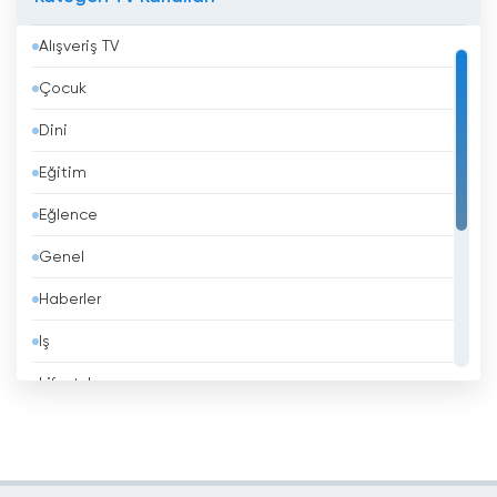
Azerbaycan
Alışveriş TV
Bahreyn
Çocuk
Bangladeş
Dini
Barbados
Eğitim
Belçika
Eğlence
Belize
Genel
Benin
Haberler
Beyaz Rusya
Iş
Bhutan
Lifestyle
Birleşik Arap Emirlikleri
Müzik
Birleşik Krallık
Politika
Bolivya