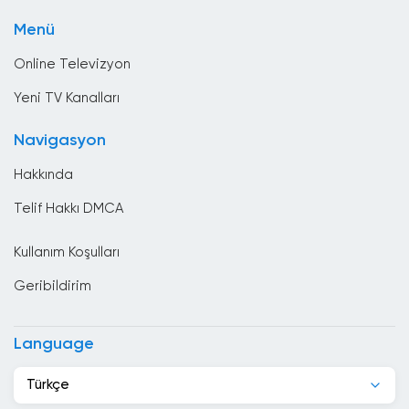
Spor
Bosna Hersek
Menü
Yerel TV
Brezilya
Online Televizyon
Brunei
Yeni TV Kanalları
Bulgaristan
Navigasyon
Çad
Hakkında
Çek Cumhuriyeti
Telif Hakkı DMCA
Cezayir
Kullanım Koşulları
Cibuti
Geribildirim
Çin
Danimarka
Language
Dominik Cumhuriyeti
Türkçe
Ekvador