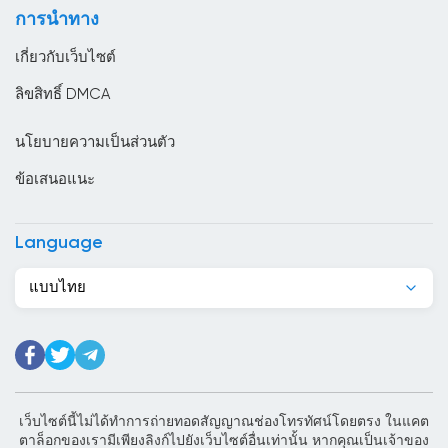
การนำทาง
ทาจิกิสถาน
เกี่ยวกับเว็บไซต์
นครวาติกัน
ลิขสิทธิ์ DMCA
นอร์เวย์
นโยบายความเป็นส่วนตัว
นิการากัว
ข้อเสนอแนะ
นิวซีแลนด์
บราซิล
Language
บรูไน
แบบไทย
บอสเนียและเฮอร์เซโกวีนา
บังกลาเทศ
บัลแกเรีย
บาร์เบโดส
เว็บไซต์นี้ไม่ได้ทำการถ่ายทอดสัญญาณช่องโทรทัศน์โดยตรง ในแคต
ตาล็อกของเรามีเพียงลิงก์ไปยังเว็บไซต์อื่นเท่านั้น หากคุณเป็นเจ้าของ