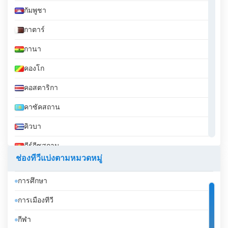
กัมพูชา
กาตาร์
กานา
คองโก
คอสตาริกา
คาซัคสถาน
คิวบา
คีร์กีซสถาน
ช่องทีวีแบ่งตามหมวดหมู่
คูเวต
การศึกษา
จอร์เจีย
การเมืองทีวี
จอร์แดน
กีฬา
จาเมกา