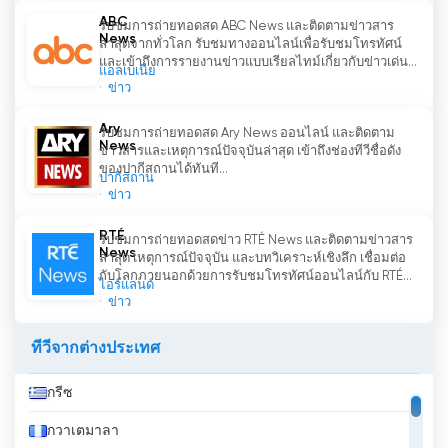
ยืนหยัดเพื่อโลกที่รวมเป็นหนึ่งเดียว ที่ซึ่งโลกเป็นหนึ่ง
ABC
รับชมการถ่ายทอดสด ABC News และติดตามข่าวสาร
เดียวอย่างแท้จริง
News
ล่าสุดจากทั่วโลก รับชมทางออนไลน์เพื่อรับชมโทรทัศน์
และเข้าถึงการรายงานข่าวแบบเรียลไทม์เกี่ยวกับข่าวเด่น...
แอลเบเนีย
WION News English รับชมการถ่ายทอดสด
ข่าว
ออนไลน์ได้แล้วตอนนี้
Ary
รับชมการถ่ายทอดสด Ary News ออนไลน์ และติดตาม
News
ข่าวสารและเหตุการณ์ปัจจุบันล่าสุด เข้าถึงช่องทีวีชื่อดัง
ของปากีสถานได้ทันที...
ปากีสถาน
ข่าว
RTÉ
รับชมการถ่ายทอดสดข่าว RTÉ News และติดตามข่าวสาร
News
ล่าสุด เหตุการณ์ปัจจุบัน และบทวิเคราะห์เชิงลึก เชื่อมต่อ
กับโลกภายนอกด้วยการรับชมโทรทัศน์ออนไลน์กับ RTÉ...
ไอร์แลนด์
ข่าว
ทีวีจากต่างประเทศ
กรีซ
กวาเตมาลา