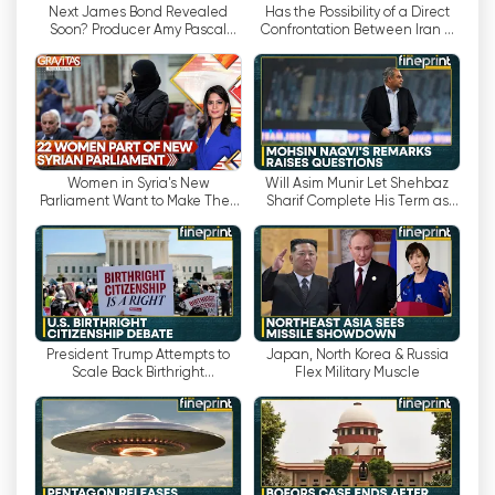
Next James Bond Revealed
Has the Possibility of a Direct
Soon? Producer Amy Pascal
Confrontation Between Iran &
หนึ่งในจุดเด่นของ WION คือความมุ่งมั่นในการนำ
Drops Major 007 Casting
Saudi Arabia Increased? |
Update | GRAVITAS
Gravitas
เสนอข้อมูลที่ไม่ลำเอียง ในยุคที่สื่อต่างๆ มักมีแนวคิด
ทางการเมืองหรือวาระซ่อนเร้น WION กลับมีแนวทางที่
แตกต่างออกไป ช่องนี้ภาคภูมิใจในความเป็นกลาง
อย่างแท้จริงและไม่เข้าข้างฝ่ายใดฝ่ายหนึ่งเมื่อพูดถึง
การเมืองโลก ความมุ่งมั่นในการรายงานข่าวอย่างเป็นก
Women in Syria's New
Will Asim Munir Let Shehbaz
ลางนี้ทำให้ WION แตกต่างจากแหล่งข่าวอื่นๆ และโดน
Parliament Want to Make Their
Sharif Complete His Term as
Voices Heard | Gravitas
PM? | WION Fineprint
ใจผู้ชมที่เบื่อหน่ายกับการรายงานข่าวที่ลำเอียง
ด้วยการเติบโตของแพลตฟอร์มออนไลน์และความนิยม
ที่เพิ่มขึ้นของการถ่ายทอดสด WION จึงปรับตัวให้เข้า
กับภูมิทัศน์สื่อที่เปลี่ยนแปลงไป ปัจจุบันผู้ชมสามารถรับ
ชมโทรทัศน์ออนไลน์ผ่าน WION ได้แล้ว' การถ่ายทอด
President Trump Attempts to
Japan, North Korea & Russia
Scale Back Birthright
Flex Military Muscle
สดช่วยให้พวกเขาสามารถเข้าถึงข่าวสารและการ
Citizenship Again | WION
วิเคราะห์ได้ทุกที่ทุกเวลา ความสะดวกในการเข้าถึงนี้มี
Fineprint
ความสำคัญอย่างยิ่งในปัจจุบัน' ในยุคดิจิทัลที่ผู้คนพึ่งพา
โทรศัพท์มือถือ แท็บเล็ต และแล็ปท็อปเพื่อติดต่อสื่อสาร
กันอยู่เสมอ