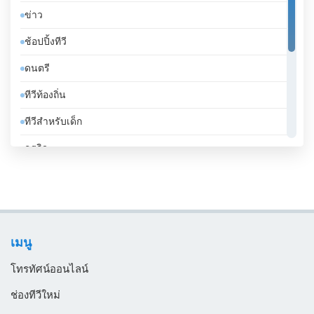
ข่าว
จิบูตี
ช้อปปิ้งทีวี
จีน
ดนตรี
ชาด
ทีวีท้องถิ่น
ชิลี
ทีวีสำหรับเด็ก
ซานมาริโน
ธุรกิจ
ซาอุดีอาระเบีย
บันเทิงทีวี
ซีเรีย
เคร่งศาสนา
ซูดาน
โทรทัศน์ทั่วไป
ซูรินาม
เมนู
ไลฟ์สไตล์
ญี่ปุ่น
โทรทัศน์ออนไลน์
ตรินิแดดและโตเบโก
ช่องทีวีใหม่
ตูนิเซีย