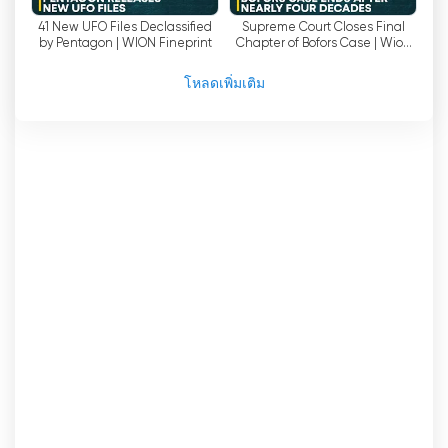
41 New UFO Files Declassified
Supreme Court Closes Final
ไวออน' ความมุ่งมั่นของ WION ในการสร้างโลกที่รวม
by Pentagon | WION Fineprint
Chapter of Bofors Case | Wion
เป็นหนึ่งเดียวปรากฏให้เห็นได้ชัดเจนในการนำเสนอ
News
ข่าว พวกเขาเข้าใจว่าโลกเชื่อมโยงถึงกัน และ
โหลดเพิ่มเติม
เหตุการณ์ในส่วนหนึ่งของโลกอาจส่งผลกระทบในวง
กว้าง การมุ่งเน้นไปที่ประเด็นระดับโลกและการ
วิเคราะห์เชิงลึก ช่วยให้ผู้ชมพัฒนาความเข้าใจที่
ครอบคลุมมากขึ้นเกี่ยวกับโลกรอบตัว แนวทางนี้ส่ง
เสริมการสนทนา การคิดเชิงวิพากษ์ และมุมมองที่กว้าง
ขึ้นเกี่ยวกับกิจการระหว่างประเทศ
ทีมงานของ WION ประกอบด้วยนักข่าวมาก
ประสบการณ์ที่มีความเชี่ยวชาญในสาขาของตน
ประสบการณ์และความรู้ที่กว้างขวางของพวกเขาทำให้
มั่นใจได้ว่าผู้ชมจะได้รับข้อมูลที่ถูกต้องและน่าเชื่อถือ
ไม่ว่าจะเป็นเรื่องใดก็ตาม' ไม่ว่าจะเป็นด้านการเมือง
เศรษฐกิจ วัฒนธรรม หรือเทคโนโลยี WION ครอบคลุม
หัวข้อที่หลากหลาย ตอบสนองความสนใจและความ
ชอบที่แตกต่างกัน