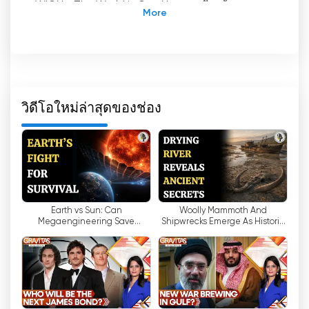
WION - The World is One News: เสริมสร้าง
ศักยภาพผู้คนผ่านการรายงานข่าวที่เป็นกลางและมุม
มองระดับโลก
ในปัจจุบันนี้' ในโลกที่เปลี่ยนแปลงอย่างรวดเร็ว การ
ติดตามข่าวสารเกี่ยวกับเหตุการณ์และประเด็นระดับ
โลกจึงกลายเป็นสิ่งจำเป็น อย่างไรก็ตาม การหาแหล่ง
วิดีโอใหม่ล่าสุดของช่อง
ข่าวที่น่าเชื่อถือซึ่งให้การวิเคราะห์เชิงลึกและการ
รายงานที่เป็นกลางอาจเป็นเรื่องยาก' และนี่คือจุดที่
WION - The World is One News เข้ามามีบทบาท
โดยนำเสนอมุมมองใหม่ๆ เกี่ยวกับข่าวต่างประเทศ และ
ส่งเสริมให้ผู้คนได้สำรวจโลกของตนเอง
Earth vs Sun: Can
Woolly Mammoth And
WION เป็นช่องโทรทัศน์ที่ไม่ได้นำเสนอเพียงแค่ข่าว
Megaengineering Save
Shipwrecks Emerge As Historic
ประจำวันเท่านั้น โดยมีสำนักงานใหญ่ตั้งอยู่ที่กรุงนิวเด
Humanity From Extinction? |
River Dries | WION Podcast
ลี พวกเขาเสนอข่าวทุกชั่วโมง เพื่อให้ผู้ชมได้รับข้อมูล
WION Podcast
ข่าวสารล่าสุดจากทั่วโลกอย่างต่อเนื่อง แต่ WION
ไม่ใช่แค่ช่องข่าวธรรมดาๆ เท่านั้น
เป็นแพลตฟอร์มที่มีจุดมุ่งหมายเพื่อให้ความรู้ ข้อมูล
และสร้างแรงบันดาลใจ