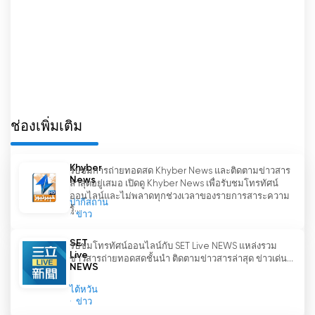
ในยุคที่ข้อมูลเท็จและข่าวปลอมแพร่ระบาดอย่างหนัก
WION ยืนหยัดเป็นเสมือนแสงสว่างแห่งความจริงและ
การรายงานข่าวที่น่าเชื่อถือ ความมุ่งมั่นของพวกเขาใน
การนำเสนอข่าวอย่างเป็นกลางช่วยให้ผู้ชมสามารถ
สร้างความคิดเห็นของตนเองบนพื้นฐานของข้อเท็จจริง
แทนที่จะถูกชักจูงโดยวาระเฉพาะเจาะจง ความมุ่งมั่น
ในความซื่อสัตย์สุจริตของนักข่าวเช่นนี้เป็นสิ่งที่น่า
ช่องเพิ่มเติม
ยกย่องและส่งเสริมความไว้วางใจระหว่างช่องกับผู้ชม
WION - The World is One News เป็นมากกว่าแค่
Khyber
รับชมการถ่ายทอดสด Khyber News และติดตามข่าวสาร
ช่องโทรทัศน์;
News
ล่าสุดอยู่เสมอ เปิดดู Khyber News เพื่อรับชมโทรทัศน์
WION เป็นแพลตฟอร์มที่ช่วยให้ผู้คนได้สำรวจโลกของ
ออนไลน์และไม่พลาดทุกช่วงเวลาของรายการสาระความ
ปากีสถาน
ตนเอง ด้วยการวิเคราะห์เชิงลึก การรายงานข่าวที่เป็นก
รู้...
ข่าว
ลาง และมุมมองระดับโลก WION กระตุ้นให้ผู้ชมคิด
อย่างมีวิจารณญาณและมีส่วนร่วมกับประเด็นระดับ
SET
รับชมโทรทัศน์ออนไลน์กับ SET Live NEWS แหล่งรวม
Live
โลก ด้วยตัวเลือกการถ่ายทอดสด ผู้ชมสามารถเข้าถึง
ข่าวสารถ่ายทอดสดชั้นนำ ติดตามข่าวสารล่าสุด ข่าวเด่น...
NEWS
ข่าวสารและการวิเคราะห์ได้อย่างง่ายดายบนอุปกรณ์ที่
ตนเองชื่นชอบ ทำให้มั่นใจได้ว่าพวกเขาเชื่อมต่อกับ
ไต้หวัน
ข่าว
โลกรอบตัวอยู่เสมอ ในโลกที่มักรู้สึกแตกแยก WION