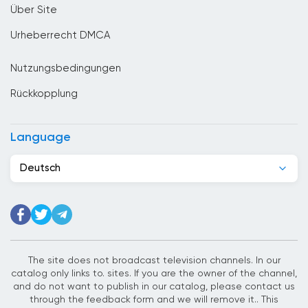
Über Site
Denmark
Urheberrecht DMCA
Deutschland
Nutzungsbedingungen
Dominikanische Republik
Rückkopplung
Dschibuti
Ecuador
Language
Egypt
Deutsch
El Salvador
Elfenbeinkuste
Estland
Ethiopia
The site does not broadcast television channels. In our
catalog only links to. sites. If you are the owner of the channel,
Finnland
and do not want to publish in our catalog, please contact us
through the feedback form and we will remove it.. This