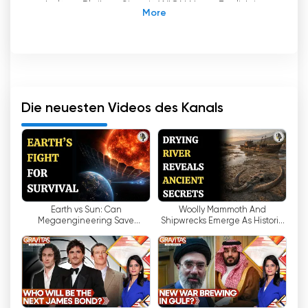
erhalten. Bleiben Sie mit WION News English in
Verbindung, um jederzeit und überall genaue
und zuverlässige Nachrichten zu erhalten.
WION - Die Welt ist eine Nachricht: Stärkung
der Menschen durch unvoreingenommene
Berichterstattung und globale Sichtweise
Die neuesten Videos des Kanals
In der schnelllebigen Welt von heute ist es
unerlässlich, über globale Ereignisse und
Themen informiert zu sein. Es kann jedoch
schwierig sein, eine zuverlässige
Nachrichtenquelle zu finden, die fundierte
Analysen und unvoreingenommene Berichte
Earth vs Sun: Can
Woolly Mammoth And
liefert. Hier kommt WION - The World is One
Megaengineering Save
Shipwrecks Emerge As Historic
News ins Spiel, das eine erfrischende
Humanity From Extinction? |
River Dries | WION Podcast
Perspektive auf internationale Nachrichten
WION Podcast
bietet und die Menschen ermutigt, ihre Welt zu
erkunden.
WION ist ein Fernsehsender, der mehr bietet als