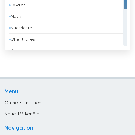
Lokales
Belgien
Musik
Belize
Nachrichten
Benin
Öffentliches
Bhutan
Regierung
Bolivien
Religious
Bosnien
Shopping
Brasilien
Sport
Brunei
Menü
Unterhaltungs
Bulgarien
Online Fernsehen
Chile
Neue TV-Kanäle
China
Navigation
Costa Rica