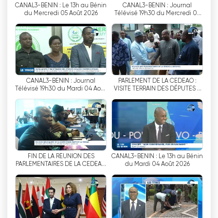
CANAL3-BENIN : Le 13h au Bénin
CANAL3-BENIN : Journal
สนทนาที่น่าสนใจ ละครที่ดึงดูดใจ หรือการแข่งขันกีฬา
du Mercredi 05 Août 2026
Télévisé 19h30 du Mercredi 05
ที่ตื่นเต้นเร้าใจ ความสะดวกสบายนี้ทำให้ผู้คนสามารถ
Août 2026
ติดตามรายการโทรทัศน์ที่ชื่นชอบได้ง่ายขึ้น โดย
เฉพาะในยุคดิจิทัลที่แพลตฟอร์มออนไลน์ได้รับความ
นิยมอย่างมาก
การเปิดตัวการถ่ายทอดสดของช่อง Canal 3 Benin
CANAL3-BENIN : Journal
PARLEMENT DE LA CEDEAO :
เป็นเครื่องพิสูจน์ถึงศักยภาพของช่องนี้
-
ความมุ่งมั่น
Télévisé 19h30 du Mardi 04 Août
VISITE TERRAIN DES DÉPUTES A
2026
COTONOU
ของ Canal 3 Benin ในการปรับตัวให้เข้ากับภูมิทัศน์
สื่อที่เปลี่ยนแปลงไปและเปิดรับเทคโนโลยีใหม่ๆ ด้วย
การยอมรับการเปลี่ยนแปลงทางดิจิทัลนี้ Canal 3
Benin ไม่เพียงแต่ขยายฐานผู้ชมเท่านั้น แต่ยังยกระดับ
ประสบการณ์การรับชมโดยรวมสำหรับผู้ชมอีกด้วย
FIN DE LA RÉUNION DES
CANAL3-BENIN : Le 13h au Bénin
PARLEMENTAIRES DE LA CEDEAO
du Mardi 04 Août 2026
เป็นที่น่าสังเกตว่า การจัดสรรคลื่นความถี่ใหม่ให้กับ
: Les grandes résolutions
สถานีโทรทัศน์และวิทยุในปี 2556 ซึ่งริเริ่มโดยหน่วย
งานกำกับดูแลด้านสื่อภาพและเสียงระดับสูง (HAAC) มี
บทบาทสำคัญอย่างยิ่งต่อการขยายตัวของช่อง 3 เบนิน
และสื่ออื่นๆ โอกาสนี้เปิดโอกาสให้กลุ่มต่างๆ บริษัท ผู้