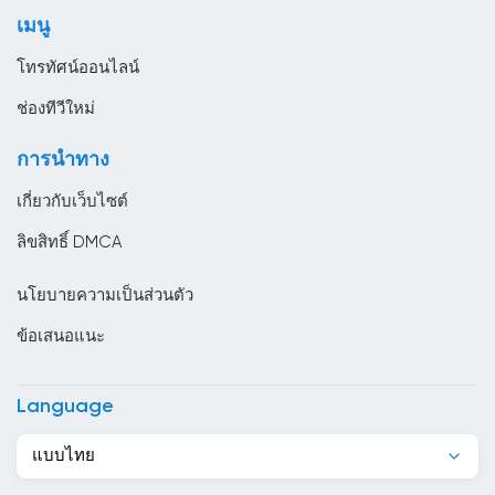
โทรทัศน์ทั่วไป
ซูรินาม
เมนู
ไลฟ์สไตล์
ญี่ปุ่น
โทรทัศน์ออนไลน์
ตรินิแดดและโตเบโก
ช่องทีวีใหม่
ตูนิเซีย
การนำทาง
ทาจิกิสถาน
เกี่ยวกับเว็บไซต์
นครวาติกัน
ลิขสิทธิ์ DMCA
นอร์เวย์
นโยบายความเป็นส่วนตัว
นิการากัว
ข้อเสนอแนะ
นิวซีแลนด์
บราซิล
Language
บรูไน
แบบไทย
บอสเนียและเฮอร์เซโกวีนา