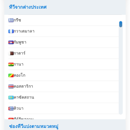
ทีวีจากต่างประเทศ
กรีซ
กวาเตมาลา
กัมพูชา
กาตาร์
กานา
คองโก
คอสตาริกา
คาซัคสถาน
คิวบา
คีร์กีซสถาน
ช่องทีวีแบ่งตามหมวดหมู่