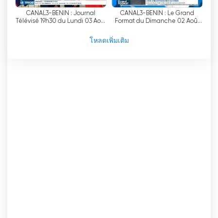
ประกอบการ และนักธุรกิจ ได้รับใบอนุญาตและมีส่วน
CANAL3-BENIN : Journal
CANAL3-BENIN : Le Grand
ร่วมในการกระจายความหลากหลายของภาคสื่อในเบนิ
Télévisé 19h30 du Lundi 03 Août
Format du Dimanche 02 Août
น
2026
2026
โหลดเพิ่มเติม
คลอง 3 เบนิน
-
ความมุ่งมั่นในการนำเสนอเนื้อหา
คุณภาพสูง ผสานกับการใช้เทคโนโลยีสมัยใหม่ เช่น
การถ่ายทอดสดและโทรทัศน์ออนไลน์ ได้เสริมสร้าง
ความแข็งแกร่งให้แก่ช่องโทรทัศน์แห่งนี้ในฐานะช่อง
โทรทัศน์ชั้นนำในประเทศเบนิน ในขณะที่ภูมิทัศน์สื่อยัง
คงเปลี่ยนแปลงไป ช่อง Canal 3 Benin ยังคงเป็นผู้นำ
ด้านนวัตกรรม เพื่อให้ผู้ชมสามารถเชื่อมต่อและติดตาม
รายการโปรดได้อย่างต่อเนื่อง ไม่ว่าจะเป็น...
-
ไม่ว่าจะ
รับชมผ่านทางโทรทัศน์แบบดั้งเดิมหรือแพลตฟอร์ม
ดิจิทัล ช่อง 3 เบนินยังคงดึงดูดผู้ชมและมอบ
ประสบการณ์การรับชมที่ครบครันอย่างต่อเนื่อง
Canal 3 Bénin รับชมการถ่ายทอดสด
ออนไลน์ได้แล้วตอนนี้