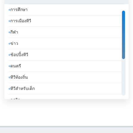
คูเวต
การศึกษา
จอร์เจีย
การเมืองทีวี
จอร์แดน
กีฬา
จาเมกา
ข่าว
จิบูตี
ช้อปปิ้งทีวี
จีน
ดนตรี
ชาด
ทีวีท้องถิ่น
ชิลี
ทีวีสำหรับเด็ก
ซานมาริโน
ธุรกิจ
ซาอุดีอาระเบีย
บันเทิงทีวี
ซีเรีย
เคร่งศาสนา
ซูดาน