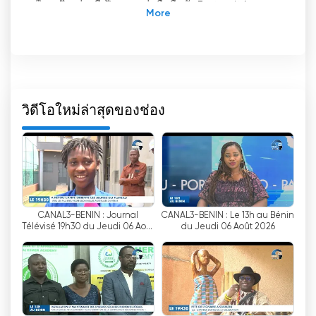
ในเบนิน ช่องนี้เป็นของกลุ่มสื่อชื่อดัง Fraternité และ
ดำเนินงานจากเขตเมโนนติน ซึ่งตั้งอยู่ทางตะวันตก
เฉียงเหนือของเขตที่ 9 ของเมืองโคโตนู จังหวัดลิทอรัล
ประเทศเบนิน
หนึ่งในคุณสมบัติที่โดดเด่นของช่อง 3 เบนิน คือความ
สามารถในการตอบสนองความต้องการที่เปลี่ยนแปลง
วิดีโอใหม่ล่าสุดของช่อง
ไปของผู้ชมด้วยการนำเสนอรายการสดทางออนไลน์
ความก้าวหน้าทางเทคโนโลยีนี้ได้ปฏิวัติวิธีการรับชม
โทรทัศน์ของผู้คน ทำให้พวกเขาสามารถเข้าถึงรายการ
โปรดและข่าวสารต่างๆ ได้ทุกที่ทุกเวลา การให้บริการ
ถ่ายทอดสดทำให้ช่อง 3 เบนินมั่นใจได้ว่าผู้ชมจะไม่
พลาดเหตุการณ์สำคัญหรือข่าวสารด่วนใดๆ แม้ว่าพวก
CANAL3-BENIN : Journal
CANAL3-BENIN : Le 13h au Bénin
เขาจะกำลังเดินทางอยู่ก็ตาม
Télévisé 19h30 du Jeudi 06 Août
du Jeudi 06 Août 2026
2026
การถ่ายทอดสดทางออนไลน์ยังเปิดโอกาสใหม่ๆ ให้กับ
ผู้ที่ชื่นชอบการรับชมโทรทัศน์ออนไลน์ ด้วยการคลิก
เพียงไม่กี่ครั้ง ผู้ชมก็สามารถเพลิดเพลินกับเนื้อหาที่
หลากหลายที่ช่อง Canal 3 Benin นำเสนอ ไม่ว่าจะ
เป็น...
-
ไม่ว่าจะเป็นรายการข่าวที่ให้ความรู้ รายการ